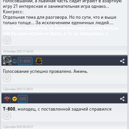
голосовыании, а львиная часть сидит играют в азартную
игру 21 интересная и занимательная игра однако...
Конгресс:
Отдельная тема для разговора. Но по сути, что и выше
только толще... За исключением еденичных людей....
P/S. Пора выдвигать на политическую сценну YuriLaz
что бы вам скучно не было, а то за тихарились ;)
24 Ноября 2022 17:36:45
T-800
⚖️
Голосование успешно провалено. Аминь.
5 Декабря 2022 12:28:51
GID
☣️
T-800
, молодец, с поставленной задачей справился
6 Декабря 2022 00:20:27