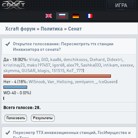
ИГРА
Xcraft форум
»
Политика
»
Сенат
Открытое голосование:
Пересмотреть ттх станции
Инквизитора от сената?
Да - 18 (82%:
Vitaly
,
GID
,
kaa86
,
denchikosss
,
Diehard
,
Didextri
,
kristinay23
,
maks197457
,
Igor68
,
alex79
,
Sashka033
,
intikam
,
xexexe
,
skymma
,
GUSAR
,
blogis
,
151515
,
KoT_777
)
Нет - 4 (18%:
WISnoob
,
Van_Hellsing
,
zemlyanin_
,
IceQueen
)
WD-40 - 0 (0%)
Всего голосов: 28.
Пересмотр ТТХ инквизиционных станций
,
ГосИмущество и
ГосТехи