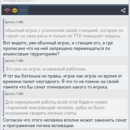
20 Ноября 2022 23:02:17
GID
☣️
Цитата: T-800
обычный игрок с усиленной своей станцией, которую он
строит за свои ресы и только ее ТТХ повышает медаль.
Вот видите, уже обычный игрок, и станция его, а где
прописано что на ней запрещено перемещаться по
альянсовым территориям?
Цитата: T-800
Это уже не игрок, а наемный работник,
И тут вы батенька не правы, игрок как игрок но время от
времени пилит неугодного. Я что то не помню на своей
памяти что бы сенат отинквизил какого то игрока.
Цитата: T-800
Для нормальной работы всей этой бадяги нужен
сторонний неиграющий человек, дабы не было
искушения сводить личные счеты
Согласен что этого человека вполне может заменить сенат
и программная логика активации.