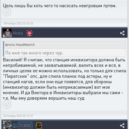
Цель лишь бы хоть чего то насосать неигровым путем.
18 Ноября 2022 23:32:30
Vitaly
Цитата: VasyaMalevich
По мне так много через чур.
Василий! Я считаю, что станция инквизитора должна быть
непробиваемой, не захватываемой, валить всех и вся, в
личных целях ее можно использовать, но только для спила
"Пиратских" опс, для спила планок под астеры, ну и
станций нагов, если они еще появятся, для обороны
(инквизитор должен быть неприкасаемым) вот мое
мнение. И да Виктора в Инквизиторы выбрали мы сами -
т.е. Мы ему доверяем вершить наш суд
20 Ноября 2022 03:19:57
T-800
⚖️