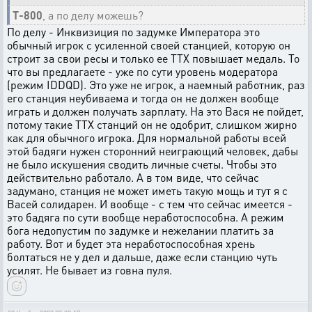
T-800
, а по делу можешь?
По делу - Инквизиция по задумке Императора это
обычный игрок с усиленной своей станцией, которую он
строит за свои ресы и только ее ТТХ повышает медаль. То
что вы предлагаете - уже по сути уровень модератора
(режим IDDQD). Это уже не игрок, а наемный работник, раз
его станция неубиваема и тогда он не должен вообще
играть и должен получать зарплату. На это Вася не пойдет,
потому такие ТТХ станций он не одобрит, слишком жирно
как для обычного игрока. Для нормальной работы всей
этой бадяги нужен сторонний неиграющий человек, дабы
не было искушения сводить личные счеты. Чтобы это
действительно работало. А в том виде, что сейчас
задумано, станция не может иметь такую мощь и тут я с
Васей солидарен. И вообще - с тем что сейчас имеется -
это бадяга по сути вообще неработоспособна. А режим
бога недопустим по задумке и нежелании платить за
работу. Вот и будет эта неработоспособная хрень
болтаться не у дел и дальше, даже если станцию чуть
усилят. Не бывает из говна пуля.