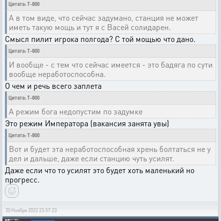
Цитата: T-800
А в том виде, что сейчас задумано, станция не может
иметь такую мощь и тут я с Васей солидарен.
Смысл пилит игрока полгода? С той мощью что дано.
Цитата: T-800
И вообще - с тем что сейчас имеется - это бадяга по сути
вообще неработоспособна.
О чем и речь всего заплета
Цитата: T-800
А режим бога недопустим по задумке
Это режим Императора (вакансия занята увы)
Цитата: T-800
Вот и будет эта неработоспособная хрень болтаться не у
дел и дальше, даже если станцию чуть усилят.
Даже если что то усилят это будет хоть маленький но
прогресс.
20 Ноября 2022 23:57:23