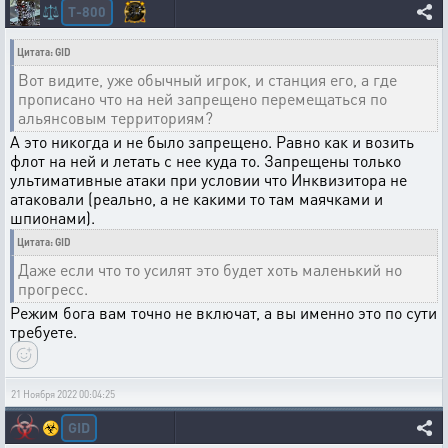
T-800
⚖️
Цитата: GID
Вот видите, уже обычный игрок, и станция его, а где
прописано что на ней запрещено перемещаться по
альянсовым территориям?
А это никогда и не было запрещено. Равно как и возить
флот на ней и летать с нее куда то. Запрещены только
ультимативные атаки при условии что Инквизитора не
атаковали (реально, а не какими то там маячками и
шпионами).
Цитата: GID
Даже если что то усилят это будет хоть маленький но
прогресс.
Режим бога вам точно не включат, а вы именно это по сути
требуете.
21 Ноября 2022 00:04:25
GID
☣️