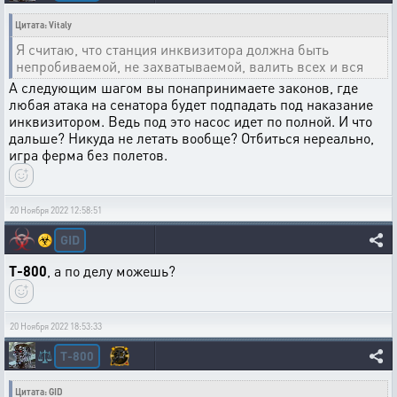
Цитата: Vitaly
Я считаю, что станция инквизитора должна быть
непробиваемой, не захватываемой, валить всех и вся
А следующим шагом вы понапринимаете законов, где
любая атака на сенатора будет подпадать под наказание
инквизитором. Ведь под это насос идет по полной. И что
дальше? Никуда не летать вообще? Отбиться нереально,
игра ферма без полетов.
20 Ноября 2022 12:58:51
GID
☣️
T-800
, а по делу можешь?
20 Ноября 2022 18:53:33
T-800
⚖️
Цитата: GID