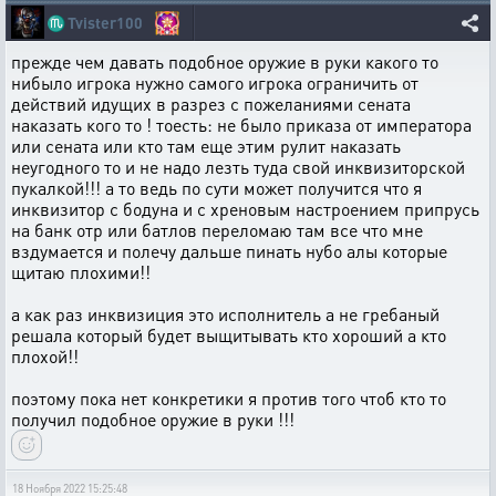
♏
Tvister100
прежде чем давать подобное оружие в руки какого то
нибыло игрока нужно самого игрока ограничить от
действий идущих в разрез с пожеланиями сената
наказать кого то ! тоесть: не было приказа от императора
или сената или кто там еще этим рулит наказать
неугодного то и не надо лезть туда свой инквизиторской
пукалкой!!! а то ведь по сути может получится что я
инквизитор с бодуна и с хреновым настроением припрусь
на банк отр или батлов переломаю там все что мне
вздумается и полечу дальше пинать нубо алы которые
щитаю плохими!!
а как раз инквизиция это исполнитель а не гребаный
решала который будет выщитывать кто хороший а кто
плохой!!
поэтому пока нет конкретики я против того чтоб кто то
получил подобное оружие в руки !!!
18 Ноября 2022 15:25:48