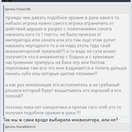
Цитата: Tvister100
прежде чем давать подобное оружие в руки какого то
нибыло игрока нужно самого игрока ограничить от
действий идущих в разрез с пожеланиями сената
наказать кого то ! тоесть: не было приказа от
императора или сената или кто там еще этим рулит
наказать неугодного то и не надо лезть туда свой
инквизиторской пукалкой!!! а то ведь по сути может
получится что я инквизитор с бодуна и с хреновым
настроением припрусь на банк отр или батлов
переломаю там все что мне вздумается и полечу дальше
пинать нубо алы которые щитаю плохими!!
а как раз инквизиция это исполнитель а не гребаный
решала который будет выщитывать кто хороший а кто
плохой!!
поэтому пока нет конкретики я против того чтоб кто то
получил подобное оружие в руки !!!
Так мы ж сами вроде выбирали инквизитора, или не?
Цитата: VasyaMalevich