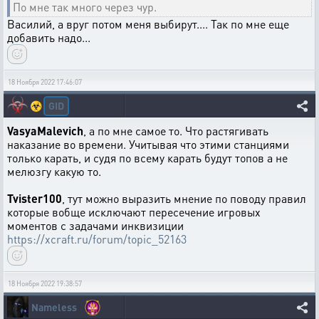
По мне так много через чур.
Василий, а вруг потом меня выбирут.... Так по мне еще
добавить надо...
18 Ноября 2022 17:46:07
GID
☣️
VasyaMalevich
, а по мне самое то. Что растягивать
наказание во времени. Учитывая что этими станциями
только карать, и судя по всему карать будут топов а не
мелюзгу какую то.
Tvister100
, тут можно выразить мнение по поводу правил
которые вобще исключают пересечение игровых
моментов с задачами инквизиции
https://xcraft.ru/forum/topic_52163
18 Ноября 2022 19:38:57
Nameless