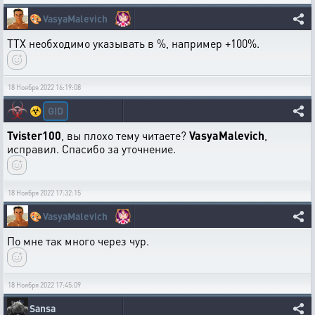
🎨
VasyaMalevich
ТТХ необходимо указывать в %, например +100%.
18 Ноября 2022 16:19:08
GID
☣️
Tvister100
, вы плохо тему читаете?
VasyaMalevich
,
исправил. Спасибо за уточнение.
18 Ноября 2022 17:32:15
🎨
VasyaMalevich
По мне так много через чур.
18 Ноября 2022 17:45:09
Sansa