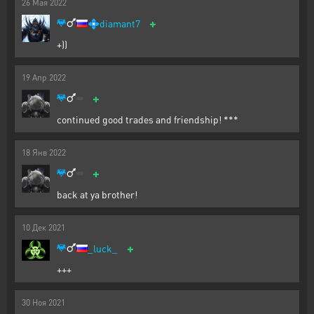
26
Мая
2022
+
💠
diamant7
+))
19
Апр
2022
+
continued good trades and friendship! ***
18
Янв
2022
+
back at ya brother!
10
Дек
2021
+
_luck_
+++
30
Ноя
2021