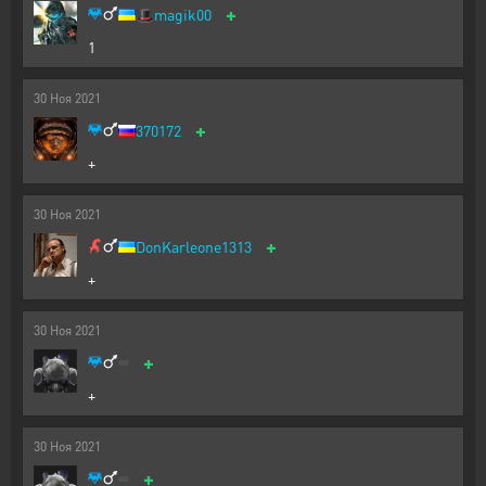
+
🎩
magik00
1
30
Ноя
2021
+
370172
+
30
Ноя
2021
+
DonKarleone1313
+
30
Ноя
2021
+
+
30
Ноя
2021
+