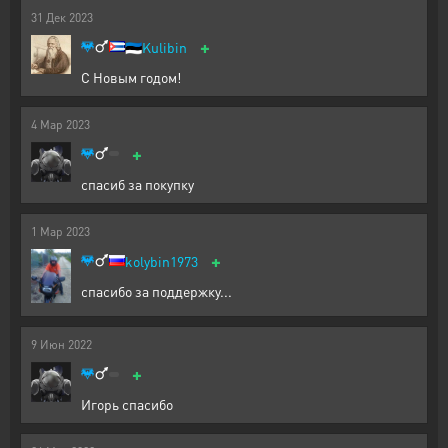
31
Дек
2023
+
🇪🇪
Kulibin
С Новым годом!
4
Мар
2023
+
спасиб за покупку
1
Мар
2023
+
kolybin1973
спасибо за поддержку...
9
Июн
2022
+
Игорь спасибо