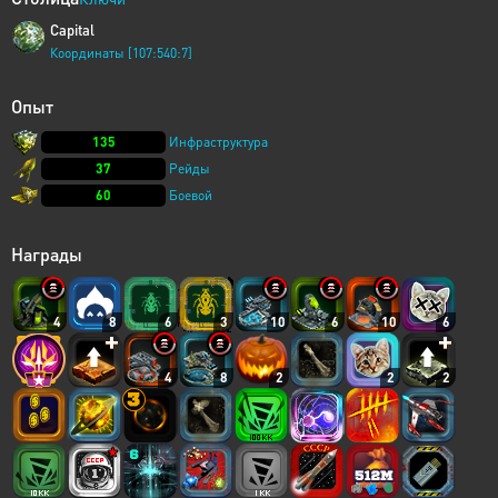
Capital
Координаты [107:540:7]
Опыт
135
Инфраструктура
37
Рейды
60
Боевой
Награды
4
8
6
3
10
6
10
6
4
8
2
2
2