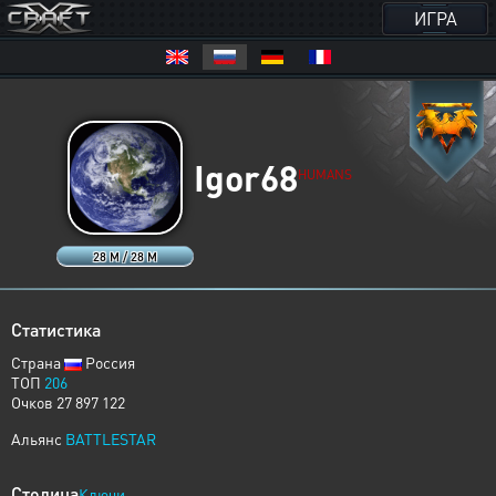
ИГРА
Igor68
HUMANS
28 M / 28 M
Статистика
Страна
Россия
ТОП
206
Очков 27 897 122
Альянс
BATTLESTAR
Столица
Ключи