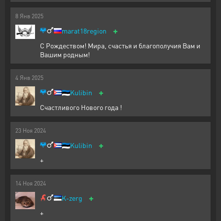
8
Янв
2025
+
marat18region
С Рождеством! Мира, счастья и благополучия Вам и
Вашим родным!
4
Янв
2025
+
🇪🇪
Kulibin
Счастливого Нового года !
23
Ноя
2024
+
🇪🇪
Kulibin
+
14
Ноя
2024
+
K-zerg
+