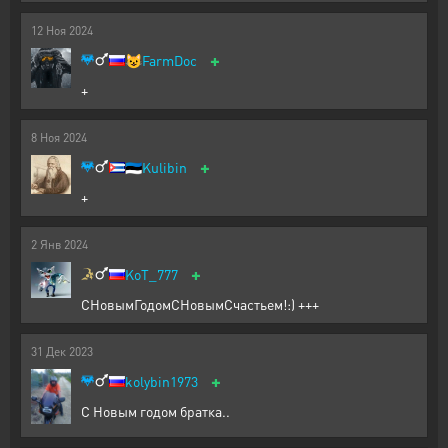
12
Ноя
2024
+
😺
FarmDoc
+
8
Ноя
2024
+
🇪🇪
Kulibin
+
2
Янв
2024
+
KoT_777
СНовымГодомСНовымСчастьем!:) +++
31
Дек
2023
+
kolybin1973
С Новым годом братка..