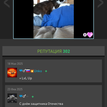
0
РЕПУТАЦИЯ
302
18
Мая
2025
+
💥
Unko
+ LvL Up
23
Фев
2025
+
С днём защитника Отечества