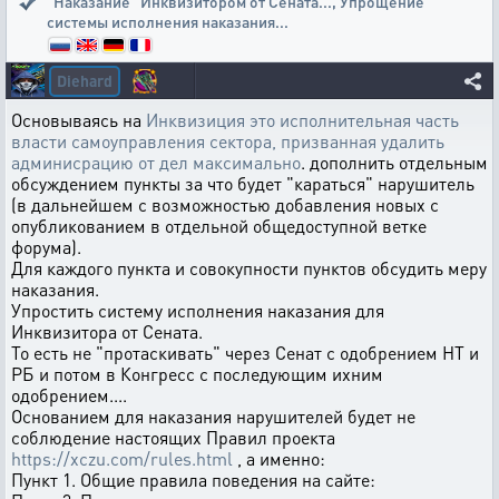
"Наказание" Инквизитором от Сената...
,
Упрощение
системы исполнения наказания...
Diehard
Основываясь на
Инквизиция это исполнительная часть
власти самоуправления сектора, призванная удалить
админисрацию от дел максимально
. дополнить отдельным
обсуждением пункты за что будет "караться" нарушитель
(в дальнейшем с возможностью добавления новых с
опубликованием в отдельной общедоступной ветке
форума).
Для каждого пункта и совокупности пунктов обсудить меру
наказания.
Упростить систему исполнения наказания для
Инквизитора от Сената.
То есть не "протаскивать" через Сенат с одобрением НТ и
РБ и потом в Конгресс с последующим ихним
одобрением....
Основанием для наказания нарушителей будет не
соблюдение настоящих Правил проекта
https://xczu.com/rules.html
, а именно:
Пункт 1. Общие правила поведения на сайте: