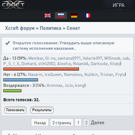
ИГРА
Xcraft форум
»
Политика
»
Сенат
Открытое голосование:
Утвердить выше описанную
систему исполнения наказания..
Да - 13 (59%:
Membar
,
Gi-no
,
santana0971
,
Valerik097
,
WISnoob
,
sab
,
P_S_I_X
,
Diehard
,
stihl2002
,
Alexfca
,
RolandA
,
Darkside
,
Vitaly
)
Нет - 6 (27%:
Navarin
,
IceQueen
,
Nameless
,
Kulibin
,
Tristan
,
Frytz
)
Воздержался - 3 (14%:
Aronnax
,
JoJo
,
kong
)
Всего голосов: 32.
Далее
Назад
2 страниц
1
2