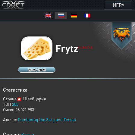
ИГРА
Frytz
HUMANS
28 M / 28 M
Статистика
Страна
Швейцария
ТОП
203
Очков 28 021 983
Альянс
Combining the Zerg and Terran
Столица
Ключи