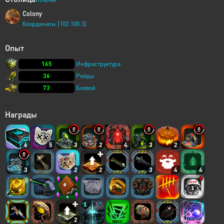
Colony
Координаты [102:100:3]
Опыт
165
Инфраструктура
36
Рейды
73
Боевой
Награды
6
5
3
2
4
3
2
3
2
2
3
4
4
2