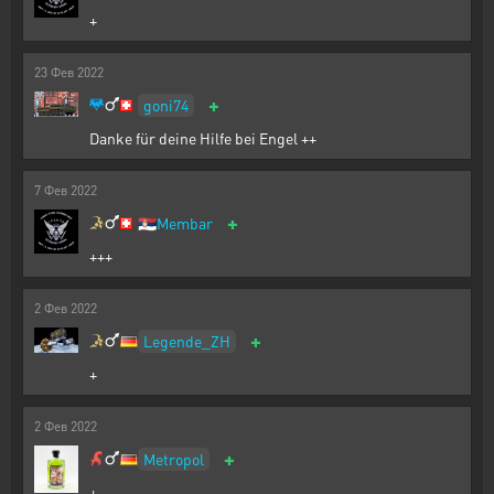
+
23
Фев
2022
+
goni74
Danke für deine Hilfe bei Engel ++
7
Фев
2022
+
🇷🇸
Membar
+++
2
Фев
2022
+
Legende_ZH
+
2
Фев
2022
+
Metropol
+