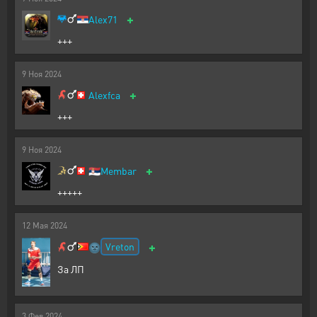
+
Alex71
+++
9
Ноя
2024
+
Alexfca
+++
9
Ноя
2024
+
🇷🇸
Membar
+++++
12
Мая
2024
+
Vreton
🌚
За ЛП
3
Фев
2024