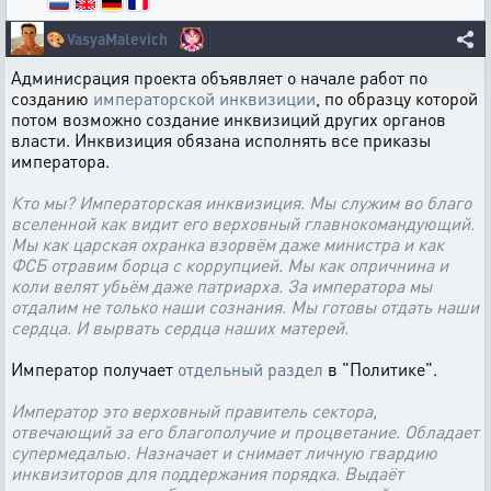
🎨
VasyaMalevich
Админисрация проекта объявляет о начале работ по
созданию
императорской инквизиции
, по образцу которой
потом возможно создание инквизиций других органов
власти. Инквизиция обязана исполнять все приказы
императора.
Кто мы? Императорская инквизиция. Мы служим во благо
вселенной как видит его верховный главнокомандующий.
Мы как царская охранка взорвём даже министра и как
ФСБ отравим борца с коррупцией. Мы как опричнина и
коли велят убьём даже патриарха. За императора мы
отдалим не только наши сознания. Мы готовы отдать наши
сердца. И вырвать сердца наших матерей.
Император получает
отдельный раздел
в "Политике".
Император это верховный правитель сектора,
отвечающий за его благополучие и процветание. Обладает
супермедалью
. Назначает и снимает личную
гвардию
инквизиторов для поддержания порядка. Выдаёт