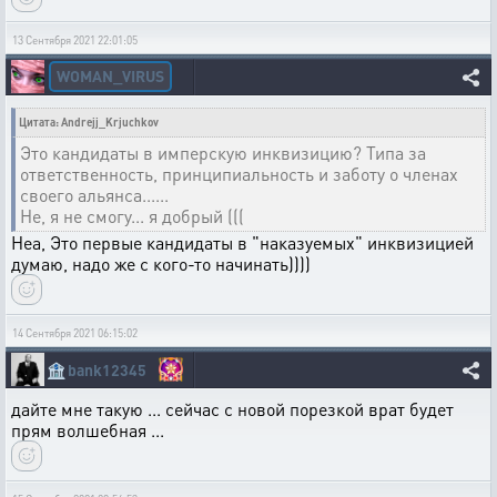
13 Сентября 2021 22:01:05
WOMAN_VIRUS
Цитата: Andrejj_Krjuchkov
Это кандидаты в имперскую инквизицию? Типа за
ответственность, принципиальность и заботу о членах
своего альянса......
Не, я не смогу... я добрый (((
Неа, Это первые кандидаты в "наказуемых" инквизицией
думаю, надо же с кого-то начинать))))
14 Сентября 2021 06:15:02
🏦
bank12345
дайте мне такую ... сейчас с новой порезкой врат будет
прям волшебная ...