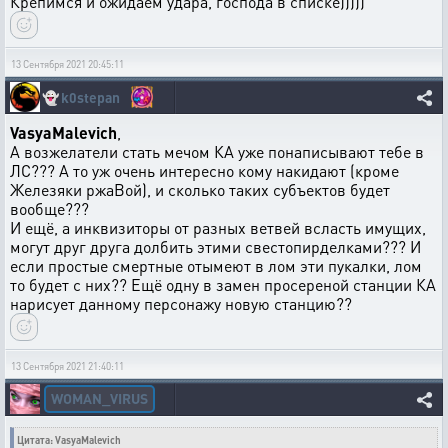
Крепимся и ожидаем удара, господа в списке)))))
13 Сентября 2021 20:45:11
👻
k0stepan
VasyaMalevich
,
А возжелатели стать мечом КА уже понаписывают тебе в
ЛС??? А то уж очень интересно кому накидают (кроме
Железяки ржаВой), и сколько таких субъектов будет
вообще???
И ещё, а инквизиторы от разных ветвей всласть имущих,
могут друг друга долбить этими свестопирделками??? И
если простые смертные отымеют в лом эти пукалки, лом
то будет с них?? Ещё одну в замен просереной станции КА
нарисует данному персонажу новую станцию??
13 Сентября 2021 21:40:11
WOMAN_VIRUS
Цитата: VasyaMalevich