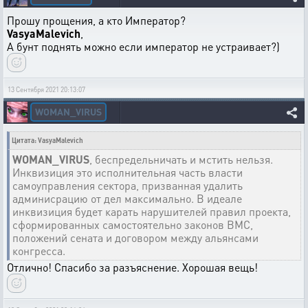
Прошу прощения, а кто Император?
VasyaMalevich
,
А бунт поднять можно если император не устраивает?)
13 Сентября 2021 20:13:07
WOMAN_VIRUS
Цитата: VasyaMalevich
WOMAN_VIRUS
, беспредельничать и мстить нельзя.
Инквизиция это исполнительная часть власти
самоуправления сектора, призванная удалить
админисрацию от дел максимально. В идеале
инквизиция будет карать нарушителей правил проекта,
сформированных самостоятельно законов ВМС,
положений сената и договором между альянсами
конгресса.
Отлично! Спасибо за разъяснение. Хорошая вещь!