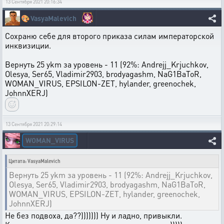
13 Сентября 2021 20:16:34
🎨
VasyaMalevich
Сохраню себе для второго приказа силам императорской
инквизиции.
Вернуть 25 ykm за уровень - 11 (92%: Andrejj_Krjuchkov,
Olesya, Ser65, Vladimir2903, brodyagashm, NaG1BaToR,
WOMAN_VIRUS, EPSILON-ZET, hylander, greenochek,
JohnnXERJ)
13 Сентября 2021 20:29:14
WOMAN_VIRUS
Цитата: VasyaMalevich
Вернуть 25 ykm за уровень - 11 (92%: Andrejj_Krjuchkov,
Olesya, Ser65, Vladimir2903, brodyagashm, NaG1BaToR,
WOMAN_VIRUS, EPSILON-ZET, hylander, greenochek,
JohnnXERJ)
Не без подвоха, да??))))))) Ну и ладно, привыкли.