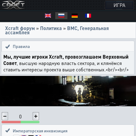
ИГРА
Xcraft форум
»
Политика
»
ВМС, Генеральная
ассамблея
Правила
Мы, лучшие игроки Xcraft, провозглашаем Верховный
Совет
, высшую народную власть сектора, и клянёмся
ставить интересы проекта выше собственных.<br/><br/>
0
Императорская инквизиция