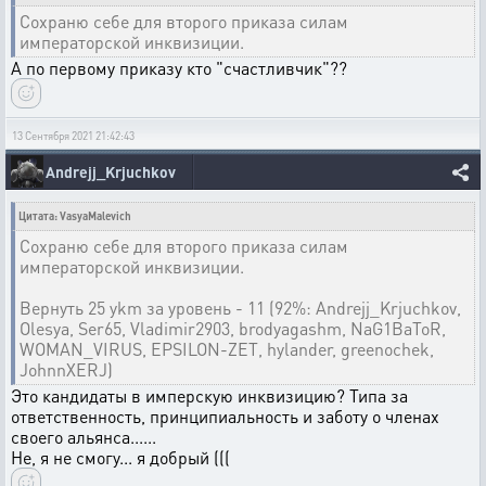
Сохраню себе для второго приказа силам
императорской инквизиции.
А по первому приказу кто "счастливчик"??
13 Сентября 2021 21:42:43
Andrejj_Krjuchkov
Цитата: VasyaMalevich
Сохраню себе для второго приказа силам
императорской инквизиции.
Вернуть 25 ykm за уровень - 11 (92%: Andrejj_Krjuchkov,
Olesya, Ser65, Vladimir2903, brodyagashm, NaG1BaToR,
WOMAN_VIRUS, EPSILON-ZET, hylander, greenochek,
JohnnXERJ)
Это кандидаты в имперскую инквизицию? Типа за
ответственность, принципиальность и заботу о членах
своего альянса......
Не, я не смогу... я добрый (((