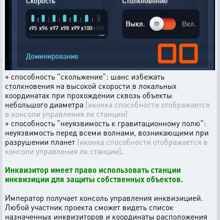
+ способность "скольжение": шанс избежать
столкновения на высокой скорости в локальных
координатах при прохождении сквозь объекты
небольшого диаметра
(иконка способности отображается
в консоли управления лк станции)
+ способность "неуязвимость к гравитационному полю":
неуязвимость перед всеми волнами, возникающими при
разрушении планет
(иконка способности отображается в
консоли управления лк станции)
.
Инквизитор имеет право использовать станции
инквизиции для защиты собственных объектов.
Император получает консоль управления инквизицией.
Любой участник проекта сможет видеть список
назначенных инквизиторов и координаты расположения