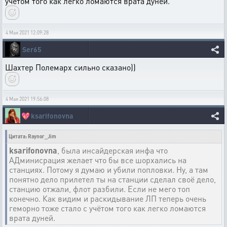
учётом того как легко ломаются врата дуней.
4 Мая 2021 12:09:28
Ser65
Шахтер Полемарх сильно сказано))
4 Мая 2021 19:56:08
💖
ksarifonovna
Цитата: Raynor_Jim
ksarifonovna
, была инсайдерская инфа что
АДминисрация желает что бы все шорхались на
станциях. Потому я думаю и убили попловки. Ну, а там
понятно дело прилетел ты на станции сделал своё дело,
станцию отжали, флот разбили. Если не мего топ
конечно. Как видим и раскидывание ЛП теперь очень
геморно тоже стало с учётом того как легко ломаются
врата дуней.