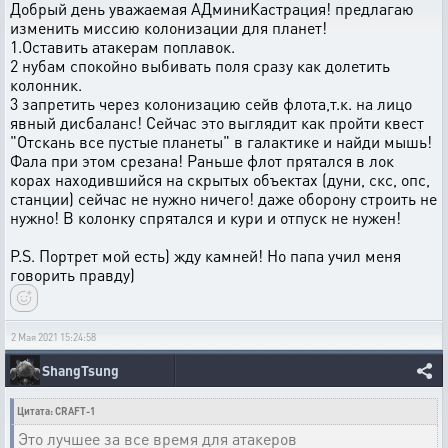
Добрый день уважаемая АДминиКастрация! предлагаю
изменить миссию колонизации для планет!
1.Оставить атакерам поплавок.
2 нубам спокойно выбивать поля сразу как долетить
колонник.
3 запретить через колонизацию сейв флота,т.к. на лицо
явный дисбаланс! Сейчас это выглядит как пройти квест
"Отскань все пустые планеты" в галактике и найди мышь!
Фала при этом срезана! Раньше флот прятался в лок
корах находившийся на скрытых объектах (дуни, скс, опс,
станции) сейчас не нужно ничего! даже оборону строить не
нужно! В колонку спрятался и кури и отпуск не нужен!
P.S. Портрет мой есть) жду камней! Но папа учил меня
говорить правду)
2 Мая 2021 15:24:58
ShangTsung
Цитата: CRAFT-1
Это лучшее за все время для атакеров