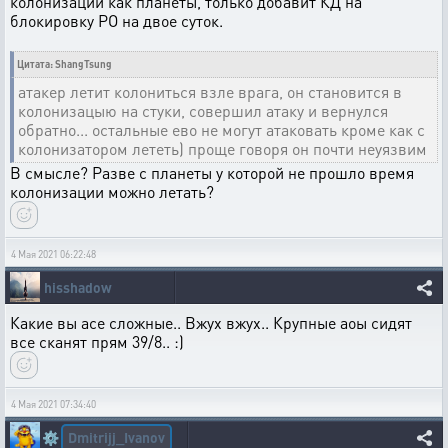
колонизации как планеты, только добавит КД на
блокировку РО на двое суток.
Цитата: ShangTsung
атакер летит колониться взле врага, он становится в
колонизацыю на стуки, совершил атаку и вернулся
обратно... остальные ево не могут атаковать кроме как с
колонизатором лететь) проще говоря он почти неуязвим
В смысле? Разве с планеты у которой не прошло время
колонизации можно летать?
4 Мая 2021 06:22:48
hisshadow
Какие вы асе сложные.. Вжух вжух.. Крупные аоы сидят
все сканят прям 39/8.. :)
4 Мая 2021 07:34:40
Dmitrijj_Ivanov
⚙️