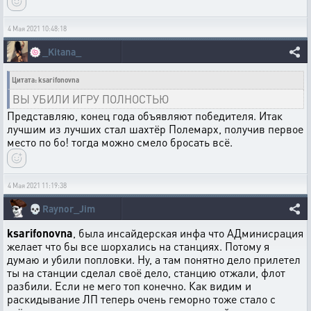
4 Мая 2021 10:48:18
🍥
_Kitana_
Цитата: ksarifonovna
ВЫ УБИЛИ ИГРУ ПОЛНОСТЬЮ
Представляю, конец года объявляют победителя. Итак
лучшим из лучших стал шахтёр Полемарх, получив первое
место по бо! тогда можно смело бросать всё.
4 Мая 2021 11:19:38
💀
Raynor_Jim
ksarifonovna
, была инсайдерская инфа что АДминисрация
желает что бы все шорхались на станциях. Потому я
думаю и убили попловки. Ну, а там понятно дело прилетел
ты на станции сделал своё дело, станцию отжали, флот
разбили. Если не мего топ конечно. Как видим и
раскидывание ЛП теперь очень геморно тоже стало с