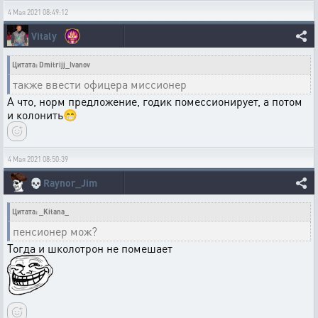
4 Мая 2021 08:49:12
Vitaly
Цитата: Dmitrijj_Ivanov
также ввести офицера миссионер
А что, норм предложение, годик помессионирует, а потом
и колонить😁
4 Мая 2021 08:50:39
💀
Raynor_Jim
Цитата: _Kitana_
пенсионер мож?
Тогда и школотрон не помешает