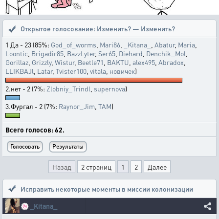
Открытое голосование:
Изменить? — Изменить?
1 Да - 23 (85%:
God_of_worms
,
Mari86
,
_Kitana_
,
Abatur
,
Maria
,
Loontic
,
Brigadir85
,
BazzLyter
,
Ser65
,
Diehard
,
Denchik_Mol
,
Gorillaz
,
Grizzly
,
Wistur
,
Beetle71
,
BAKTU
,
alex495
,
Abradox
,
LLIKBAJl
,
Latar
,
Tvister100
,
vitala
,
новичек
)
2.нет - 2 (7%:
Zlobniy_Trindl
,
supernova
)
3.Фургал - 2 (7%:
Raynor_Jim
,
TAM
)
Всего голосов: 62.
Назад
2 страниц
1
2
Далее
Исправить некоторые моменты в миссии колонизации
🍥
_Kitana_