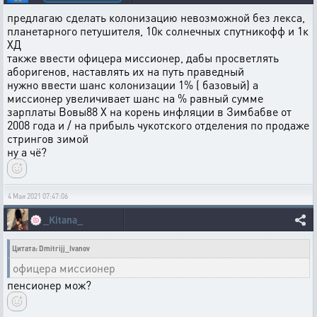
предлагаю сделать колонизацию невозможной без лекса,
планетарного петушителя, 10к солнечных спутникофф и 1к
ХД
также ввести офицера миссионер, дабы просветлять
аборигенов, наставлять их на путь праведный
нужно ввести шанс колонизации 1% ( базовый) а
миссионер увеличивает шанс на % равный сумме
зарплаты Вовы88 Х на корень инфляции в Зимбабве от
2008 года и / на прибыль чукотского отделения по продаже
стрингов зимой
ну а чё?
4 Мая 2021 07:47:06
🍥
_Kitana_
Цитата: Dmitrijj_Ivanov
офицера миссионер
пенсионер мож?