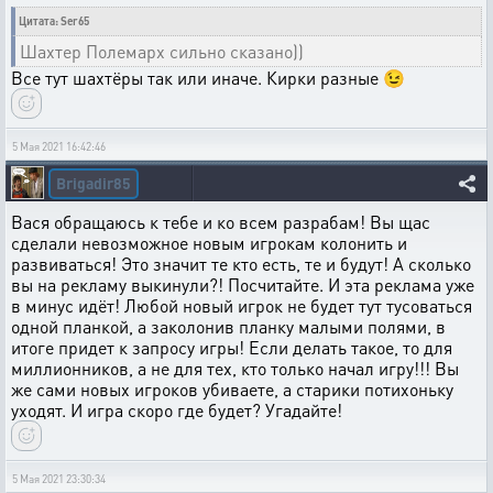
Цитата: Ser65
Шахтер Полемарх сильно сказано))
Все тут шахтёры так или иначе. Кирки разные 😉
5 Мая 2021 16:42:46
Brigadir85
Вася обращаюсь к тебе и ко всем разрабам! Вы щас
сделали невозможное новым игрокам колонить и
развиваться! Это значит те кто есть, те и будут! А сколько
вы на рекламу выкинули?! Посчитайте. И эта реклама уже
в минус идёт! Любой новый игрок не будет тут тусоваться
одной планкой, а заколонив планку малыми полями, в
итоге придет к запросу игры! Если делать такое, то для
миллионников, а не для тех, кто только начал игру!!! Вы
же сами новых игроков убиваете, а старики потихоньку
уходят. И игра скоро где будет? Угадайте!
5 Мая 2021 23:30:34