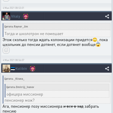
4 Мая 2021 08:53:01
Vitaly
Цитата: Raynor_Jim
Тогда и школотрон не помешает
Этож сколько тогда ждать колонизации придется🙄, пока
школьник до пенсии дотянет, если дотянет вообще😱
4 Мая 2021 08:56:07
🇪🇪
Kulibin
Цитата: _Kitana_
Цитата: Dmitrijj_Ivanov
офицера миссионер
пенсионер мож?
Ага, пенсионер позу миссионера
и все в зад
забрать
пенсию