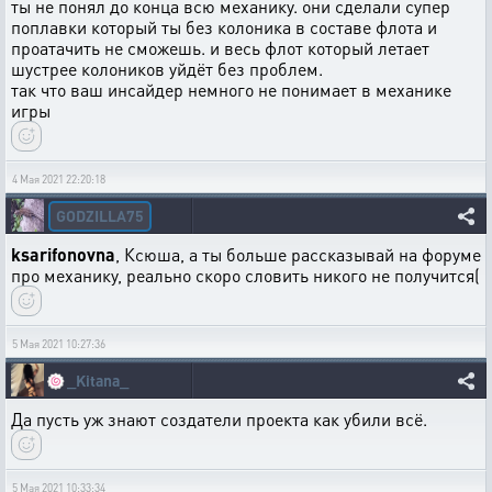
ты не понял до конца всю механику. они сделали супер
поплавки который ты без колоника в составе флота и
проатачить не сможешь. и весь флот который летает
шустрее колоников уйдёт без проблем.
так что ваш инсайдер немного не понимает в механике
игры
4 Мая 2021 22:20:18
GODZILLA75
ksarifonovna
, Ксюша, а ты больше рассказывай на форуме
про механику, реально скоро словить никого не получится(
5 Мая 2021 10:27:36
🍥
_Kitana_
Да пусть уж знают создатели проекта как убили всё.
5 Мая 2021 10:33:34