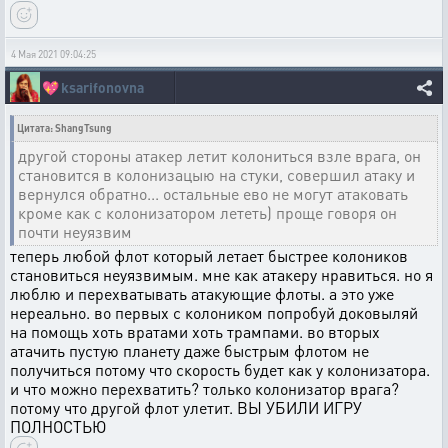
4 Мая 2021 09:04:25
💖
ksarifonovna
Цитата: ShangTsung
другой стороны атакер летит колониться взле врага, он
становится в колонизацыю на стуки, совершил атаку и
вернулся обратно... остальные ево не могут атаковать
кроме как с колонизатором лететь) проще говоря он
почти неуязвим
теперь любой флот который летает быстрее колоников
становиться неуязвимым. мне как атакеру нравиться. но я
люблю и перехватывать атакующие флоты. а это уже
нереально. во первых с колоником попробуй доковыляй
на помощь хоть вратами хоть трампами. во вторых
атачить пустую планету даже быстрым флотом не
получиться потому что скорость будет как у колонизатора.
и что можно перехватить? только колонизатор врага?
потому что другой флот улетит. ВЫ УБИЛИ ИГРУ
ПОЛНОСТЬЮ