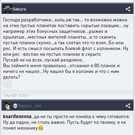
Sakura
Господа разработчики...коль уж так... то возможно можно
на этих пустых планетах поставить скрытые локации....ну
например этих бонусных защитников...рыжих и
крылатых...местных жителей планеты...а то сканить
пустые планки скучно...а так слетал что то взял..Бо или
рес. И есть смысл посылать боевой флот с колоником. Ну
или рес -веспан на пустых планках в скрыто
Пускай не на всех..пускай рендомно..
Вы поймите меня правильно...отсканил я 80 планок и
ничего не нашел...Ну нашел бы я колоник и что с ним
делать?
5 Мая 2021 10:38:12
💀
Raynor_Jim
ksarifonovna
, да не ты просто не поняла к чему готовится.
Ну да ладно, не столь важно. Пусть будет по твоему, я не
понял механику🤐