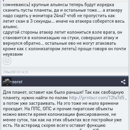
сомневаюсь) крупные альянсы теперь будут изредка
сканить пусты планеты, да и остальные тоже.... а атакеру
надо сидеть у монитора 24на7 чтоб не пропустить как
летит скан в 3 секунды... иначе на атакера соберется весь
альянс.
сдругой стороны атакер летит колониться взле врага, он
становится в колонизацыю на стуки, совершил атаку и
вернулся обратно... остальные ево не могут атаковать
кроме как с колонизатором лететь) проще говоря он почти
неуязвим
2 Мая 2021 21:14:13
norof
Для планет, оставит как было раньше! Так как свободную
планету, нужно найти по полям
http://prntscr.com/12fa7d5
,
а потом уже застраивать. На это тоже не мало времени
проходит. На ППС, ОПС и прочие пиратские объекты
можно ввести время колонизации фиксированное, не
менее суток, так как на этих объектах все постройки уже
есть. На астероид скорее всего оставит функцию