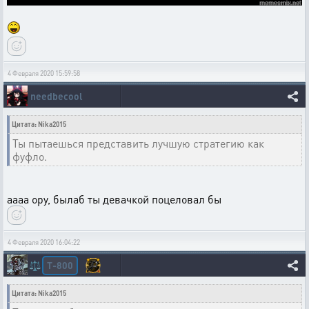
4 Февраля 2020 15:59:58
needbecool
Цитата: Nika2015
Ты пытаешься представить лучшую стратегию как
фуфло.
аааа ору, былаб ты девачкой поцеловал бы
4 Февраля 2020 16:04:22
T-800
⚖️
Цитата: Nika2015