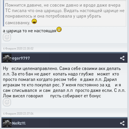
Помнится давиче, не совсем давно и вроде даже вчера
ТС писала что она цариццо. Видать настоящей царице не
понравилось и она потребовала у царя убрать
самозванку.
а царица то не настоящая
4 Февраля 2020 22:30:02
egor9797
Ну если целенаправлено. Сама себе своими акк делать
л.п. За ето бан не дают копать надо глубже может кто
просто помагал когдато ресом тебе я даже л.п. Дарил
игракам те кто покупал рес. У меня постоянно за хд и я
сам списывался и сам делал л.п просто даже если. С л.п.
Лом висел говорил пусть собирают ет бонус
4 Февраля 2020 22:37:04
NeRzYl