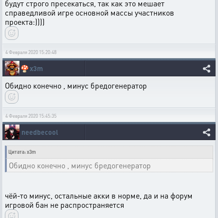
будут строго пресекаться, так как это мешает
справедливой игре основной массы участников
проекта:))))
4 Февраля 2020 15:20:48
🍄
x3m
Обидно конечно , минус бредогенератор
4 Февраля 2020 15:45:35
needbecool
Цитата: x3m
Обидно конечно , минус бредогенератор
чёй-то минус, остальные акки в норме, да и на форум
игровой бан не распространяется