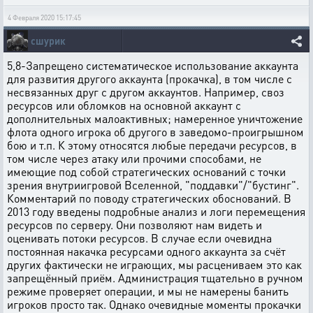
4 Февраля 2020 15:17:45
сшурик
5,8-Запрещено систематическое использование аккаунта
для развития другого аккаунта (прокачка), в том числе с
несвязанных друг с другом аккаунтов. Например, своз
ресурсов или обломков на основной аккаунт с
дополнительных малоактивных; намеренное уничтожение
флота одного игрока об другого в заведомо-проигрышном
бою и т.п. К этому относятся любые передачи ресурсов, в
том числе через атаку или прочими способами, не
имеющие под собой стратегических оснований с точки
зрения внутриигровой Вселенной, "поддавки"/"бустинг".
Комментарий по поводу стратегических обоснований. В
2013 году введены подробные анализ и логи перемещения
ресурсов по серверу. Они позволяют нам видеть и
оценивать потоки ресурсов. В случае если очевидна
постоянная накачка ресурсами одного аккаунта за счёт
других фактически не играющих, мы расцениваем это как
запрещённый приём. Администрация тщательно в ручном
режиме проверяет операции, и мы не намерены банить
игроков просто так. Однако очевидные моменты прокачки