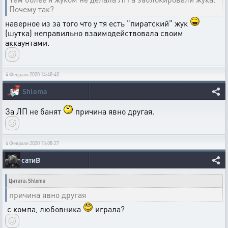
Почему так?
наверное из за того что у тя есть "пиратский" жук
(шутка) неправильно взаимодействовала своим
аккаунтами.
4 Февраля 2020 14:48:40
Shloma
За ЛП не банят
причина явно другая.
4 Февраля 2020 15:08:27
сатиВ
Цитата: Shloma
причина явно другая
с компа, любовника
играла?