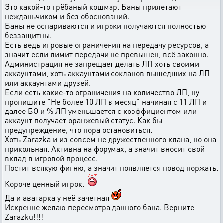
Это какой-то грёбаный кошмар. Баны прилетают
нежданьчиком и без обоснований.
Баны не оспариваются и игроки получаются полностью
беззащитны.
Есть ведь игровые ограничения на передачу ресурсов, а
значит если лимит передачи не превышен, всё законно.
Администрация не запрещает делать ЛП хоть своими
аккаунтами, хоть аккаунтами сокланов вышедших на ЛП
или аккаунтами друзей.
Если есть какие-то ограничения на количество ЛП, ну
пропишите "Не более 10 ЛП в месяц" начиная с 11 ЛП и
далее БО и % ЛП уменьшается с коэффициентом или
аккаунт получает оранжевый статус. Как бы
предупреждение, что пора остановиться.
Хоть Zarazka и из совсем не дружественного клана, но она
прикольная. Активна на форумах, а значит вносит свой
вклад в игровой процесс.
Постит всякую фигню, а значит появляется повод поржать.
Короче ценный игрок.
Да и аватарка у неё зачетная
Искренне желаю пересмотра данного бана. Верните
Zarazku!!!!