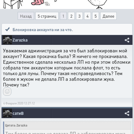
Назад
5 страниц
1
2
3
4
5
Далее
Блокировка аккаунта ни за что.
Zarazka
Уважаемая администрация за что был заблокирован мой
аккаунт? Какая прокачка была? Я ничего не прокачивала.
Единственное сделала несколько ЛП но при этом обломки
собрала тем аккаунтом которым послала флот, то есть
только для луны. Почему такая несправедливость? Тем
более я жуком не делала ЛП а заблокировали жука.
Почему так?
4 Февраля 2020 12:27:12
сатиВ
Цитата: Zarazka
Тем более я жуком не делала ЛП а заблокировали жука.