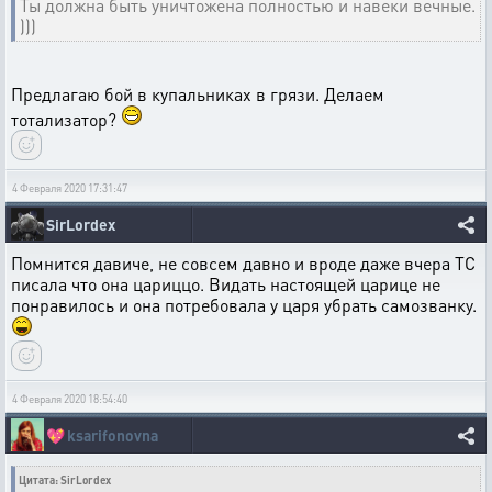
Ты должна быть уничтожена полностью и навеки вечные.
)))
Предлагаю бой в купальниках в грязи. Делаем
тотализатор?
4 Февраля 2020 17:31:47
SirLordex
Помнится давиче, не совсем давно и вроде даже вчера ТС
писала что она цариццо. Видать настоящей царице не
понравилось и она потребовала у царя убрать самозванку.
4 Февраля 2020 18:54:40
💖
ksarifonovna
Цитата: SirLordex