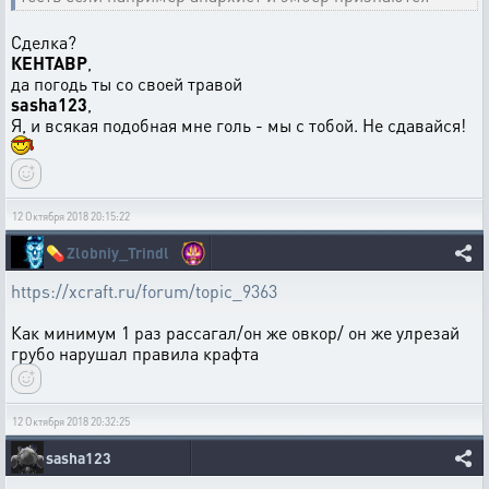
Сделка?
КЕНТАВР
,
да погодь ты со своей травой
sasha123
,
Я, и всякая подобная мне голь - мы с тобой. Не сдавайся!
12 Октября 2018 20:15:22
💊
Zlobniy_Trindl
https://xcraft.ru/forum/topic_9363
Как минимум 1 раз рассагал/он же овкор/ он же улрезай
грубо нарушал правила крафта
12 Октября 2018 20:32:25
sasha123