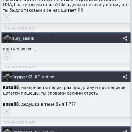
ВЗАД на те ключи от ваз2106 а деньги не верну потому что
ты быдло таковыми он нас щитает !!!!
12 Октября 2018 19:47:32
zloy_suslik
ипатьтулюсю....
12 Октября 2018 19:49:27
GrygygrKZ_RF_online
вова88
, наверное ты педик, раз про длину и про педиков
цитатки пишешь, ты словами своими ответь
вова88
, дедушка в теме был)))???
12 Октября 2018 19:49:57