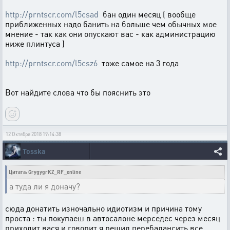
http://prntscr.com/l5csad
бан один месяц ( вообще
приближенных надо банить на больше чем обычных мое
мнение - так как они опускают вас - как администрацию
ниже плинтуса )
http://prntscr.com/l5csz6
тоже самое на 3 года
Вот найдите слова что бы пояснить это
12 Октября 2018 19:14:38
Tosska
Цитата: GrygygrKZ_RF_online
а туда ли я доначу?
сюда донатить изночально идиотизм и причина тому
проста : ты покупаеш в автосалоне мерседес через месяц
приходит вася и говорит я решил перебалансить все