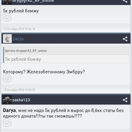
GrygygrKZ_RF_online
5к рублей бомжу
12 Октября 2018 19:56:18
Darya
Цитата: GrygygrKZ_RF_online
5к рублей бомжу
Которому? Железобетонному Эмбрру?
12 Октября 2018 19:59:12
sasha123
Darya
, мне не надо 5к рублей я вырос до 8,6кк статы без
единого доната!!!ты так сможешь!!??