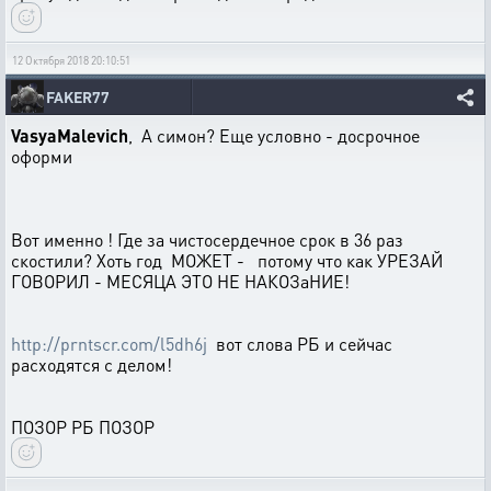
12 Октября 2018 20:10:51
FAKER77
VasyaMalevich
, А симон? Еще условно - досрочное
оформи
Вот именно ! Где за чистосердечное срок в 36 раз
скостили? Хоть год МОЖЕТ - потому что как УРЕЗАЙ
ГОВОРИЛ - МЕСЯЦА ЭТО НЕ НАКОЗаНИЕ!
http://prntscr.com/l5dh6j
вот слова РБ и сейчас
расходятся с делом!
ПОЗОР РБ ПОЗОР