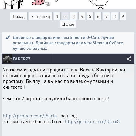
Назад
9 страниц
1
2
3
4
5
6
7
8
9
Далее
Двойные стандарты или чем Simon и OvCore лучше
остальных
,
Двойные стандарты или чем Simon и OvCore
лучше остальных
FAKER77
Уважаемая администрация в лице Васи и Виктории вот
возник вопрос - если не составит труда обьясните
простому Быдлу ( а вы нас по видемому такими и
считаете )
чем Эти 2 игрока заслужили баны такого срока !
http://prntscr.com/l5crla
бан год
за тоже самое бан на 3 года
http://prntscr.com/l5crx3