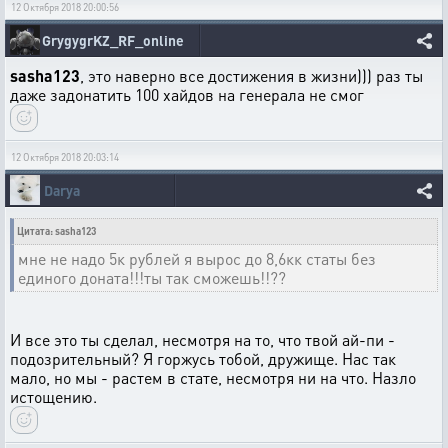
12 Октября 2018 20:00:56
GrygygrKZ_RF_online
sasha123
, это наверно все достижения в жизни))) раз ты
даже задонатить 100 хайдов на генерала не смог
12 Октября 2018 20:03:14
Darya
Цитата: sasha123
мне не надо 5к рублей я вырос до 8,6кк статы без
единого доната!!!ты так сможешь!!??
И все это ты сделал, несмотря на то, что твой ай-пи -
подозрительный? Я горжусь тобой, дружище. Нас так
мало, но мы - растем в стате, несмотря ни на что. Назло
истощению.