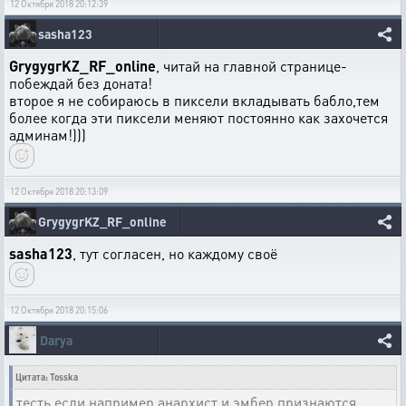
12 Октября 2018 20:12:39
sasha123
GrygygrKZ_RF_online
, читай на главной странице-
побеждай без доната!
второе я не собираюсь в пиксели вкладывать бабло,тем
более когда эти пиксели меняют постоянно как захочется
админам!)))
12 Октября 2018 20:13:09
GrygygrKZ_RF_online
sasha123
, тут согласен, но каждому своё
12 Октября 2018 20:15:06
Darya
Цитата: Tosska
тесть если например анархист и эмбер признаются