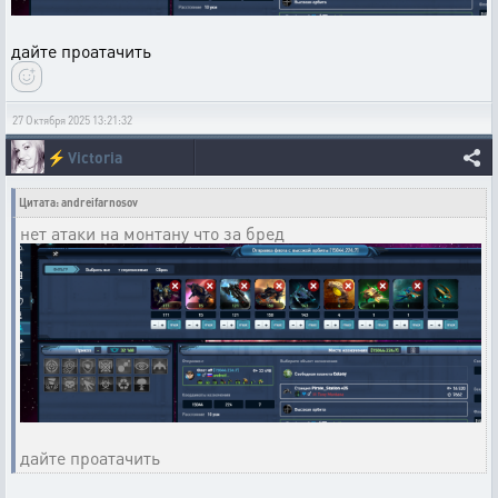
дайте проатачить
27 Октября 2025 13:21:32
⚡
Victoria
Цитата: andreifarnosov
нет атаки на монтану что за бред
дайте проатачить