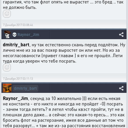
гарантия, что там флот опять не вырастет ... это бред .. так
не должно быть.
7 Декабря 2017 03:08:46
💀
Raynor_Jim
dmitriy_bart
, ну так естественно скань перед подлётом. Ну
лично мне из за вас похер выростет он или нет. Но из за
несогласованости (привет главам ) я его не прошёл. Лети
туда когда уверен что тебе посрать.
7 Декабря 2017 03:11:13
dmitriy_bart
Raynor_Jim
, секунд за 10 желательно ))) если есть некая
не константа - его никто и никогда не пройдет -0) посрать
- зачем тогда лететь? я летел чтобы квэст пройти, тут не в
плюшках дело даже... а сейчас это какая-то ересь... это как
бросить флот на растерзание, имея все данные ап том что
тебя разорвут... + там же из-за расстояния восстановления