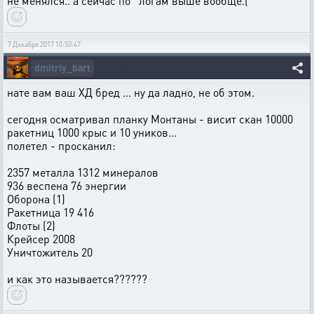
не менялся.. а сейчас по логам выше вообще.(
7 Декабря 2017 10:50:47
dmitriy_bart
нате вам ваш ХД бред ... ну да ладно, не об этом.
сегодня осматривал планку Монтаны - висит скан 10000
ракетниц 1000 крыс и 10 уников...
полетел - просканил:
2357 металла 1312 минералов
936 веспена 76 энергии
Оборона (1)
Ракетница 19 416
Флоты (2)
Крейсер 2008
Уничтожитель 20
и как это называется??????