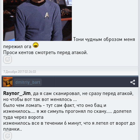
Тони чудным оброзом меня
пережил ога
Проси кентов смотреть перед атакой.
7 Декабря 2017 02:26:03
dmitriy_bart
Raynor_Jim
, да я сам сканировал, не сразу перед атакой,
но чтобы вот так вот менялось ...
было чем ломать - тут сам факт, что оно бац и
изменилось.... я же симуль прогонял по скану..... долетел
туда через ворота
изменилось все в течении 6 минут, что я летел от ворот до
планки..