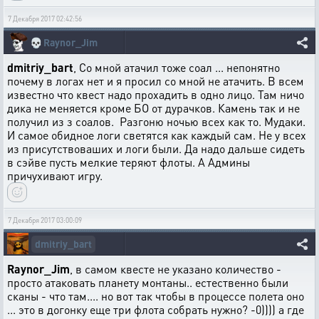
7 Декабря 2017 02:42:56
💀
Raynor_Jim
dmitriy_bart
, Со мной атачил тоже соал ... непонятно
почему в логах нет и я просил со мной не атачить. В всем
известно что квест надо прохадить в одно лицо. Там ничо
дика не меняется кроме БО от дурачков. Камень так и не
получил из з соалов. Разгоню ночью всех как то. Мудаки.
И самое обидное логи светятся как каждый сам. Не у всех
из присутствоваших и логи были. Да надо дальше сидеть
в сэйве пусть мелкие теряют флоты. А Админы
причухивают игру.
7 Декабря 2017 03:00:09
dmitriy_bart
Raynor_Jim
, в самом квесте не указано количество -
просто атаковать планету монтаны.. естественно были
сканы - что там.... но вот так чтобы в процессе полета оно
... это в догонку еще три флота собрать нужно? -0)))) а где