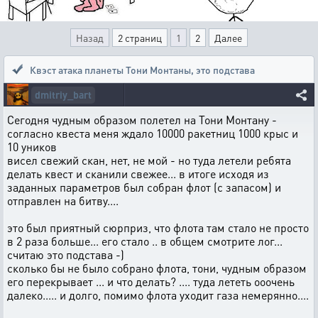
Назад
2 страниц
1
2
Далее
Квэст атака планеты Тони Монтаны
,
это подстава
dmitriy_bart
Сегодня чудным образом полетел на Тони Монтану -
согласно квеста меня ждало 10000 ракетниц 1000 крыс и
10 уников
висел свежий скан, нет, не мой - но туда летели ребята
делать квест и сканили свежее... в итоге исходя из
заданных параметров был собран флот (с запасом) и
отправлен на битву....
это был приятный сюрприз, что флота там стало не просто
в 2 раза больше... его стало .. в общем смотрите лог...
считаю это подстава -)
сколько бы не было собрано флота, тони, чудным образом
его перекрывает ... и что делать? .... туда лететь ооочень
далеко..... и долго, помимо флота уходит газа немерянно....