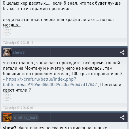
0 целых хер десятых..... если б знал, что так будет лучше
бы кого-то из вражин проатачил.
люди на этот квэст через пол крафта летают... по пол
месяца...
7 Декабря 2017 03:38:17
shew7
что то странно , я два раза проходил - всё время толпой
летали на Монтану и ничего у него не менялась . там
большинство прицепом летело , 100 крыс отправят и всё
-
https://xcraft.ru/battle/index.php?
battle_id=aa97894e8863f039c30cd9d647d17842
, Поменяли
квест чтоли ?
7 Декабря 2017 05:32:07
dmitriy_bart
shew7
, флот слался по скану, что висел на планке -