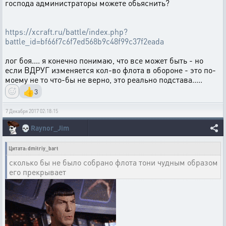
господа администраторы можете обьяснить?
https://xcraft.ru/battle/index.php?
battle_id=bf66f7c6f7ed568b9c48f99c37f2eada
лог боя.... я конечно понимаю, что все может быть - но
если ВДРУГ изменяется кол-во флота в обороне - это по-
моему не то что-бы не верно, это реально подстава.....
👍
3
7 Декабря 2017 02:18:15
💀
Raynor_Jim
Цитата: dmitriy_bart
сколько бы не было собрано флота тони чудным образом
его прекрывает