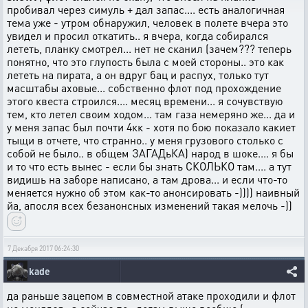
пробивал через симуль + дал запас.... есть аналогичная
тема уже - утром обнаружил, человек в полете вчера это
увидел и просил откатить.. я вчера, когда собирался
лететь, планку смотрел... нет не сканил (зачем??? теперь
понятно, что это глупость была с моей стороны.. это как
лететь на пирата, а он вдруг бац и распух, только тут
масштабы аховые... собственно флот под прохождение
этого квеста строился.... месяц времени... я сочувствую
тем, кто летел своим ходом... там газа немеряно же... да и
у меня запас был почти 4кк - хотя по бою показало какиет
тыщи в отчете, что странно.. у меня грузового столько с
собой не было.. в общем ЗАГАДьКА) народ в шоке.... я бы
и то что есть вынес - если бы знать СКОЛЬКО там.... а тут
видишь на заборе написано, а там дрова... и если что-то
меняется нужно об этом как-то анонсировать -)))) наивный
йа, апосля всех безанонсных изменений такая мелочь -))
7 Декабря 2017 06:24:30
kade
да раньше зацепом в совместной атаке проходили и флот