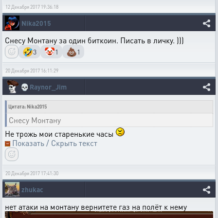
12 Декабря 2017 19:36:18
Nika2015
Снесу Монтану за один биткоин. Писать в личку. )))
🤣
🤡
💩
3
1
1
20 Декабря 2017 16:11:29
💀
Raynor_Jim
Цитата: Nika2015
Снесу Монтану
Не трожь мои старенькие часы
Показать / Скрыть текст
20 Декабря 2017 17:41:30
zhukac
нет атаки на монтану вернитете газ на полёт к нему