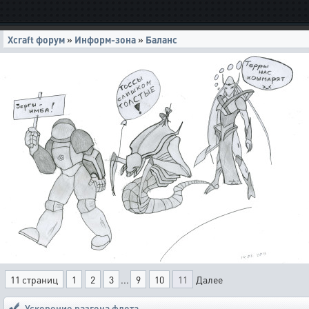
Xcraft форум
»
Информ-зона
»
Баланс
11 страниц
1
2
3
...
9
10
11
Далее
Ускорение разгона флота