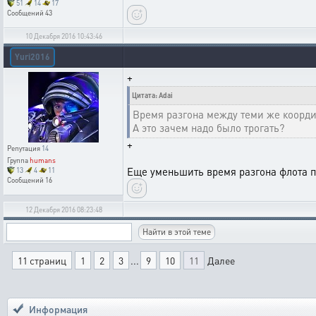
51
14
17
Сообщений
43
10 Декабря 2016 10:43:46
Yuri2016
+
Цитата: Adai
Время разгона между теми же координ
А это зачем надо было трогать?
+
Репутация
14
Группа
humans
Еще уменьшить время разгона флота п
13
4
11
Сообщений
16
12 Декабря 2016 08:23:48
11 страниц
1
2
3
...
9
10
11
Далее
Информация