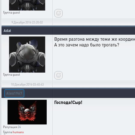
Группа
guest
9 Декабря 2016 22:20:02
Adai
Время разгона между теми же координа
А это зачем надо было трогать?
Группа
guest
10 Декабря 2016 03:40:43
Alex1967
Господа!Сыр!
Репутация
24
Группа
humans