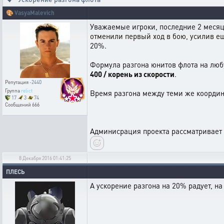
🎨
VasyaMalevich
Уважаемые игроки, последние 2 месяц
отменили первый ход в бою, усилив ещ
20%.
Формула разгона юнитов флота на лю
400 / корень из скорости
.
Репутация
-2440
Группа
relict
Время разгона между теми же координа
17
3
74
Сообщений
666
Админисрация проекта рассматривает в
8 Декабря 2016 01:41:25
ПЛЕСЬ
А ускорение разгона на 20% радует, на