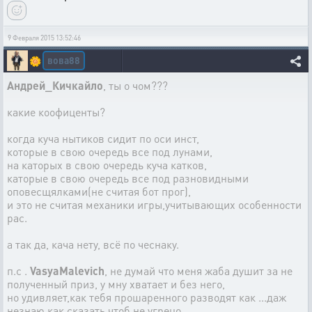
9 Февраля 2015 13:52:46
вова88
🌼
Андрей_Кичкайло
, ты о чом???
какие коофиценты?
когда куча нытиков сидит по оси инст,
которые в свою очередь все под лунами,
на каторых в свою очередь куча катков,
каторые в свою очередь все под разновидными
оповесщялками(не считая бот прог),
и это не считая механики игры,учитывающих особенности
рас.
а так да, кача нету, всё по чеснаку.
п.с .
VasyaMalevich
, не думай что меня жаба душит за не
полученный приз, у мну хватает и без него,
но удивляет,как тебя прошаренного разводят как ...даж
незнаю как сказать,чтоб не угрецо.