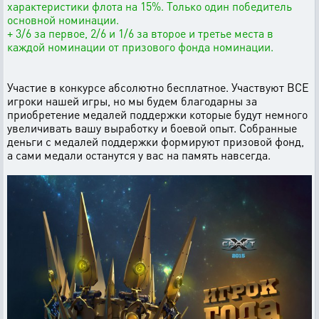
характеристики флота на 15%. Только один победитель
основной номинации.
+ 3/6 за первое, 2/6 и 1/6 за второе и третье места в
каждой номинации от призового фонда номинации.
Участие в конкурсе абсолютно бесплатное. Участвуют ВСЕ
игроки нашей игры, но мы будем благодарны за
приобретение медалей поддержки которые будут немного
увеличивать вашу выработку и боевой опыт. Собранные
деньги с медалей поддержки формируют призовой фонд,
а сами медали останутся у вас на память навсегда.