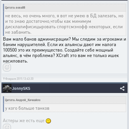
Цитата: вова88
не весь, но очень много, я вот не умею в БД залезать, но
и то знаю достаточно,чтобы как минимум
дисклалифисицыровать спортсмэнофф некоторых, если
не забанить.
Вам мало банов админисрации? Мы следим за игроками и
баним нарушителей. Если их альянсы дают им налога
100500 это их преимущество. Создайте себе мощный
альянс, в чём проблема? XCraft это вам не только ишек
насиловать.
9 Февраля 2015 13:43:20
JonnySKS
Цитата: Андрей_Кичкайло
у кого больше танков
Астеры же есть еще