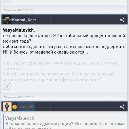
9 Февраля 2015 13:47:37
Konrad_Kerz
VasyaMalevich
,
не проще сделать как в 2014 стабильный процент в любой
момент года?
либо можно сделать что раз в 3 месяца можно поддержать
ИГ и бонусы от медалей складываются...
З.Ы. рад что Вас логике учили женщины, а арифметике
симиты...
З.Ы.Ы. как такой парадоксальный человекообразный
организм может нормально функционировать?!
9 Февраля 2015 13:49:28
вова88
🌼
VasyaMalevich
Вам мало банов админисрации? Мы следим за игроками
и баним нарушителей.