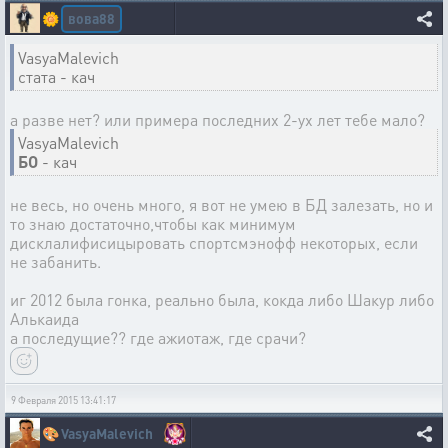
вова88
🌼
VasyaMalevich
стата - кач
а разве нет? или примера последних 2-ух лет тебе мало?
VasyaMalevich
БО
- кач
не весь, но очень много, я вот не умею в БД залезать, но и
то знаю достаточно,чтобы как минимум
дисклалифисицыровать спортсмэнофф некоторых, если
не забанить.
иг 2012 была гонка, реально была, кокда либо Шакур либо
Алькаида
а последущие?? где ажиотаж, где срачи?
9 Февраля 2015 13:41:17
🎨
VasyaMalevich