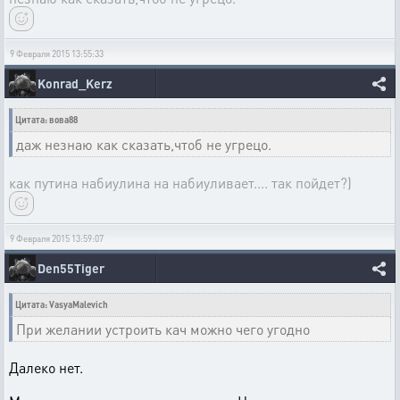
9 Февраля 2015 13:55:33
Konrad_Kerz
Цитата: вова88
даж незнаю как сказать,чтоб не угрецо.
как путина набиулина на набиуливает.... так пойдет?)
9 Февраля 2015 13:59:07
Den55Tiger
Цитата: VasyaMalevich
При желании устроить кач можно чего угодно
Далеко нет.