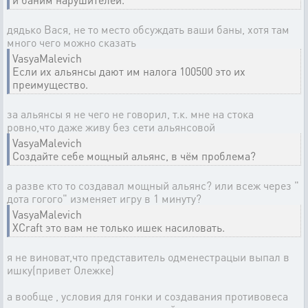
дядько Вася, не то место обсуждать ваши баны, хотя там
много чего можно сказать
VasyaMalevich
Если их альянсы дают им налога 100500 это их
преимущество.
за альянсы я не чего не говорил, т.к. мне на стока
ровно,что даже живу без сети альянсовой
VasyaMalevich
Создайте себе мощный альянс, в чём проблема?
а разве кто то создавал мощный альянс? или всеж через "
дота гогого" изменяет игру в 1 минуту?
VasyaMalevich
XCraft это вам не только ишек насиловать.
я не виноват,что представитель одменестрацыи выпал в
ишку(привет Олежке)
а вообще , условия для гонки и создавания противовеса