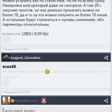
Можно устроить кач по статистике. Но не по всему сразу.
Наверняка мой критерий даже не смотрели. А там 20 с
лишним пунктов, из них реально прокачать можно не
более 10, да и то за это можно получить не более 10 очков.
А остальные будут стремиться к нулевы значениям, ибо
параметры относительны.
kriterii.rar
(2853 | 8.09 Kb)
9 Февраля 2015 14:00:37
Андрей_Кичкайло
вова88
,
ну попробовать стоило
. может лось какой сдохнет таки
в челябе
9 Февраля 2015 14:01:03
🎨
VasyaMalevich
Цитата: Андрей_Кичкайло