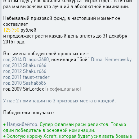
В этом году у нас юбилей конкурса "игрок года". В пятый
раз мы выясняем кто лучший в абсолютной номинации.
Небывалый призовой фонд, в настоящий момент он
составляет
125 750
рублей
и продолжает расти каждый день вплоть до 31 декабря
2015 года.
Вот имена победителей прошлых лет:
год 2014
Dragos3680
, номинация "бой"
Dima_Kemerovsky
год 2013
Shakur666
год 2012
Shakur666
год 2011
faust-trader
год 2010
Sasha8586
год 2009 SirLordex
(неофициально)
У нас 2 номинации по 3 призовых места в каждой
.
Победители получают:
+
Наджибэйтор
. Супер флагман расы реликтов. Только
один победитель в основной номинации.
+ Золотую корону Xcraft, которая будет усиливать боевые