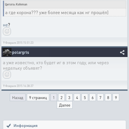
Цитата: Kofeman
а где корона??? уже более месяца как нг прошёл)
не
?
9 Февраля 2015 15:51:23
polargris
а уже известно, кто будет иг в этом году, или через
недельку объявят?
9 Февраля 2015 16:38:37
Назад
9 страниц
1
2
3
4
5
6
7
8
9
Далее
Информация