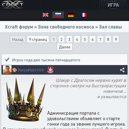
ИГРА
Xcraft форум
»
Зона свободного космоса
»
Зал славы
Назад
9 страниц
1
2
3
4
5
6
7
8
9
Далее
Игрок года две тысячи пятнадцатого
🎨
VasyaMalevich
Шакур с Драгосом нервно курят в
сторонке смотря на быстрорастущих
новичков...
и ухмыляются
Админисрация портала с
удовольствием объявляет о старте
гонки года за звание лучшего игрока.