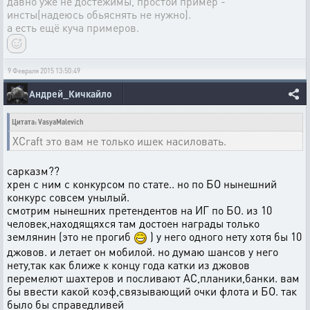
давно уже не достежимы, простой пример -
инсты(надеюсь обьяснять не нужно).
а есть ещё куча примеров.
9 Февраля 2015 13:50:49
Андрей_Кичкайло
Цитата: VasyaMalevich
XCraft это вам не только ишек насиловать.
сарказм??
хрен с ним с конкурсом по стате.. но по БО нынешний
конкурс совсем унылый.
смотрим нынешних претендентов на ИГ по БО. из 10
человек,находящяхся там достоен награды только
землянин (это не прогиб
) у него одного нету хотя бы 10
джовов. и летает он мобилой. но думаю шансов у него
нету,так как ближе к концу года катки из джовов
перемелют шахтеров и посливают АС,планики,банки. вам
бы ввести какой коэф,связывающий очки флота и БО. так
было бы справедливей