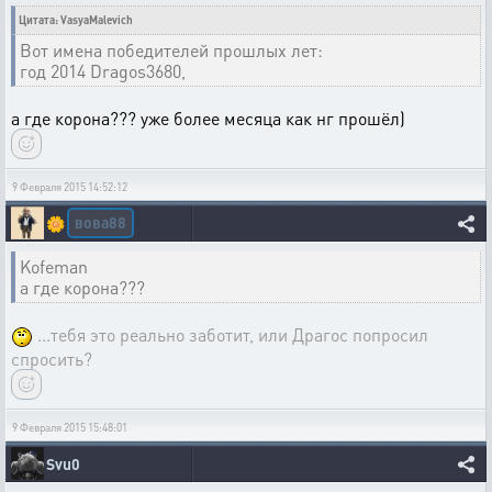
Цитата: VasyaMalevich
Вот имена победителей прошлых лет:
год 2014 Dragos3680,
а где корона??? уже более месяца как нг прошёл)
9 Февраля 2015 14:52:12
вова88
🌼
Kofeman
а где корона???
...тебя это реально заботит, или Драгос попросил
спросить?
9 Февраля 2015 15:48:01
Svu0