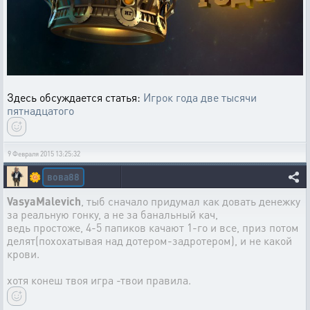
Здесь обсуждается статья:
Игрок года две тысячи
пятнадцатого
9 Февраля 2015 13:25:32
вова88
🌼
VasyaMalevich
, тыб сначало придумал как довать денежку
за реальную гонку, а не за банальный кач,
ведь простоже, 4-5 папиков качают 1-го и все, приз потом
делят(похохатывая над дотером-задротером), и не какой
крови.
хотя конеш твоя игра -твои правила.