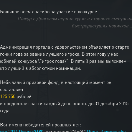
Большое всем спасибо за участие в конкурсе.
Шакур с Драгосом нервно курят в сторонке смотря на
быстрорастущих новичков...
Админисрация портала с удовольствием объявляет о старте
гонки года за звание лучшего игрока. В этом году у нас
юбилей конкурса \"игрок года\". В пятый раз мы выясняем
кто лучший в абсолютной номинации.
Небывалый призовой фонд, в настоящий момент он
составляет
125 750
рублей
и продолжает расти каждый день вплоть до 31 декабря 2015
года.
Вот имена победителей прошлых лет:
год 2014
Dragos3680
, номинация \"бой\"
Dima_Kemerovsky