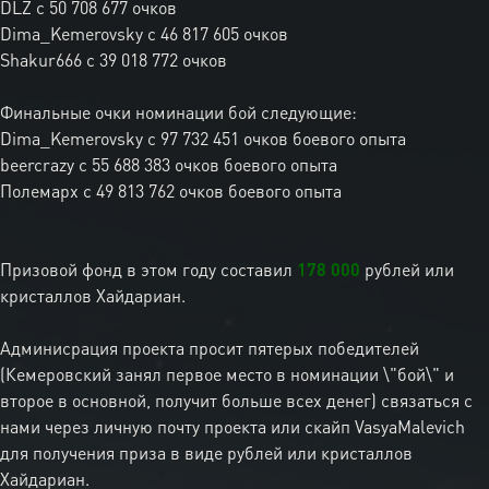
DLZ с 50 708 677 очков
Dima_Kemerovsky с 46 817 605 очков
Shakur666 с 39 018 772 очков
Финальные очки номинации бой следующие:
Dima_Kemerovsky с 97 732 451 очков боевого опыта
beercrazy с 55 688 383 очков боевого опыта
Полемарх с 49 813 762 очков боевого опыта
Призовой фонд в этом году составил
178 000
рублей или
кристаллов Хайдариан.
Админисрация проекта просит пятерых победителей
(Кемеровский занял первое место в номинации \"бой\" и
второе в основной, получит больше всех денег) связаться с
нами через личную почту проекта или скайп VasyaMalevich
для получения приза в виде рублей или кристаллов
Хайдариан.