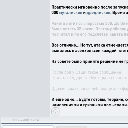
Практически мгновенно после запуска,
000
муталисков
и
дредлисков
. Время 
Ракета летит со скоростью 300. До Ове
была лететь 35 часов. Поэтому оборон
посчитал и по его подсчетам ракета лет
Все отлично... Но тут, атака отменяет
вылилось в асенхольсен каждой плети,
На совете было принято решение не гр
После боя у Саши такое сообщение:
При атаке ядерного бункера на планете
Однако, сразу после публикации на фо
И еще одно... Будте готовы, терране,
намерениями и грязными помыслами.
13 Июля 2010 13:27:44