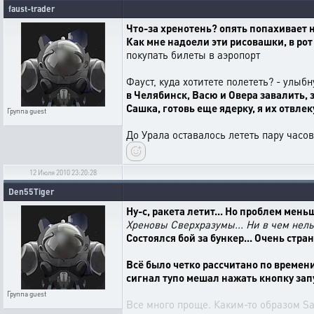
faust-trader
Что-за хренотень? опять попахивает 
Как мне надоели эти рисовашки, в ро
покупать билеты в аэропорт
Фауст, куда хотитете полететь? - улыб
в Челябинск, Васю и Овера завалить, 
Сашка, готовь еще ядерку, я их отвлек
Группа
guest
До Урала оставалось лететь пару часо
12 Июля 2010 23:20:28
Den55Tiger
Ну-с, ракета летит... Но проблем мень
Хреновы Сверхразумы... Ни в чем нель
Состоялся бой за бункер... Очень стра
Всё было четко рассчитано по времен
сигнал тупо мешал нажать кнопку запу
Группа
guest
Все много проще. Каким-то образом Sa