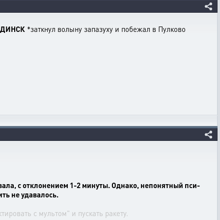
ЛЯДИНСК
*заткнул волыну запазуху и побежал в Пулково
вала, с отклонением 1-2 минуты. Однако, непонятный пси-
ить не удавалось.
ировать с мультом" и пускать ракету.