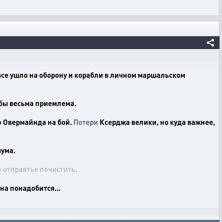
 все ушло на оборону и корабли в личном маршальском
мбы весьма приемлема.
ю Овермайнда на бой.
Потери
Ксерджа велики, но куда важнее,
зума.
 отправтье почистить.
она понадобится...