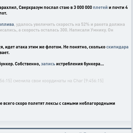
арахлил, Сверхразум послал стаю в 3 000 000
плетей
и почти 4
лот.
оплива
, удалось увеличить скорость на 52% и ракета должна
исались, а скорость осталась 300. Написали Умнику. Он
ся, идет атака этим же флотом. Не понятно, сколько
скипидара
вает.
бункер. Собственно,
запись
истребления бункера...
56:15] сменила свои координаты на Char [9:456:15]
е всего скоро полетят лексы с самыми неблагородными