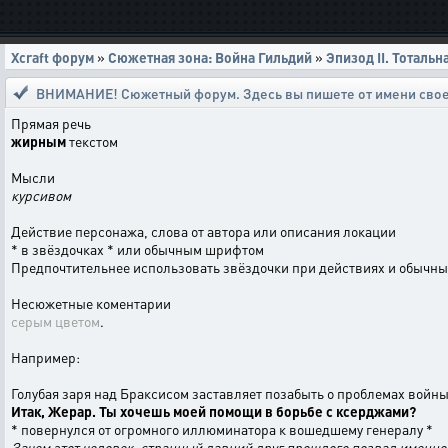
Xcraft форум
»
Сюжетная зона: Война Гильдий
»
Эпизод II. Тотальн
ВНИМАНИЕ! Сюжетный форум. Здесь вы пишете от имени свое
Прямая речь
жирным
текстом
Мысли
курсивом
Действие персонажа, слова от автора или описания локации
* в звёздочках * или обычным шрифтом
Предпочтительнее использовать звёздочки при действиях и обычн
Несюжетные коментарии
серым цветом
.
Например:
Голубая заря над Браксисом заставляет позабыть о проблемах войн
Итак, Жерар. Ты хочешь моей помощи в борьбе с ксерджами?
* повернулся от огромного иллюминатора к вошедшему генералу *
Зачем этот человек, странный давний друг прошлого позвал именно