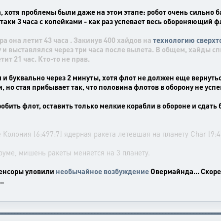
 хотя проблемы были даже на этом этапе: робот очень сильно б
атаки 3 часа с копейками - как раз успевает весь обороняющий ф
ра она летит 43 часа . Закинув 400 хайдов на
технологию сверхт
у и выставлялся через три часа после вылета. В общем, хайды сп
ит 21 час. Кто-то не прав.
ся и буквально через 2 минуты, хотя флот не должен еще вернуть
 но стая прибывает так, что половина флотов в оборону не успе
обить флот, оставить только мелкие корабли в обороне и сдать 
 Колония [6:497:7] ядерная ракета летевшая на планету Char [9:4
руме, мишень ракеты меняется на 3 планету.
 сенсоры уловили
необычайное возбуждение
Овермайнда... Скоре
..