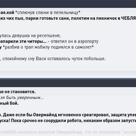
нае.кой
*сплюнув слюни в пепельницу*
т их чих пых, парни готовьте сани, полетим на пикничок в ЧЕБ
нулась девушка на ресепшене,
запарили эти читеры...
- ответил он в аэропорту
у
*разбив о трап мобилу поднялся в самолет*
в, спокойному сну Васи оставалось чуток побольше.
ше не становится.
зя быть уверенным...
нный бой.
и. Даже если бы Овермайнд мгновенно среагировал, защита упе
ска! Пока срочно не соорудили робота, никаким образом запуст
sha8586 оказался мультом Овермайнда, что не позволило "контакт