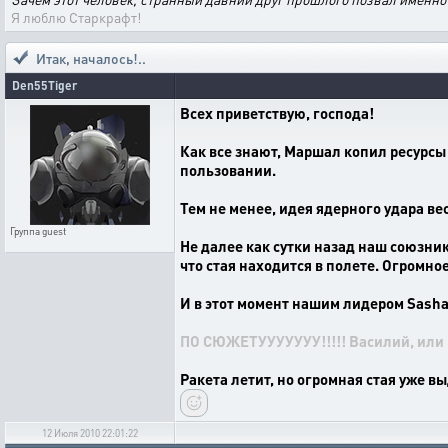
Я люблю Старкрафт!
Итак, началось!..
Den55Tiger
Всех приветствую, господа!
Как все знают, Маршал копил ресурсы 
пользовании.
Тем не менее, идея ядерного удара в
Группа
guest
Не далее как сутки назад наш союзни
что стая находится в полете. Огромно
И в этот момент нашим лидером Sasha
ПО СЮЖЕТУУУУУУУ!!!!! Василий, или 
Ракета летит, но огромная стая уже вы
12 Июля 2010 22:01:22