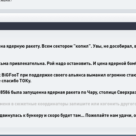
на ядерную ракету. Всем сектором "копил". Увы, не дособирал,
есьма привлекательна. Рой надо остановить. И цена ядерной бо
к BiGFooT при поддержке своего альянса выманил огромню ста
е спасибо ТОКу.
8586 была запущенна ядерная ракета по Чару, столице Сверхра
меня в сюжетные координаторы запишите или когонить другого
двинулась к бункеру и скоро будет там... Пожелайте нам удачи, 