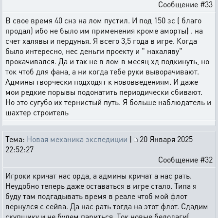
Сообщение #33
В свое время 40 снз на лом пустил. И под 150 зс ( благо
продал) ибо не было им применения кроме аморты) . на
счет халявы и пердунья. Я всего 3,5 года в игре. Когда
было интересно, нес деньги проекту и " нахаляву"
прокачивался. Да и так не в лом в месяц хд подкинуть, но
ток чтоб для фана, а ни когда тебе руки выворачивают.
Админы творчески подходят к нововведениям. И даже
мои редкие порывы подонатить периодически сбивают.
Но это сугубо их тернистый путь. Я больше наблюдатель и
шахтер строитель
Тема:
Новая механика экспедиции
|
20 Января 2025
22:52:27
Сообщение #32
Игроки кричат нас орда, а админы кричат а нас рать.
Неудобно теперь даже оставаться в игре стало. Типа я
буду там подгадывать время в реале чтоб мой флот
вернулся с сейва. Да нас рать тогда на этот флот. Сдадим
скупщику и не будем париться. Ток новые бедолаги(