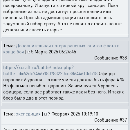
посерьезному. И запустится новый круг сансары. Пока
избранные из нас не достигнут просветвления или
нирваны. Просьба администрации вы вводите весь
задуманный набор сразу. А то не понятно строить новые
дендры или сносить старые.
Тема:
Дополнительная потеря раненых юнитов флота в
конце боя
|
5 Марта 2025 06:24:45
Сообщение #38
https://xcraft.ru/battle/index.php?
battle_id=62dc74669f80783220cc88644610cb18
Офицер
параноик 6 уровня. По идее у меня должна быть фора 4 %.
Но флагман погиб от царапин. За чем нужен 6 уровень
офицера, если все работает также как и без него. И таких
боев было два в этот период
Тема:
экспедиция
|
7 Февраля 2025 10:19:10
Сообщение #37
Ага, судя по вопросу человек туда отправит флот на