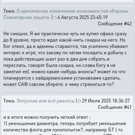
Тема:
О критических изменениях возможностей обороны.
Планетарная защита.
|
6 Августа 2025 23:45:19
Сообщение #42
Не смешно. Я же практически чуть не купил офика сразу
до 8 уровня, просто ждал какой-нить скидки на него. Но
бог отвел, да и админы стараются, так усиленно убивают
интерес к игре, что захожу по чатам посидеть и добычу с
пока действующих шахт раз в два дня собрать и
переслать. говорят была скидка, но слава богу я не
заметил ее). можно какие-нибудь анонсы? может по что
планируется с хайдарианскими установками сделать.
может САФ совсем уберете. к чему стремиться-то?
Тема:
Энтропия или всё ужалось
|
29 Июля 2025 18:36:37
Сообщение #41
и в итоге можно получить четкий ответ :
1) уменьшение диаметра, теперь потребует уменьшения
количества флота для лунопопыток?, например БТ ( то