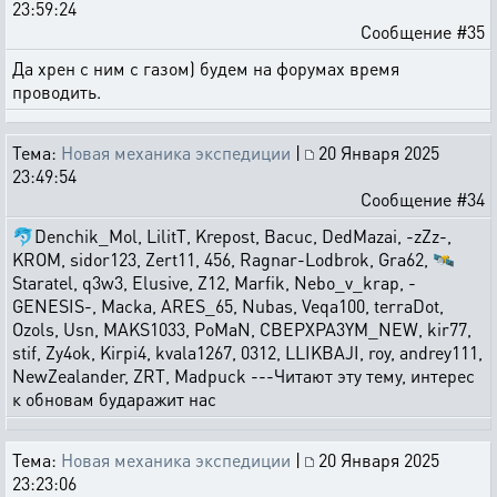
23:59:24
Сообщение #35
Да хрен с ним с газом) будем на форумах время
проводить.
Тема:
Новая механика экспедиции
|
20 Января 2025
23:49:54
Сообщение #34
🐬Denchik_Mol, LilitT, Krepost, Bacuc, DedMazai, -zZz-,
KROM, sidor123, Zert11, 456, Ragnar-Lodbrok, Gra62, 🛰️
Staratel, q3w3, Elusive, Z12, Marfik, Nebo_v_krap, -
GENESIS-, Macka, ARES_65, Nubas, Veqa100, terraDot,
Ozols, Usn, MAKS1033, PoMaN, CBEPXPA3YM_NEW, kir77,
stif, Zy4ok, Kirpi4, kvala1267, 0312, LLIKBAJI, roy, andrey111,
NewZealander, ZRT, Madpuck ---Читают эту тему, интерес
к обновам бударажит нас
Тема:
Новая механика экспедиции
|
20 Января 2025
23:23:06