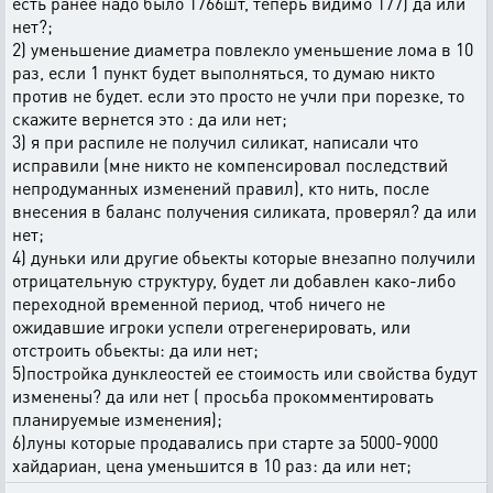
есть ранее надо было 1766шт, теперь видимо 177) да или
нет?;
2) уменьшение диаметра повлекло уменьшение лома в 10
раз, если 1 пункт будет выполняться, то думаю никто
против не будет. если это просто не учли при порезке, то
скажите вернется это : да или нет;
3) я при распиле не получил силикат, написали что
исправили (мне никто не компенсировал последствий
непродуманных изменений правил), кто нить, после
внесения в баланс получения силиката, проверял? да или
нет;
4) дуньки или другие обьекты которые внезапно получили
отрицательную структуру, будет ли добавлен како-либо
переходной временной период, чтоб ничего не
ожидавшие игроки успели отрегенерировать, или
отстроить обьекты: да или нет;
5)постройка дунклеостей ее стоимость или свойства будут
изменены? да или нет ( просьба прокомментировать
планируемые изменения);
6)луны которые продавались при старте за 5000-9000
хайдариан, цена уменьшится в 10 раз: да или нет;