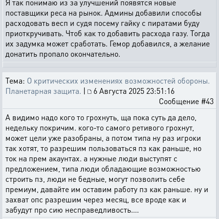
Я так понимаю из за улучшений появятся новые
поставщики реса на рынок. Админы добавили способы
расходовать весп и судя посему гайку с пиратами буду
приоткручивать. Чтоб как то добавить расхода газу. Тогда
их задумка может сработать. Гемор добавился, а желание
донатить пропало окончательно.
Тема:
О критических изменениях возможностей обороны.
Планетарная защита.
|
6 Августа 2025 23:51:16
Сообщение #43
А видимо надо кого то грохнуть, ща пока суть да дело,
недельку покричим. кого-то самого ретивого грохнут,
может цели уже разобраны, а потом типа ну раз игроки
так хотят, то разрешим пользоваться пз как раньше, но
ток на прем акаунтах. а нужные люди выступят с
предложением, типа люди обладающие возможностью
строить пз, люди не бедные, могут позволить себе
премиум, давайте им оставим работу пз как раньше. ну и
захват опс разрешим через месяц, все вроде как и
забудут про сию несправедливость....