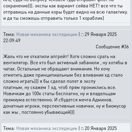
сохранение))). экспы как вариант сейва НЕТ! все что ты
отправишь на данные коры будет видно на всю галактику.
и да ты сможешь отправить только 1 кораблик)
Тема:
Новая механика экспедиции
|
29 Января 2025
22:09:49
Сообщение #36
Жаль что не откатили апгрейт! Хотя сложно срать на
вентилятор. Все кто был активный забанили , ну хотябы в
чатах. Остальные не обращают внимания. Но хочу
отметить даже принципиальным без вливания хд стало
сложно играть))) я бы сделал полет в экспу
платным, ну скажем 1 хд, чтоб прям прониклись все.
Новичкам до 100к статы бесплатно, ну и владельцам
премиума естественно. И сбудется мечта Админов,
донатные игроки, перспективные новички, ну и биомусор
как мы , постоянно убывающий)))
Тема:
Новая механика экспедиции
|
20 Января 2025