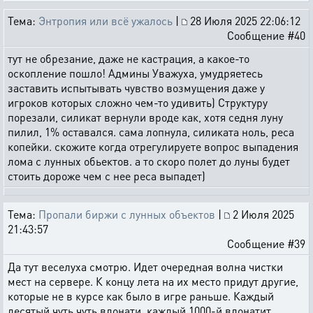
Тема:
Энтропия или всё ужалось
|
28 Июля 2025 22:06:12
Сообщение #40
тут не обрезание, даже не кастрация, а какое-то
оскопление пошло! Админы Уважуха, умудряетесь
заставить испытывать чувство возмущения даже у
игроков которых сложно чем-то удивить) Структуру
порезали, силикат вернули вроде как, хотя седня луну
пилил, 1% оставался. сама лопнула, силиката ноль, реса
копейки. скожите когда отрегулируете вопрос выпадения
лома с лунных обьектов. а то скоро полет до луны будет
стоить дороже чем с нее реса выпадет)
Тема:
Пропали биржи с лунных объектов
|
2 Июля 2025
21:43:57
Сообщение #39
Да тут веселуха смотрю. Идет очередная волна чистки
мест на сервере. К концу лета на их место придут другие,
которые не в курсе как было в игре раньше. Каждый
десятый чуть чуть вдонати, каждый 1000-й вдонатит