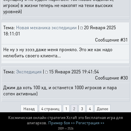
игроки) в жизни теперь не накопят на техи высоких
уровней)
Тема:
Новая механика экспедиции
|
20 Января 2025
18:11:01
Сообщение #31
Не ну э ну ээээ,даже меня проняло. Это же как надо
нелюбить своего клиента...
Тема:
Экспедиция
|
15 Января 2025 19:41:54
Сообщение #30
Джим да хоть 100 хд, и останется 1000 игроков и пара
сотен активных)
Назад
4 страниц
1
2
3
4
Далее
Космическая онлайн стратегия Xcraft это бесплатная игра для
алигархов.
Пример боя >>
Регистрация >>
2009 — 2526