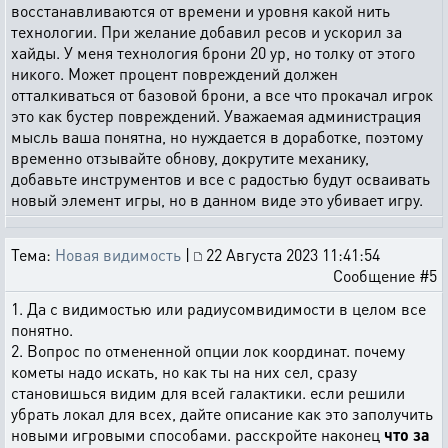
восстанавливаются от времени и уровня какой нить
технологии. При желание добавил ресов и ускорил за
хайды. У меня технология брони 20 ур, но толку от этого
никого. Может процент повреждений должен
отталкиваться от базовой брони, а все что прокачал игрок
это как бустер повреждений. Уважаемая администрация
мысль ваша понятна, но нуждается в доработке, поэтому
временно отзывайте обнову, докрутите механику,
добавьте инструментов и все с радостью будут осваивать
новый элемент игры, но в данном виде это убивает игру.
Тема:
Новая видимость
|
22 Августа 2023 11:41:54
Сообщение #5
1. Да с видимостью или радиусомвидимости в целом все
понятно.
2. Вопрос по отмененной опции лок координат. почему
кометы надо искать, но как ты на них сел, сразу
становишься видим для всей галактики. если решили
убрать локал для всех, дайте описание как это заполучить
новыми игровыми способами. расскройте наконец
что за