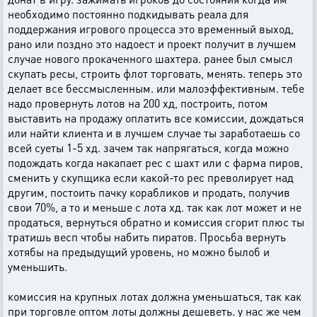
необходимо постоянно подкидывать реала для
поддержания игрового процесса это временный выход,
рано или поздно это надоест и проект получит в лучшем
случае нового прокаченного шахтера. ранее был смысл
скупать ресы, строить флот торговать, менять. теперь это
делает все бессмысленным. или малоэффективным. тебе
надо провернуть лотов на 200 хд, построить, потом
выставить на продажу оплатить все комиссии, дождаться
или найти клиента и в лучшем случае ты заработаешь со
всей суеты 1-5 хд. зачем так напрягаться, когда можно
подождать когда накапает рес с шахт или с фарма пиров,
сменить у скупщика если какой-то рес преволирует над
другим, постоить пачку корабликов и продать, получив
свои 70%, а то и меньше с лота хд. так как лот может и не
продаться, вернуться обратно и комиссия сгорит плюс ты
тратишь весп чтобы набить пиратов. Просьба вернуть
хотябы на предыдущий уровень, но можно былоб и
уменьшить.
комиссия на крупных лотах должна уменьшаться, так как
при торговле оптом лоты должны дешеветь. у нас же чем