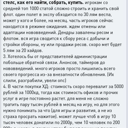
стелс, как его найти, собрать, купить.
игрокам со
средней топ 1000 статой сложно строить и хранить свой
флот. один полет в экспу обходится по 30 лям веспа,
может у кого и более, на месяц. часть игроков сейчас
находится в режиме ожидания. ждем отмены или
адаптации нововведений. Дендры завалены ресом и
флотом. вся игра сводится к сбору реса с добычи и
стройки обороны, ну или продажи ресов. скоро мет будет
5 лям за 20 хайдов.
3. Хотелось бы от представителей администрации
побольше обратной связи. Анонсов, таймеров до
нововведений. много игроков просто лишились всего
своего прогресса из-за внезапности обновления. (Их
слили, разграбили, увели опс)
4. В части покупки ХД: стоимость скоро перевалит за 5000
рублей за 1000хд, тогда как стоимость офиков и прочих
услуг в игре постоянно растет. для меня не сложно
тратить пару тысяч рублей в месяц на игру, но для этого
нужно понимать за что (для игры и развития, а не из
страха просрать нажитое). может лучше чтоб в игру 10
тысяч человек донатили по 2000р, чем 10 человек по 200