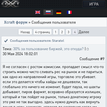
ИГРА
Xcraft форум
» Сообщения пользователя
Далее
Назад
4 страниц
1
2
3
4
Сообщения пользователя: Staratel
Тема:
30% за пользование биржей, это откуда?
|
30 Мая 2024 18:02:01
Сообщение #9
Я не согласен с ростом комиссии. пропадает смысл что-то
строить можно чисто сливать рес на рынок и не париться.
как одно из направлений игры, торговлю это убивает.
если это делается чтобы хайды не дешевели, так
глобально это ничего не изменит. будет пауза, но шахты
добывают, пиров фармят, всеравно образуется излишек,
который и так пойдет на рынок, только донатному игроку
это уже не так выгодно. здесь нужно думать как вернуть
донат в игру. зажимать игроков до состояния когда им