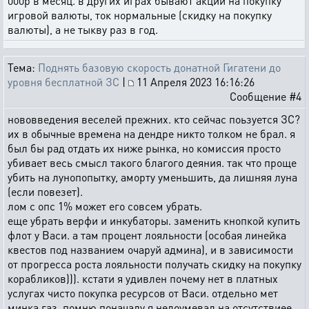
000р в месяц. в других играх бывают акции на покупку
игровой валюты, ток нормальные (скидку на покупку
валюты), а не тыкву раз в год.
Тема:
Поднять базовую скорость донатной Гигатени до
уровня бесплатной ЗС
|
11 Апреля 2023 16:16:26
Сообщение #4
нововведения веселей прежних. кто сейчас поьзуется ЗС?
их в обычные времена на дендре никто толком не брал. я
был бы рад отдать их ниже рынка, но комиссия просто
убивает весь смысл такого благого деяния. так что проще
убить на лунопопытку, аморту уменьшить, да лишняя луна
(если повезет).
лом с опс 1% может его совсем убрать.
еще убрать верфи и инкубаторы. заменить кнопкой купить
флот у Васи. а там процент лояльности (особая линейка
квестов под названием очаруй админа), и в зависимости
от прогресса роста лояльности получать скидку на покупку
корабликов))). кстати я удивлен почему нет в платных
услугах чисто покупка ресурсов от Васи. отдельно мет
минка газ. помню поначалу я недоумевал на отсутствиее