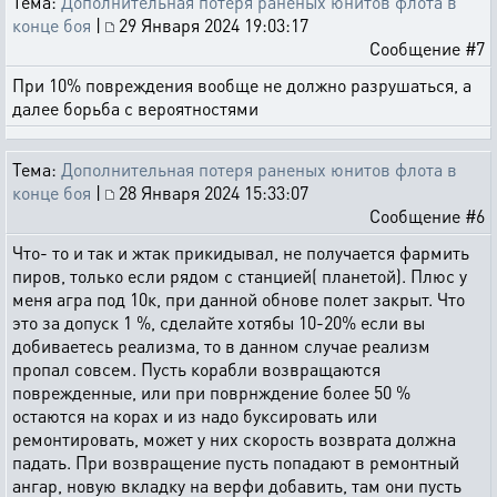
Тема:
Дополнительная потеря раненых юнитов флота в
конце боя
|
29 Января 2024 19:03:17
Сообщение #7
При 10% повреждения вообще не должно разрушаться, а
далее борьба с вероятностями
Тема:
Дополнительная потеря раненых юнитов флота в
конце боя
|
28 Января 2024 15:33:07
Сообщение #6
Что- то и так и жтак прикидывал, не получается фармить
пиров, только если рядом с станцией( планетой). Плюс у
меня агра под 10к, при данной обнове полет закрыт. Что
это за допуск 1 %, сделайте хотябы 10-20% если вы
добиваетесь реализма, то в данном случае реализм
пропал совсем. Пусть корабли возвращаются
поврежденные, или при поврнждение более 50 %
остаются на корах и из надо буксировать или
ремонтировать, может у них скорость возврата должна
падать. При возвращение пусть попадают в ремонтный
ангар, новую вкладку на верфи добавить, там они пусть