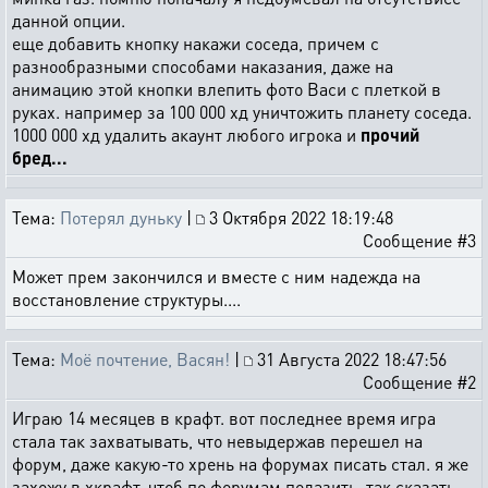
данной опции.
еще добавить кнопку накажи соседа, причем с
разнообразными способами наказания, даже на
анимацию этой кнопки влепить фото Васи с плеткой в
руках. например за 100 000 хд уничтожить планету соседа.
1000 000 хд удалить акаунт любого игрока и
прочий
бред...
Тема:
Потерял дуньку
|
3 Октября 2022 18:19:48
Сообщение #3
Может прем закончился и вместе с ним надежда на
восстановление структуры....
Тема:
Моё почтение, Васян!
|
31 Августа 2022 18:47:56
Сообщение #2
Играю 14 месяцев в крафт. вот последнее время игра
стала так захватывать, что невыдержав перешел на
форум, даже какую-то хрень на форумах писать стал. я же
захожу в хкрафт, чтоб по форумам полазить, так сказать