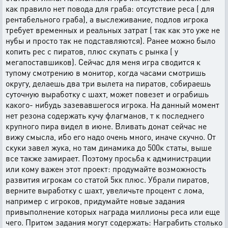
как правило нет повода для граба: отсутствие реса ( для
рентабельного граба), а выслеживание, подлов игрока
требует временных и реальных затрат ( так как это уже не
нубы и просто так не подставляются). Ранее можно было
копить рес с пиратов, плюс скупать с рынка ( у
мегапоставшиков). Сейчас для меня игра сводится к
тупому смотрению в монитор, когда часами смотришь
округу, делаешь два три вылета на пиратов, собираешь
суточную выработку с шахт, может повезет и ограбишь
какого- нибудь зазевавшегося игрока. На данный момент
нет резона содержать кучу флагманов, т к последнего
крупного пира видел в июне. Вливать донат сейчас не
вижу смысла, ибо его надо очень много, иначе скучно. От
скуки завел жука, но там динамика до 500к статы, выше
все также замирает. Поэтому просьба к администрации
или кому важен этот проект: продумайте возможность
развития игрокам со статой 5кк плюс. Убрали пиратов,
верните выработку с шахт, увеличьте процент с лома,
например с игроков, придумайте новые задания
привыполнение которых награда миллионы реса или еще
чего. Притом задания могут содержать: Награбить столько