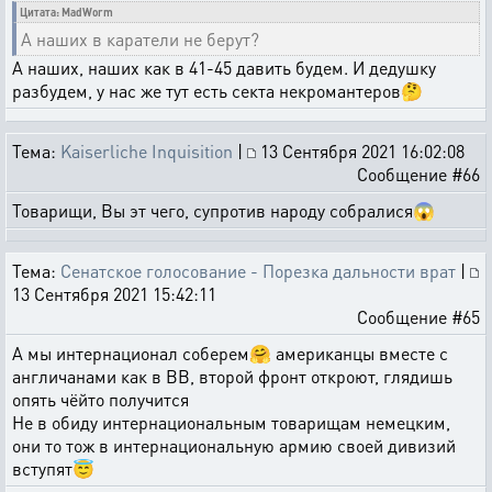
Цитата: MadWorm
А наших в каратели не берут?
А наших, наших как в 41-45 давить будем. И дедушку
разбудем, у нас же тут есть секта некромантеров🤔
Тема:
Kaiserliche Inquisition
|
13 Сентября 2021 16:02:08
Сообщение #66
Товарищи, Вы эт чего, супротив народу собралися😱
Тема:
Сенатское голосование - Порезка дальности врат
|
13 Сентября 2021 15:42:11
Сообщение #65
А мы интернационал соберем🤗 американцы вместе с
англичанами как в ВВ, второй фронт откроют, глядишь
опять чёйто получится
Не в обиду интернациональным товарищам немецким,
они то тож в интернациональную армию своей дивизий
вступят😇