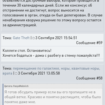
объявляются дострочные выборы, которые проводятся в
течении 30 календарных дней. Если же консенсус об
отстранении не достигнут, вопрос выносится на
голосование в орган, откуда он был делегирован. В случае
ненабирания кворума решение по этому вопросу остается
за администрацией.
Тема:
Gate Theft
|
3 Сентября 2021 15:54:51
Сообщение #59
Коллеги стоп. Остановитесь!
Хочется бодаться - дома с разбегу в стенку пожалуйста!!!
Тема:
перемещение по галактике, норы, квантовые норы,
врата
|
3 Сентября 2021 13:05:58
Сообщение #58
Цитата: VasyaMalevich
Я готов обсудить пример если вы его пропишите не в
общей ветке. Красиво и понятно распищите, чтобы было
понятно даже мне.