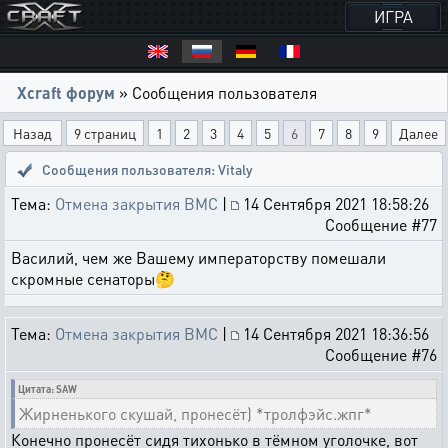
ИГРА
Xcraft форум
» Сообщения пользователя
Назад
9 страниц
1
2
3
4
5
6
7
8
9
Далее
Сообщения пользователя: Vitaly
Тема:
Отмена закрытия ВМС
|
14 Сентября 2021 18:58:26
Сообщение #77
Василий, чем же Вашему императорству помешали
скромные сенаторы🤔
Тема:
Отмена закрытия ВМС
|
14 Сентября 2021 18:36:56
Сообщение #76
Цитата: SAW
Жирненького скушай, пронесёт) *тролфэйс.жпг*
Конечно пронесёт сидя тихонько в тёмном уголочке, вот