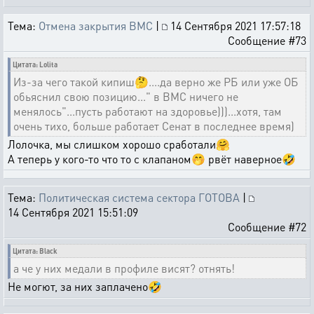
Тема:
Отмена закрытия ВМС
|
14 Сентября 2021 17:57:18
Сообщение #73
Цитата: Lolita
Из-за чего такой кипиш🤔....да верно же РБ или уже ОБ
обьяснил свою позицию..." в ВМС ничего не
менялось"...пусть работают на здоровье)))...хотя, там
очень тихо, больше работает Сенат в последнее время)
Лолочка, мы слишком хорошо сработали🤗
А теперь у кого-то что то с клапаном🤭 рвёт наверное🤣
Тема:
Политическая система сектора ГОТОВА
|
14 Сентября 2021 15:51:09
Сообщение #72
Цитата: Black
а че у них медали в профиле висят? отнять!
Не могют, за них заплачено🤣