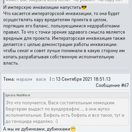
И имперскую инквизиции напустить😎
Что касается императорской инквизиции, то она будет
осуществлять кару вредителям проекта в целом,
портящих его баланс, пользующимися недоработками
правил. То что с точки зрения здравого смысла является
вредным для проекта. Императорская инквизиция также
делается с целью демонстрации работы инквизиции:
чтобы сенат и совет лучше понимали в какую сторону им
копать разрабатывая собственную исполнительную
власть.
Тема:
маразм васи
|
13 Сентября 2021 18:51:13
Сообщение #67
Цитата: MadWorm
Это что получается, Вася состоятельным немецким
бюргерам выдаст по вундервафле..., а они жутко
исполнительные. Бефель есть бефель и все такое, тут и
до геноцида недалеко. :)
А мы их дубинками, дубинками😁