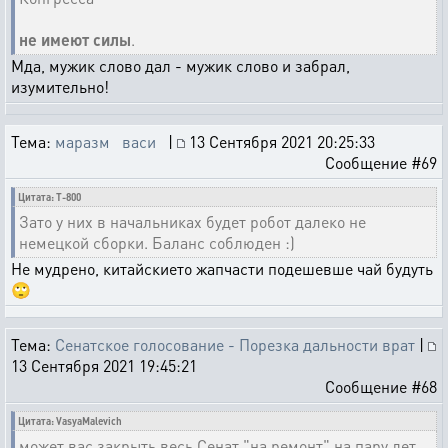
не имеют силы
.
Мда, мужик слово дал - мужик слово и забрал,
изумительно!
Тема:
маразм васи
|
13 Сентября 2021 20:25:33
Сообщение #69
Цитата: T-800
Зато у них в начальниках будет робот далеко не
немецкой сборки. Баланс соблюден :)
Не мудрено, китайскието жапчасти подешевше чай будуть
🙄
Тема:
Сенатское голосование - Порезка дальности врат
|
13 Сентября 2021 19:45:21
Сообщение #68
Цитата: VasyaMalevich
может вас закрыть весь Сенат "на ремонт" на пару лет