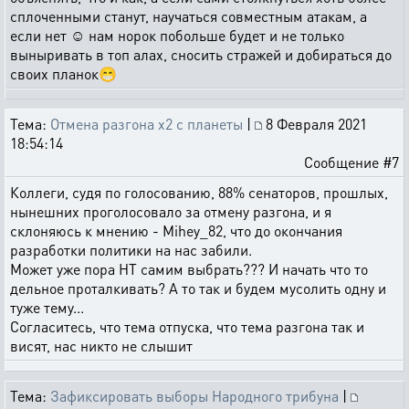
сплоченными станут, научаться совместным атакам, а
если нет ☺️ нам норок побольше будет и не только
выныривать в топ алах, сносить стражей и добираться до
своих планок😁
Тема:
Отмена разгона x2 с планеты
|
8 Февраля 2021
18:54:14
Сообщение #7
Коллеги, судя по голосованию, 88% сенаторов, прошлых,
нынешних проголосовало за отмену разгона, и я
склоняюсь к мнению - Mihey_82, что до окончания
разработки политики на нас забили.
Может уже пора НТ самим выбрать??? И начать что то
дельное проталкивать? А то так и будем мусолить одну и
туже тему...
Согласитесь, что тема отпуска, что тема разгона так и
висят, нас никто не слышит
Тема:
Зафиксировать выборы Народного трибуна
|