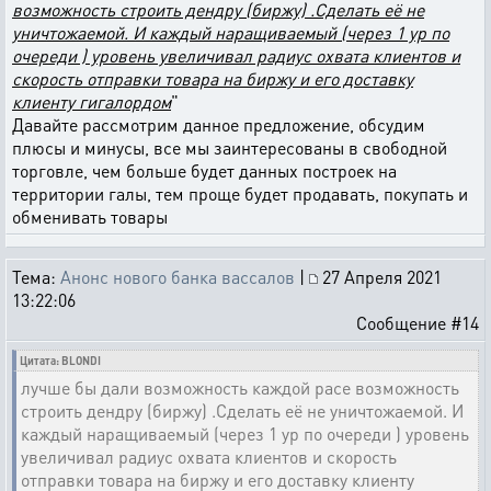
возможность строить дендру (биржу) .Сделать её не
уничтожаемой. И каждый наращиваемый (через 1 ур по
очереди ) уровень увеличивал радиус охвата клиентов и
скорость отправки товара на биржу и его доставку
клиенту гигалордом
"
Давайте рассмотрим данное предложение, обсудим
плюсы и минусы, все мы заинтересованы в свободной
торговле, чем больше будет данных построек на
территории галы, тем проще будет продавать, покупать и
обменивать товары
Тема:
Анонс нового банка вассалов
|
27 Апреля 2021
13:22:06
Сообщение #14
Цитата: BLONDI
лучше бы дали возможность каждой расе возможность
строить дендру (биржу) .Сделать её не уничтожаемой. И
каждый наращиваемый (через 1 ур по очереди ) уровень
увеличивал радиус охвата клиентов и скорость
отправки товара на биржу и его доставку клиенту