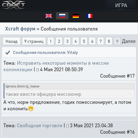
ИГРА
Xcraft форум
» Сообщения пользователя
Далее
Назад
9 страниц
1
2
3
4
5
6
7
8
9
Сообщения пользователя: Vitaly
Тема:
Исправить некоторые моменты в миссии
колонизации
|
4 Мая 2021 08:50:39
Сообщение #17
Цитата: Dmitrijj_Ivanov
также ввести офицера миссионер
А что, норм предложение, годик помессионирует, а потом
и колонить😁
Тема:
Свободная торговля
|
3 Мая 2021 23:04:38
Сообщение #16