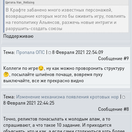
Цитата: Van_Hellsing
В Крафте забанено много известных персонажей,
возвращение которых могло бы оживить игру, повлиять
на геополитику Альянсов, разжечь новые интриги и
разрушить-создать союзы
Поддерживаю
Тема:
Пропала ОПС
|
8 Февраля 2021 22:54:09
Сообщение #9
Коллеги по игре😏, ну как можно проворонить структуру
🤔, посылайте шпиёнов почаще, вовремя пуху
выключайте, все же прекрасно видно
Тема:
Изменение механизма появления кротовых нор
|
8 Февраля 2021 22:44:25
Сообщение #8
Точно, реликтов понасылать к молодым алам, а то
спрашивают, а что такое 10 задание. И приходится
объяснять, что и как, а если сами столкнуться хоть более