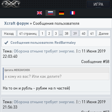
ИГРА
Xcraft форум
» Сообщения пользователя
...
Назад
41 страниц
1
2
3
38
39
40
41
Далее
Сообщения пользователя: RedBarmaley
Тема:
Оборона отныне требует энергию.
|
11 Июня 2019
22:03:40
Сообщение #58
Цитата: MERZAVCHEK
а кому из вас? Или как делите?
На то он и рубль - рубим на n частей)
Тема:
Оборона отныне требует энергию.
|
11 Июня 2019
21:56:33