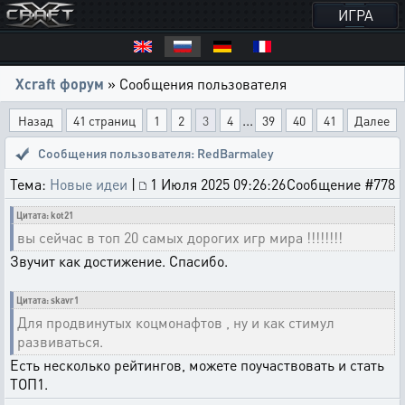
ИГРА
Xcraft форум
» Сообщения пользователя
...
Назад
41 страниц
1
2
3
4
39
40
41
Далее
Сообщения пользователя: RedBarmaley
Тема:
Новые идеи
|
1 Июля 2025 09:26:26
Сообщение #778
Цитата: kot21
вы сейчас в топ 20 самых дорогих игр мира !!!!!!!!
Звучит как достижение. Спасибо.
Цитата: skavr1
Для продвинутых коцмонафтов , ну и как стимул
развиваться.
Есть несколько рейтингов, можете поучаствовать и стать
ТОП1.