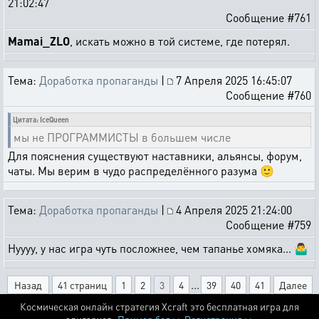
21:02:47
Сообщение #761
Mamai_ZLO
, искать можно в той системе, где потерял.
Тема:
Доработка пропаганды
|
7 Апреля 2025 16:45:07
Сообщение #760
Цитата: IceQueen
мы не ПРОГРАММИСТЫ в большем числе
Для пояснения существуют наставники, альянсы, форум,
чаты. Мы верим в чудо распределённого разума 🙂
Тема:
Доработка пропаганды
|
4 Апреля 2025 21:24:00
Сообщение #759
Нуууу, у нас игра чуть посложнее, чем тапанье хомяка... 🤷‍♂️
...
Назад
41 страниц
1
2
3
4
39
40
41
Далее
Космическая онлайн стратегия Xcraft это бесплатная игра для