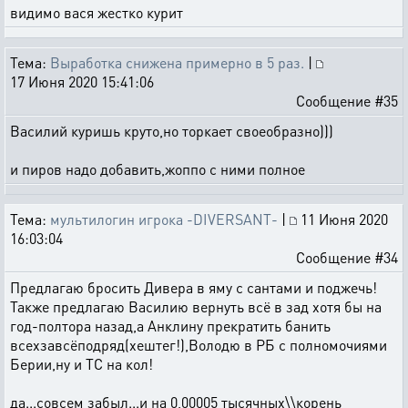
видимо вася жестко курит
Тема:
Выработка снижена примерно в 5 раз.
|
17 Июня 2020 15:41:06
Сообщение #35
Василий куришь круто,но торкает своеобразно)))
и пиров надо добавить,жоппо с ними полное
Тема:
мультилогин игрока -DIVERSANT-
|
11 Июня 2020
16:03:04
Сообщение #34
Предлагаю бросить Дивера в яму с сантами и поджечь!
Также предлагаю Василию вернуть всё в зад хотя бы на
год-полтора назад,а Анклину прекратить банить
всехзавсёподряд(хештег!),Володю в РБ с полномочиями
Берии,ну и ТС на кол!
да...совсем забыл...и на 0,00005 тысячных\\корень