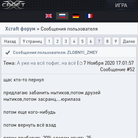
ИГРА
Xcraft форум
» Сообщения пользователя
Назад
9 страниц
1
2
3
4
5
6
7
8
9
Далее
Сообщения пользователя: ZLOBNYI_ZMEY
Тема:
А уже на всё пофиг, на всё
|
7 Ноября 2020 17:01:57
Сообщение #52
щас кто-то пернул
предлагаю забанить нытиков,потом друзей
нытиков,потом засранц....юрилаза
потом еще кого-нибудь
потом вернуть всё взад
потом прибавить 20%,следом отнять 25