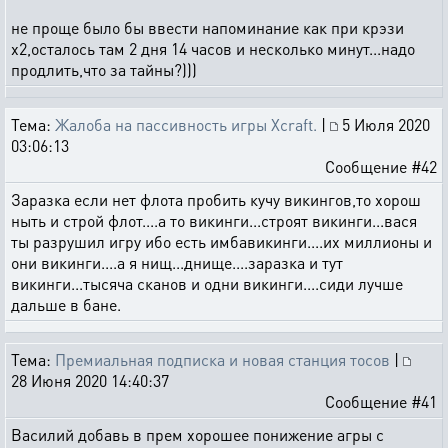
не проще было бы ввести напоминание как при крэзи
х2,осталось там 2 дня 14 часов и несколько минут...надо
продлить,что за тайны?)))
Тема:
Жалоба на пассивность игры Xcraft.
|
5 Июля 2020
03:06:13
Сообщение #42
Заразка если нет флота пробить кучу викингов,то хорош
ныть и строй флот....а то викинги...строят викинги...вася
ты разрушил игру ибо есть имбавикинги....их миллионы и
они викинги....а я нищ...днище....заразка и тут
викинги...тысяча сканов и одни викинги....сиди лучше
дальше в бане.
Тема:
Премиальная подписка и новая станция тосов
|
28 Июня 2020 14:40:37
Сообщение #41
Василий добавь в прем хорошее понижение агры с