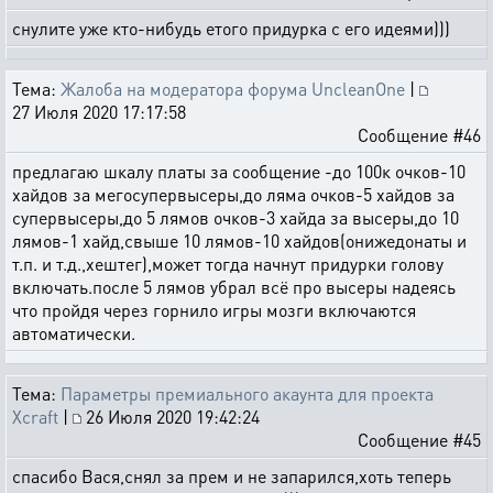
снулите уже кто-нибудь етого придурка с его идеями)))
Тема:
Жалоба на модератора форума UncleanOne
|
27 Июля 2020 17:17:58
Сообщение #46
предлагаю шкалу платы за сообщение -до 100к очков-10
хайдов за мегосупервысеры,до ляма очков-5 хайдов за
супервысеры,до 5 лямов очков-3 хайда за высеры,до 10
лямов-1 хайд,свыше 10 лямов-10 хайдов(онижедонаты и
т.п. и т.д.,хештег),может тогда начнут придурки голову
включать.после 5 лямов убрал всё про высеры надеясь
что пройдя через горнило игры мозги включаются
автоматически.
Тема:
Параметры премиального акаунта для проекта
Xcraft
|
26 Июля 2020 19:42:24
Сообщение #45
спасибо Вася,снял за прем и не запарился,хоть теперь