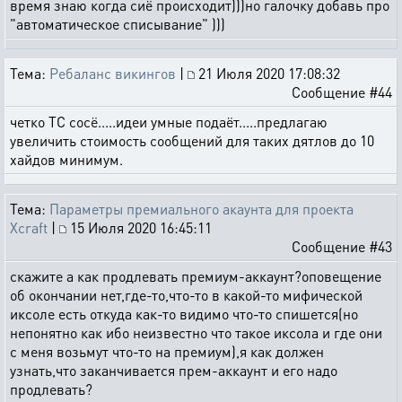
время знаю когда сиё происходит)))но галочку добавь про
"автоматическое списывание" )))
Тема:
Ребаланс викингов
|
21 Июля 2020 17:08:32
Сообщение #44
четко ТС сосё.....идеи умные подаёт.....предлагаю
увеличить стоимость сообщений для таких дятлов до 10
хайдов минимум.
Тема:
Параметры премиального акаунта для проекта
Xcraft
|
15 Июля 2020 16:45:11
Сообщение #43
скажите а как продлевать премиум-аккаунт?оповещение
об окончании нет,где-то,что-то в какой-то мифической
иксоле есть откуда как-то видимо что-то спишется(но
непонятно как ибо неизвестно что такое иксола и где они
с меня возьмут что-то на премиум),я как должен
узнать,что заканчивается прем-аккаунт и его надо
продлевать?