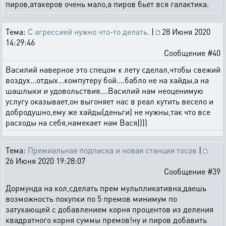
пиров,атакеров очень мало,а пиров бьет вся галактика.
Тема:
С агрессией нужно что-то делать.
|
28 Июня 2020
14:29:46
Сообщение #40
Василий наверное это спецом к лету сделал,чтобы свежий
воздух...отдых...компутеру бой....бабло не на хайды,а на
шашлыки и удовольствия....Василий нам неоценимую
услугу оказывает,он выгоняет нас в реал кутить весело и
добродушно,ему же хайды(деньги) не нужны,так что все
расходы на себя,намекает нам Вася))))
Тема:
Премиальная подписка и новая станция тосов
|
26 Июня 2020 19:28:07
Сообщение #39
Дормунда на кол,сделать прем мульпликативна,даешь
возможность покупки по 5 премов минимум по
затухающей с добавлением корня процентов из деления
квадратного корня суммы премов!ну и пиров добавить