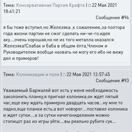
Тема:
Консервативная Партия Крафта
|
22 Мая 2021
18:41:21
Сообщение #94
я бы тоже вступил,но Железяка ,к сожалению,за полтора
года жизни партии не смог сделать ни-че-го.идея
аху....очень хорошая,но не из того металла оказался
Железяка!Слабак и баба в общем ёпта,Членом и
Руководителем вообще назвать не могу его ибо не вижу
дел и примеров!
Тема:
Колонизация и поля
|
22 Мая 2021 12:57:45
Сообщение #93
Уважаемый Бармалей вот есть у меня необходимость
заколонить планку,я пригнал колоника,он ждет пятый
час,еще ему ждать примерно двадцать часов...ну мне то
ладно,еще планки есть,а вот новорег....поставил колоника
и ждет сутки....а за сутки ничегониделания можно
стопицот раз из игры уйти....вы реально рубите сук...