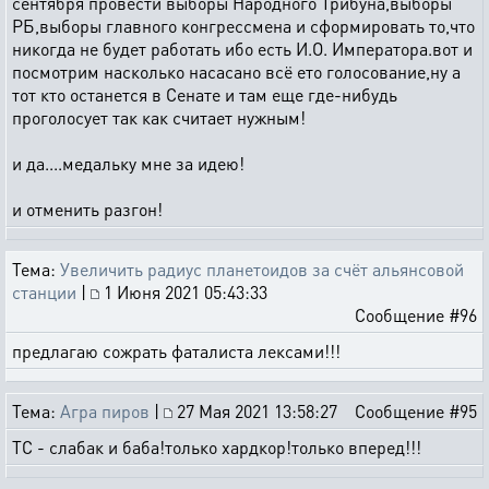
сентября провести выборы Народного Трибуна,выборы
РБ,выборы главного конгрессмена и сформировать то,что
никогда не будет работать ибо есть И.О. Императора.вот и
посмотрим насколько насасано всё ето голосование,ну а
тот кто останется в Сенате и там еще где-нибудь
проголосует так как считает нужным!
и да....медальку мне за идею!
и отменить разгон!
Тема:
Увеличить радиус планетоидов за счёт альянсовой
станции
|
1 Июня 2021 05:43:33
Сообщение #96
предлагаю сожрать фаталиста лексами!!!
Тема:
Агра пиров
|
27 Мая 2021 13:58:27
Сообщение #95
ТС - слабак и баба!только хардкор!только вперед!!!