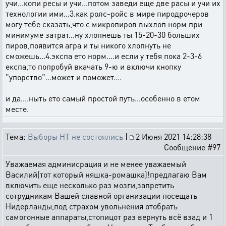
учи...копи ресы и учи...потом заведи еще две расы и учи их
технологии ими...3.как ролс-ройс в мире пиродрочеров
могу тебе сказать,что с микропиров выхлоп норм при
минимуме затрат...ну хлопнешь ты 15-20-30 больших
пиров,появится агра и ты никого хлопнуть не
сможешь...4.экспа ето норм....и если у тебя пока 2-3-6
експа,то попробуй вкачать 9-ю и включи кнопку
"упорство"...может и поможет....
и да....ныть ето самый простой путь...особенно в етом
месте.
Тема:
Выборы НТ не состоялись
|
2 Июня 2021 14:28:38
Сообщение #97
Уважаемая админисрация и не менее уважаемый
Василий(тот который няшка-ромашка)!предлагаю Вам
включить еще несколько раз мозги,запретить
сотрудникам Вашей славной организации посещать
Нидерланды,под страхом увольнения отобрать
самогонные аппараты,стопицот раз вернуть всё взад и 1