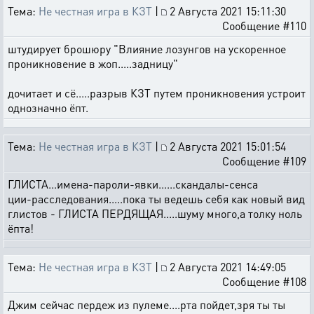
Тема:
Не честная игра в КЗТ
|
2 Августа 2021 15:11:30
Сообщение #110
штудирует брошюру "Влияние лозунгов на ускоренное
проникновение в жоп.....задницу"
дочитает и сё.....разрыв КЗТ путем проникновения устроит
однозначно ёпт.
Тема:
Не честная игра в КЗТ
|
2 Августа 2021 15:01:54
Сообщение #109
ГЛИСТА...имена-пароли-явки......скандалы-сенса
ции-расследования.....пока ты ведешь себя как новый вид
глистов - ГЛИСТА ПЕРДЯЩАЯ.....шуму много,а толку ноль
ёпта!
Тема:
Не честная игра в КЗТ
|
2 Августа 2021 14:49:05
Сообщение #108
Джим сейчас пердеж из пулеме....рта пойдет,зря ты ты