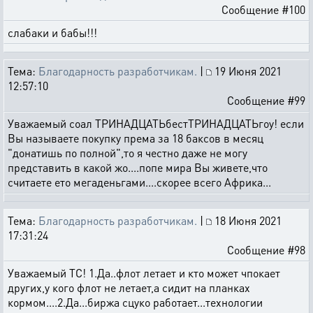
Сообщение #100
слабаки и бабы!!!
Тема:
Благодарность разработчикам.
|
19 Июня 2021
12:57:10
Сообщение #99
Уважаемый соал ТРИНАДЦАТЬбестТРИНАДЦАТЬгоу! если
Вы называете покупку према за 18 баксов в месяц
"донатишь по полной",то я честно даже не могу
представить в какой жо....попе мира Вы живете,что
считаете ето мегаденьгами....скорее всего Африка...
Тема:
Благодарность разработчикам.
|
18 Июня 2021
17:31:24
Сообщение #98
Уважаемый ТС! 1.Да..флот летает и кто может чпокает
других,у кого флот не летает,а сидит на планках
кормом....2.Да...биржа сцуко работает...технологии