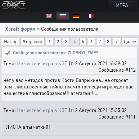
ИГРА
Xcraft форум
» Сообщения пользователя
Назад
9 страниц
1
2
3
4
5
6
7
8
9
Далее
Сообщения пользователя: ZLOBNYI_ZMEY
Тема:
Не честная игра в КЗТ
|
2 Августа 2021 16:39:32
Сообщение #112
нет у вас методов против Кости Сапрыкина...не откроет
вам Глиста военные тайны,так что трепещи игра,ждет вас
нашествие глистообразное!!! эгэгэгэй!!!...
Тема:
Не честная игра в КЗТ
|
2 Августа 2021 15:35:32
Сообщение #111
ГЛИСТА а ты четкий!