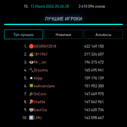
10.
13 Июля 2026 20:26:28
3 410 094 очков
ЛУЧШИЕ ИГРОКИ
Топ лучших
Новички
Альянсы
1.
🛑
GEORGY2018
422 149 150
2.
🏕️
1811961
217 324 657
3.
👁️
Mr_Jor
196 315 472
4.
⛏️
Drjusha
165 695 941
5.
◽
Xepp
159 176 139
6.
🍀
eeAnatolyee
151 953 300
7.
🎓
OvCore
147 469 975
8.
🏓
Vlad54
147 042 961
9.
🐨
bastilia
143 620 734
10.
8️⃣
LMU
143 598 667