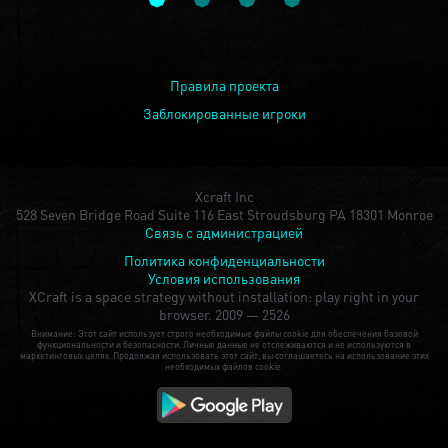
Правила проекта
Заблокированные игроки
Xcraft Inc
528 Seven Bridge Road Suite 116 East Stroudsburg PA 18301 Monroe
Связь с администрацией
Политика конфиденциальности
Условия использования
XCraft is a space strategy without installation: play right in your
browser.
2009 — 2526
Внимание: Этот сайт использует строго необходимые файлы cookie для обеспечения базовой
функциональности и безопасности. Личные данные не отслеживаются и не используются в
маркетинговых целях. Продолжая использовать этот сайт, вы соглашаетесь на использование этих
необходимых файлов cookie.