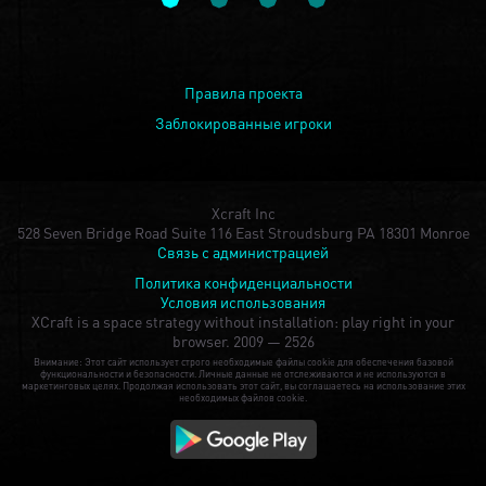
Правила проекта
Заблокированные игроки
Xcraft Inc
528 Seven Bridge Road Suite 116 East Stroudsburg PA 18301 Monroe
Связь с администрацией
Политика конфиденциальности
Условия использования
XCraft is a space strategy without installation: play right in your
browser.
2009 — 2526
Внимание: Этот сайт использует строго необходимые файлы cookie для обеспечения базовой
функциональности и безопасности. Личные данные не отслеживаются и не используются в
маркетинговых целях. Продолжая использовать этот сайт, вы соглашаетесь на использование этих
необходимых файлов cookie.