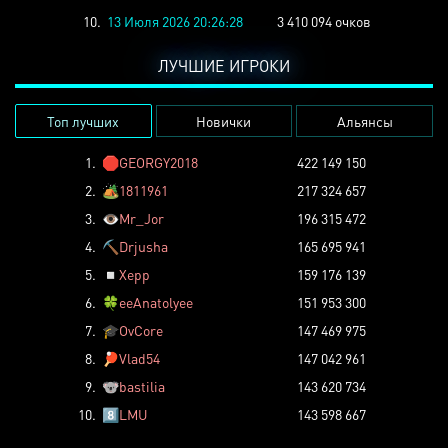
10.
13 Июля 2026 20:26:28
3 410 094 очков
ЛУЧШИЕ ИГРОКИ
Топ лучших
Новички
Альянсы
1.
🛑
GEORGY2018
422 149 150
2.
🏕️
1811961
217 324 657
3.
👁️
Mr_Jor
196 315 472
4.
⛏️
Drjusha
165 695 941
5.
◽
Xepp
159 176 139
6.
🍀
eeAnatolyee
151 953 300
7.
🎓
OvCore
147 469 975
8.
🏓
Vlad54
147 042 961
9.
🐨
bastilia
143 620 734
10.
8️⃣
LMU
143 598 667