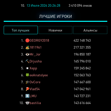
10.
13 Июля 2026 20:26:28
3 410 094 очков
ЛУЧШИЕ ИГРОКИ
Топ лучших
Новички
Альянсы
1.
🛑
GEORGY2018
422 148 743
2.
🏕️
1811961
217 321 355
3.
👁️
Mr_Jor
196 850 187
4.
⛏️
Drjusha
165 796 010
5.
◽
Xepp
159 245 842
6.
🍀
eeAnatolyee
152 063 763
7.
🎓
OvCore
147 667 600
8.
🏓
Vlad54
147 042 961
9.
8️⃣
LMU
143 727 231
10.
🐨
bastilia
143 616 664