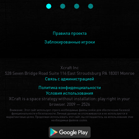
Правила проекта
Заблокированные игроки
Xcraft Inc
528 Seven Bridge Road Suite 116 East Stroudsburg PA 18301 Monroe
Связь с администрацией
Политика конфиденциальности
Условия использования
XCraft is a space strategy without installation: play right in your
browser.
2009 — 2526
Внимание: Этот сайт использует строго необходимые файлы cookie для обеспечения базовой
функциональности и безопасности. Личные данные не отслеживаются и не используются в
маркетинговых целях. Продолжая использовать этот сайт, вы соглашаетесь на использование этих
необходимых файлов cookie.