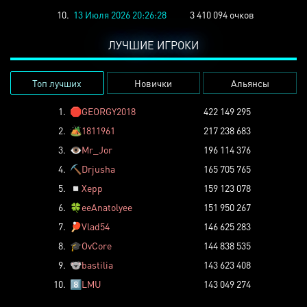
10.
13 Июля 2026 20:26:28
3 410 094 очков
ЛУЧШИЕ ИГРОКИ
Топ лучших
Новички
Альянсы
1.
🛑
GEORGY2018
422 149 295
2.
🏕️
1811961
217 238 683
3.
👁️
Mr_Jor
196 114 376
4.
⛏️
Drjusha
165 705 765
5.
◽
Xepp
159 123 078
6.
🍀
eeAnatolyee
151 950 267
7.
🏓
Vlad54
146 625 283
8.
🎓
OvCore
144 838 535
9.
🐨
bastilia
143 623 408
10.
8️⃣
LMU
143 049 274