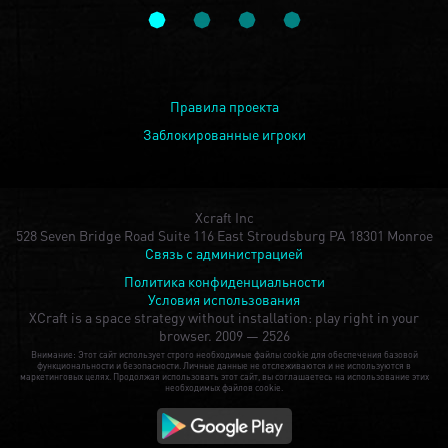
Правила проекта
Заблокированные игроки
Xcraft Inc
528 Seven Bridge Road Suite 116 East Stroudsburg PA 18301 Monroe
Связь с администрацией
Политика конфиденциальности
Условия использования
XCraft is a space strategy without installation: play right in your
browser.
2009 — 2526
Внимание: Этот сайт использует строго необходимые файлы cookie для обеспечения базовой
функциональности и безопасности. Личные данные не отслеживаются и не используются в
маркетинговых целях. Продолжая использовать этот сайт, вы соглашаетесь на использование этих
необходимых файлов cookie.