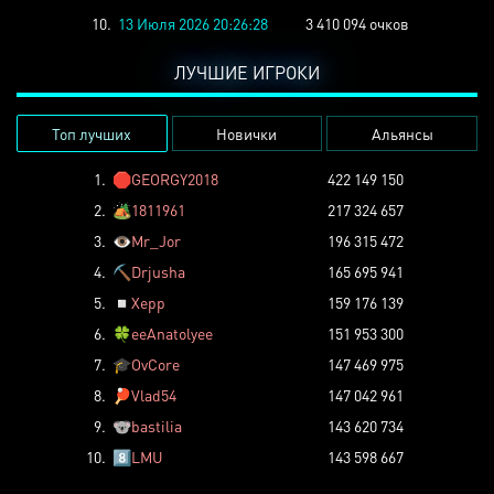
10.
13 Июля 2026 20:26:28
3 410 094 очков
ЛУЧШИЕ ИГРОКИ
Топ лучших
Новички
Альянсы
1.
🛑
GEORGY2018
422 149 150
2.
🏕️
1811961
217 324 657
3.
👁️
Mr_Jor
196 315 472
4.
⛏️
Drjusha
165 695 941
5.
◽
Xepp
159 176 139
6.
🍀
eeAnatolyee
151 953 300
7.
🎓
OvCore
147 469 975
8.
🏓
Vlad54
147 042 961
9.
🐨
bastilia
143 620 734
10.
8️⃣
LMU
143 598 667