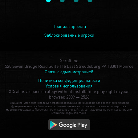
Правила проекта
Заблокированные игроки
Xcraft Inc
528 Seven Bridge Road Suite 116 East Stroudsburg PA 18301 Monroe
Связь с администрацией
Политика конфиденциальности
Условия использования
XCraft is a space strategy without installation: play right in your
browser.
2009 — 2526
Внимание: Этот сайт использует строго необходимые файлы cookie для обеспечения базовой
функциональности и безопасности. Личные данные не отслеживаются и не используются в
маркетинговых целях. Продолжая использовать этот сайт, вы соглашаетесь на использование этих
необходимых файлов cookie.