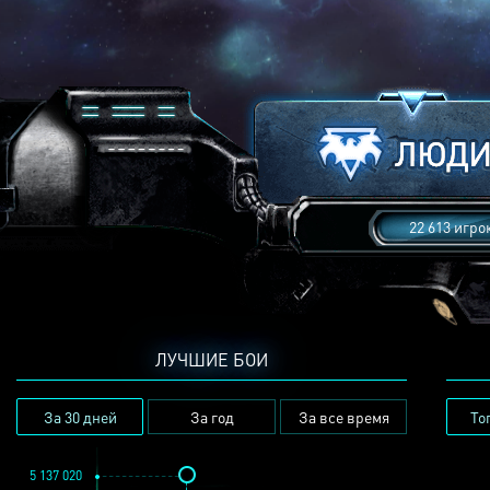
22 613 игро
ЛУЧШИЕ БОИ
За 30 дней
За год
За все время
То
5 137 020