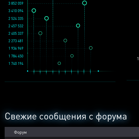
3 852 059
3 410 094
2 524 335
2 457 532
2 405 337
2 273 481
1 936 969
1 784 450
1
1 740 194
Свежие сообщения с форума
Форум