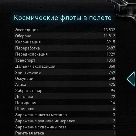
Космические флоты в полете
Экспедиция
13 832
Оборона
11 812
Колонизация
3915
Переработка
3487
Передислокация
1929
Транспорт
1353
Дальняя экспедиция
860
Уничтожение
749
Оккупация
548
Атака
425
Забрать товар
94
Доставка
72
Пожирание
14
Шпионаж
4
Заражение шахты металла
3
Заражение рудника минералов
2
Заражение скважины газа
2
Ракетная атака
1