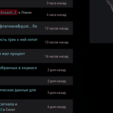
3 часа назад
Assault_Z
в
Ловим
4 часа назад
флагмана&quot; , ба
12 часов назад
есть трек к ней летит
13 часов назад
м мал процент
16 часов назад
собранных в коцмасе
2 дня назад
2 дня назад
ические данные для
3 дня назад
сигнала и
4 дня назад
45
в
Сенат