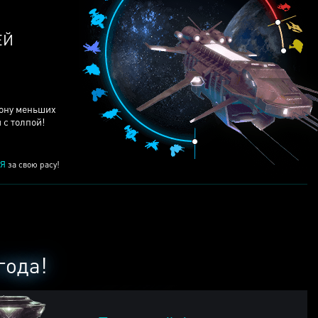
ЕЙ
рону меньших
 с толпой!
Я
за свою расу!
года!