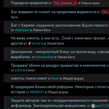
Передача предметов
от
The_Assault_Z
в
Новые идеи
Баг видимости планет за пределами видимости
от
The_
баги
Баг с биржей ,неудачное расположение &quot;первого 
от
vladislav1
в
Ловим баги
Не вижу кометы, а они есть , Слой с кометами пропал , 
другой
от
⚡
Victoria
в
Ловим баги
Демократия - некоректный бонус за пропаганду, совсе
выработки.
от
UncleanOne
в
Ловим баги
Продажа/ обмен на дендре предметов и компонентов 
от
Zakk
в
Сенат
кометы, поиск комет
от
Seen
в
Общий форум
В предверии Альянсовой реформы, Некоторые статист
истории
от
MAMOHT
в
Общий форум
Защита авторов тем от скоординированного глушения 
информаци, Законодательная инициатива.
от
🏦
bank123