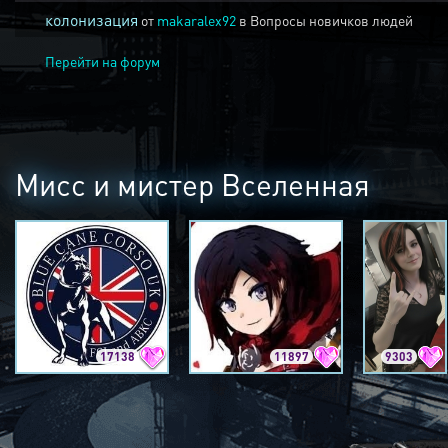
колонизация
от
makaralex92
в
Вопросы новичков людей
Перейти на форум
Мисс и мистер Вселенная
17138
11897
9303