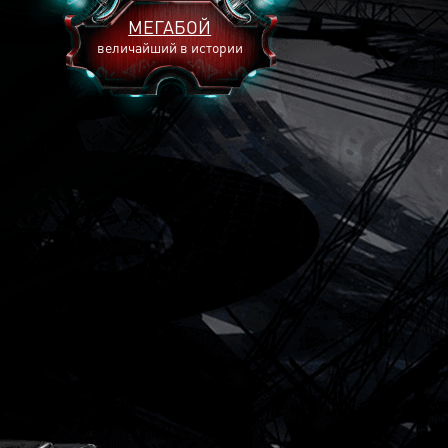
МЕГАБОЙ
величайший в истории
2893
2269
2240