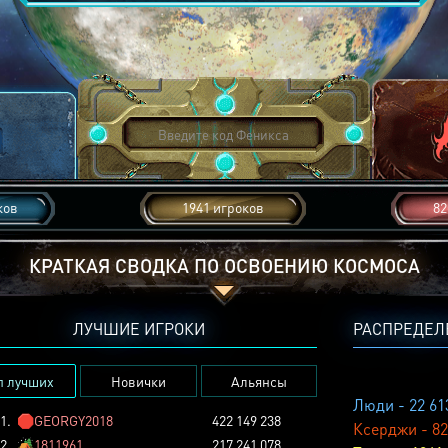
ков
1941 игроков
82
КРАТКАЯ СВОДКА ПО ОСВОЕНИЮ КОСМОСА
ЛУЧШИЕ ИГРОКИ
РАСПРЕДЕЛ
п лучших
Новички
Альянсы
Люди - 22 61
1.
🛑
GEORGY2018
422 149 238
Ксерджи - 82
2.
🏕️
1811961
217 241 078