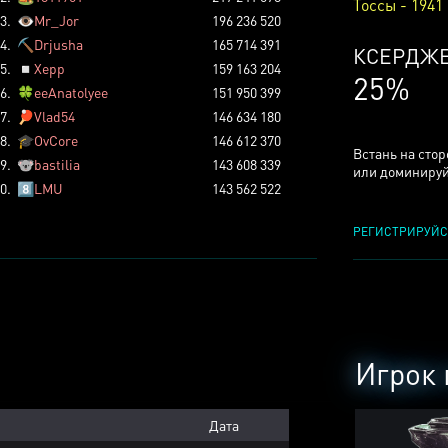
Тоссы - 1941
3.
👁️
Mr_Jor
196 236 520
4.
⛏️
Drjusha
165 714 391
КСЕРДЖ
5.
◽
Xepp
159 163 204
25%
6.
🍀
eeAnatolyee
151 950 399
7.
🏓
Vlad54
146 634 180
8.
🎓
OvCore
146 612 370
Встань на сто
9.
🐨
bastilia
143 608 339
или доминируй
0.
8️⃣
LMU
143 562 522
РЕГИСТРИРУЙС
Игрок 
Дата