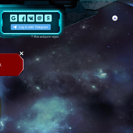
↑
Или войдите через
.