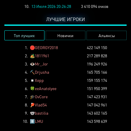
10.
13 Июля 2026 20:26:28
3 410 094 очков
ЛУЧШИЕ ИГРОКИ
Топ лучших
Новички
Альянсы
1.
🛑
GEORGY2018
422 149 150
2.
🏕️
1811961
217 289 828
3.
👁️
Mr_Jor
196 249 926
4.
⛏️
Drjusha
165 705 166
5.
◽
Xepp
159 155 174
6.
🍀
eeAnatolyee
151 950 399
7.
🎓
OvCore
147 423 931
8.
🏓
Vlad54
147 042 961
9.
🐨
bastilia
143 602 165
10.
8️⃣
LMU
143 598 639