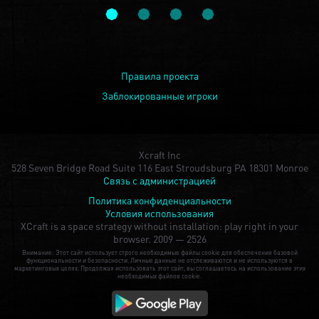
Правила проекта
Заблокированные игроки
Xcraft Inc
528 Seven Bridge Road Suite 116 East Stroudsburg PA 18301 Monroe
Связь с администрацией
Политика конфиденциальности
Условия использования
XCraft is a space strategy without installation: play right in your
browser.
2009 — 2526
Внимание: Этот сайт использует строго необходимые файлы cookie для обеспечения базовой
функциональности и безопасности. Личные данные не отслеживаются и не используются в
маркетинговых целях. Продолжая использовать этот сайт, вы соглашаетесь на использование этих
необходимых файлов cookie.