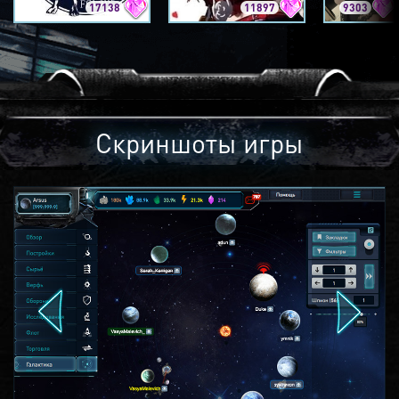
17138
11897
9303
Скриншоты игры