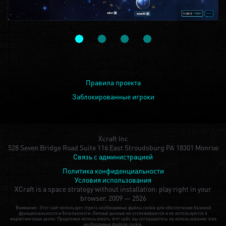
Правила проекта
Заблокированные игроки
Xcraft Inc
528 Seven Bridge Road Suite 116 East Stroudsburg PA 18301 Monroe
Связь с администрацией
Политика конфиденциальности
Условия использования
XCraft is a space strategy without installation: play right in your
browser.
2009 — 2526
Внимание: Этот сайт использует строго необходимые файлы cookie для обеспечения базовой
функциональности и безопасности. Личные данные не отслеживаются и не используются в
маркетинговых целях. Продолжая использовать этот сайт, вы соглашаетесь на использование этих
необходимых файлов cookie.