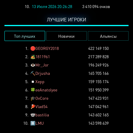
10.
13 Июля 2026 20:26:28
3 410 094 очков
ЛУЧШИЕ ИГРОКИ
Топ лучших
Новички
Альянсы
1.
🛑
GEORGY2018
422 149 150
2.
🏕️
1811961
217 289 828
3.
👁️
Mr_Jor
196 249 926
4.
⛏️
Drjusha
165 705 166
5.
◽
Xepp
159 155 174
6.
🍀
eeAnatolyee
151 950 399
7.
🎓
OvCore
147 423 931
8.
🏓
Vlad54
147 042 961
9.
🐨
bastilia
143 602 165
10.
8️⃣
LMU
143 598 639