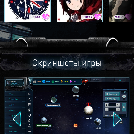
17138
11897
9303
Скриншоты игры