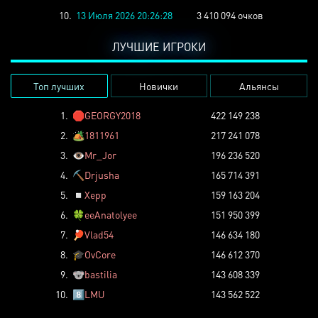
10.
13 Июля 2026 20:26:28
3 410 094 очков
ЛУЧШИЕ ИГРОКИ
Топ лучших
Новички
Альянсы
1.
🛑
GEORGY2018
422 149 238
2.
🏕️
1811961
217 241 078
3.
👁️
Mr_Jor
196 236 520
4.
⛏️
Drjusha
165 714 391
5.
◽
Xepp
159 163 204
6.
🍀
eeAnatolyee
151 950 399
7.
🏓
Vlad54
146 634 180
8.
🎓
OvCore
146 612 370
9.
🐨
bastilia
143 608 339
10.
8️⃣
LMU
143 562 522