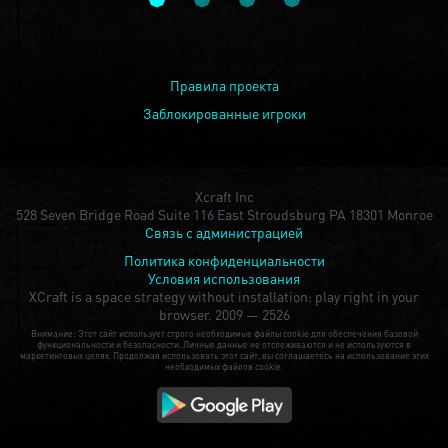
Правила проекта
Заблокированные игроки
Xcraft Inc
528 Seven Bridge Road Suite 116 East Stroudsburg PA 18301 Monroe
Связь с администрацией
Политика конфиденциальности
Условия использования
XCraft is a space strategy without installation: play right in your
browser.
2009 — 2526
Внимание: Этот сайт использует строго необходимые файлы cookie для обеспечения базовой
функциональности и безопасности. Личные данные не отслеживаются и не используются в
маркетинговых целях. Продолжая использовать этот сайт, вы соглашаетесь на использование этих
необходимых файлов cookie.