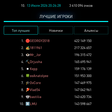
10.
13 Июля 2026 20:26:28
3 410 094 очков
ЛУЧШИЕ ИГРОКИ
Топ лучших
Новички
Альянсы
1.
🛑
GEORGY2018
422 149 150
2.
🏕️
1811961
217 324 657
3.
👁️
Mr_Jor
196 315 472
4.
⛏️
Drjusha
165 695 941
5.
◽
Xepp
159 176 139
6.
🍀
eeAnatolyee
151 953 300
7.
🎓
OvCore
147 469 975
8.
🏓
Vlad54
147 042 961
9.
🐨
bastilia
143 620 734
10.
8️⃣
LMU
143 598 667