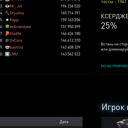
Тоссы - 1941
3.
👁️
Mr_Jor
196 236 520
4.
⛏️
Drjusha
165 714 391
ТОССОВ
5.
◽
Xepp
159 163 204
5%
6.
🍀
eeAnatolyee
151 950 399
7.
🏓
Vlad54
146 634 180
8.
🎓
OvCore
146 612 370
Встань на сто
9.
🐨
bastilia
143 608 339
или доминируй
0.
8️⃣
LMU
143 562 522
РЕГИСТРИРУЙС
Игрок 
Дата