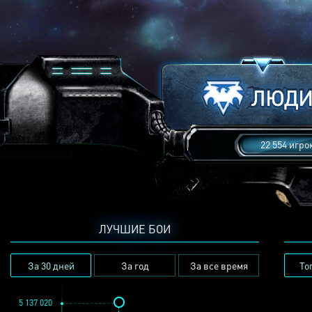
22 554 игро
ЛУЧШИЕ БОИ
За 30 дней
За год
За все время
То
5 137 020