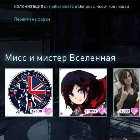
колонизация
от
makaralex92
в
Вопросы новичков людей
Перейти на форум
Мисс и мистер Вселенная
17138
11897
9303