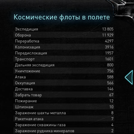
Космические флоты в полете
Экспедиция
13 805
Оборона
11 929
Переработка
4297
Колонизация
3916
Передислокация
1957
Транспорт
1601
Дальняя экспедиция
800
Уничтожение
756
Атака
588
Оккупация
566
Доставка
146
Забрать товар
67
Пожирание
12
Шпионаж
10
Заражение шахты металла
8
Ракетная атака
7
Заражение скважины газа
4
Заражение рудника минералов
2