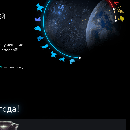
рону меньших
 с толпой!
Я
за свою расу!
года!