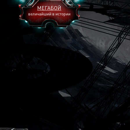
МЕГАБОЙ
величайший в истории
2893
2269
2240