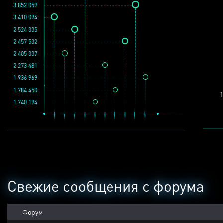
3 852 059
3 410 094
2 524 335
2 457 532
2 405 337
2 273 481
1 936 969
1 784 450
1
1 740 194
Свежие сообщения с форума
Форум