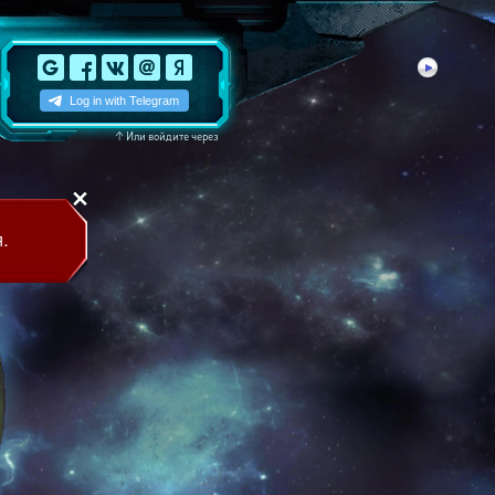
↑
Или войдите через
.