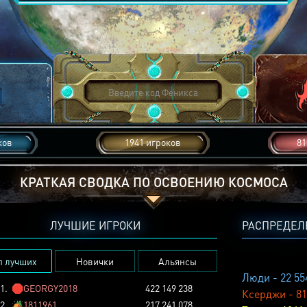
ков
1941 игроков
81
КРАТКАЯ СВОДКА ПО ОСВОЕНИЮ КОСМОСА
ЛУЧШИЕ ИГРОКИ
РАСПРЕДЕЛ
п лучших
Новички
Альянсы
Люди - 22 55
1.
🛑
GEORGY2018
422 149 238
Ксерджи - 81
2.
🏕️
1811961
217 241 078