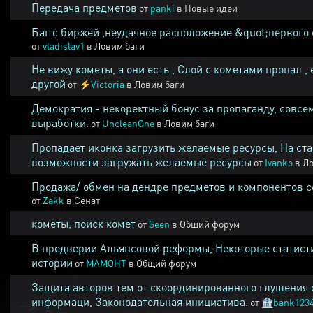
Передача предметов
от
panki
в
Новые идеи
Баг с биржей ,неудачное расположение &quot;первого 
от
vladislav1
в
Ловим баги
Не вижу кометы, а они есть , Слой с кометами пропал , 
другой
от
⚡
Victoria
в
Ловим баги
Демократия - некоректный бонус за пропаганду, совсе
выработки.
от
UncleanOne
в
Ловим баги
Пропадает иконка загрузить желаемые ресурсы, На ста
возможности загружать желаемые ресурсы
от
Ivanko
в
Ло
Продажа/ обмен на дендре предметов и компонентов 
от
Zakk
в
Сенат
кометы, поиск комет
от
Seen
в
Общий форум
В предверии Альянсовой реформы, Некоторые статист
истории
от
MAMOHT
в
Общий форум
Защита авторов тем от скоординированного глушения 
информаци, Законодательная инициатива.
от
🏦
bank123