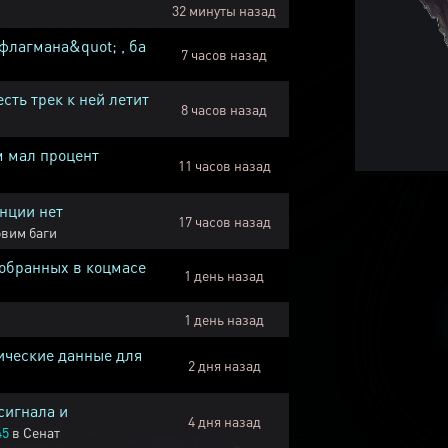
32 минуты назад
флагмана&quot; , ба
7 часов назад
есть трек к ней летит
8 часов назад
м мал процент
11 часов назад
нции нет
17 часов назад
вим баги
собранных в коцмасе
1 день назад
1 день назад
ические данные для
2 дня назад
сигнала и
4 дня назад
45
в
Сенат