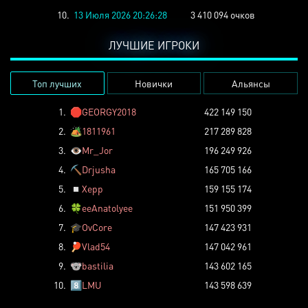
10.
13 Июля 2026 20:26:28
3 410 094 очков
ЛУЧШИЕ ИГРОКИ
Топ лучших
Новички
Альянсы
1.
🛑
GEORGY2018
422 149 150
2.
🏕️
1811961
217 289 828
3.
👁️
Mr_Jor
196 249 926
4.
⛏️
Drjusha
165 705 166
5.
◽
Xepp
159 155 174
6.
🍀
eeAnatolyee
151 950 399
7.
🎓
OvCore
147 423 931
8.
🏓
Vlad54
147 042 961
9.
🐨
bastilia
143 602 165
10.
8️⃣
LMU
143 598 639