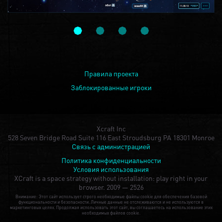
Правила проекта
Заблокированные игроки
Xcraft Inc
528 Seven Bridge Road Suite 116 East Stroudsburg PA 18301 Monroe
Связь с администрацией
Политика конфиденциальности
Условия использования
XCraft is a space strategy without installation: play right in your
browser.
2009 — 2526
Внимание: Этот сайт использует строго необходимые файлы cookie для обеспечения базовой
функциональности и безопасности. Личные данные не отслеживаются и не используются в
маркетинговых целях. Продолжая использовать этот сайт, вы соглашаетесь на использование этих
необходимых файлов cookie.