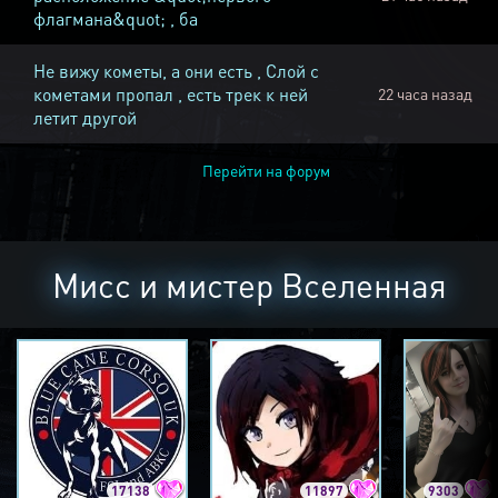
флагмана&quot; , ба
Не вижу кометы, а они есть , Слой с
кометами пропал , есть трек к ней
22 часа назад
летит другой
Перейти на форум
Мисс и мистер Вселенная
17138
11897
9303