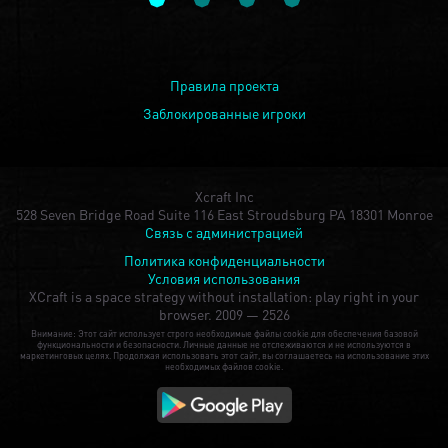
Правила проекта
Заблокированные игроки
Xcraft Inc
528 Seven Bridge Road Suite 116 East Stroudsburg PA 18301 Monroe
Связь с администрацией
Политика конфиденциальности
Условия использования
XCraft is a space strategy without installation: play right in your
browser.
2009 — 2526
Внимание: Этот сайт использует строго необходимые файлы cookie для обеспечения базовой
функциональности и безопасности. Личные данные не отслеживаются и не используются в
маркетинговых целях. Продолжая использовать этот сайт, вы соглашаетесь на использование этих
необходимых файлов cookie.