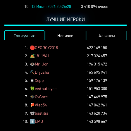
10.
13 Июля 2026 20:26:28
3 410 094 очков
ЛУЧШИЕ ИГРОКИ
Топ лучших
Новички
Альянсы
1.
🛑
GEORGY2018
422 149 150
2.
🏕️
1811961
217 324 657
3.
👁️
Mr_Jor
196 315 472
4.
⛏️
Drjusha
165 695 941
5.
◽
Xepp
159 176 139
6.
🍀
eeAnatolyee
151 953 300
7.
🎓
OvCore
147 469 975
8.
🏓
Vlad54
147 042 961
9.
🐨
bastilia
143 620 734
10.
8️⃣
LMU
143 598 667