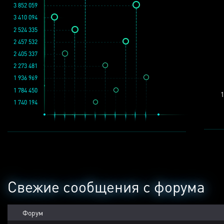
3 852 059
3 410 094
2 524 335
2 457 532
2 405 337
2 273 481
1 936 969
1 784 450
1
1 740 194
Свежие сообщения с форума
Форум