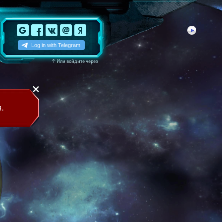
↑
Или войдите через
.