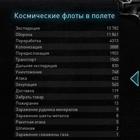
Космические флоты в полете
Экспедиция
13 782
Оборона
11 861
Переработка
4313
Колонизация
3888
Передислокация
1903
Транспорт
1560
Дальняя экспедиция
830
Уничтожение
748
Атака
622
Оккупация
565
Доставка
119
Забрать товар
97
Пожирание
13
Заражение рудника минералов
9
Заражение шахты металла
8
Ракетная атака
5
Шпионаж
2
Заражение скважины газа
1