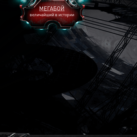
МЕГАБОЙ
величайший в истории
2893
2269
2240