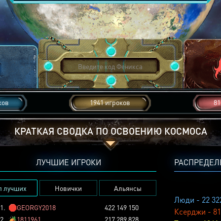
ков
1941 игроков
81
КРАТКАЯ СВОДКА ПО ОСВОЕНИЮ КОСМОСА
ЛУЧШИЕ ИГРОКИ
РАСПРЕДЕЛ
п лучших
Новички
Альянсы
Люди - 22 32
1.
🛑
GEORGY2018
422 149 150
Ксерджи - 81
2.
🏕️
1811961
217 289 828