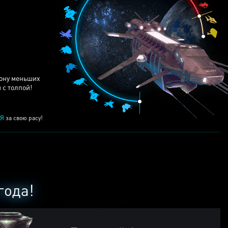
ЕЙ
рону меньших
 с толпой!
Я
за свою расу!
года!