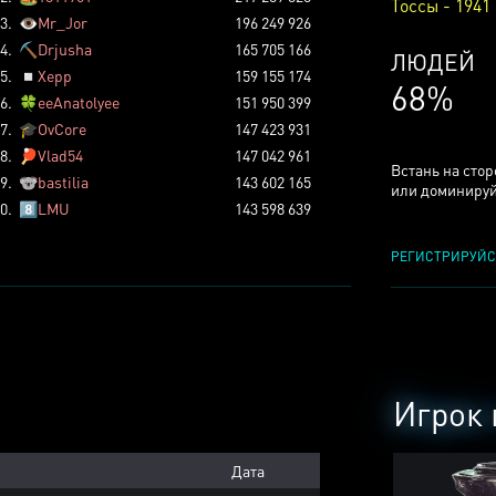
Тоссы - 1941
3.
👁️
Mr_Jor
196 249 926
4.
⛏️
Drjusha
165 705 166
КСЕРДЖ
5.
◽
Xepp
159 155 174
25%
6.
🍀
eeAnatolyee
151 950 399
7.
🎓
OvCore
147 423 931
8.
🏓
Vlad54
147 042 961
Встань на сто
9.
🐨
bastilia
143 602 165
или доминируй
0.
8️⃣
LMU
143 598 639
РЕГИСТРИРУЙС
Игрок 
Дата