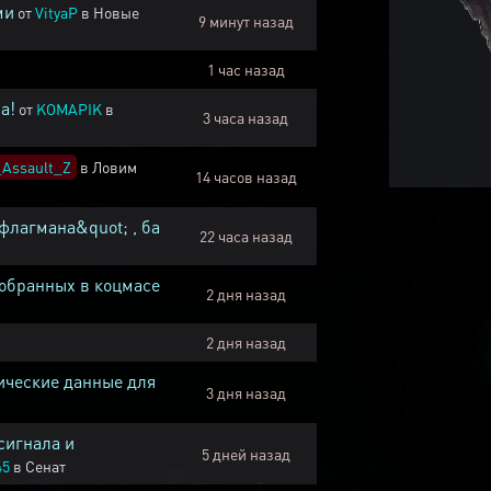
ми
от
VityaP
в
Новые
9 минут назад
1 час назад
а!
от
KOMAPIK
в
3 часа назад
Assault_Z
в
Ловим
14 часов назад
флагмана&quot; , ба
22 часа назад
собранных в коцмасе
2 дня назад
2 дня назад
ические данные для
3 дня назад
сигнала и
5 дней назад
45
в
Сенат