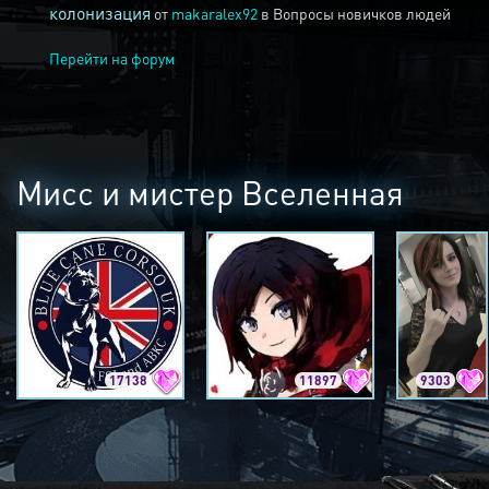
колонизация
от
makaralex92
в
Вопросы новичков людей
Перейти на форум
Мисс и мистер Вселенная
17138
11897
9303