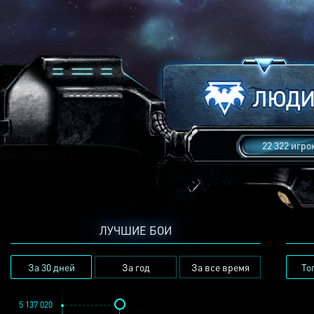
22 322 игро
ЛУЧШИЕ БОИ
За 30 дней
За год
За все время
То
5 137 020