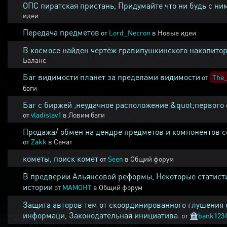
ОПС пиратская пристань, Придумайте что ни будь с ни
идеи
Передача предметов
от
Lord_Necron
в
Новые идеи
В космосе найден чертёж гравипушкинского накопитор
Баланс
Баг видимости планет за пределами видимости
от
The_
баги
Баг с биржей ,неудачное расположение &quot;первого 
от
vladislav1
в
Ловим баги
Продажа/ обмен на дендре предметов и компонентов 
от
Zakk
в
Сенат
кометы, поиск комет
от
Seen
в
Общий форум
В предверии Альянсовой реформы, Некоторые статист
истории
от
MAMOHT
в
Общий форум
Защита авторов тем от скоординированного глушения 
информаци, Законодательная инициатива.
от
🏦
bank123