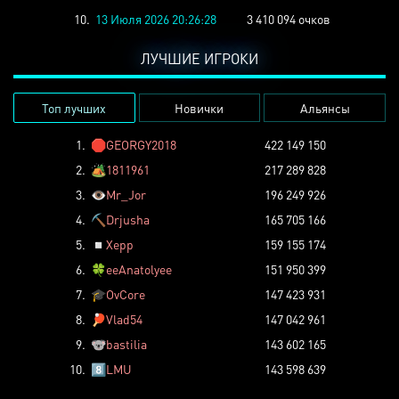
10.
13 Июля 2026 20:26:28
3 410 094 очков
ЛУЧШИЕ ИГРОКИ
Топ лучших
Новички
Альянсы
1.
🛑
GEORGY2018
422 149 150
2.
🏕️
1811961
217 289 828
3.
👁️
Mr_Jor
196 249 926
4.
⛏️
Drjusha
165 705 166
5.
◽
Xepp
159 155 174
6.
🍀
eeAnatolyee
151 950 399
7.
🎓
OvCore
147 423 931
8.
🏓
Vlad54
147 042 961
9.
🐨
bastilia
143 602 165
10.
8️⃣
LMU
143 598 639