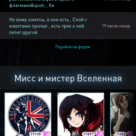
флагмана&quot; , ба
Не вижу кометы, а они есть , Слой с
кометами пропал , есть трек к ней
19 часов назад
летит другой
Перейти на форум
Мисс и мистер Вселенная
17138
11897
9303