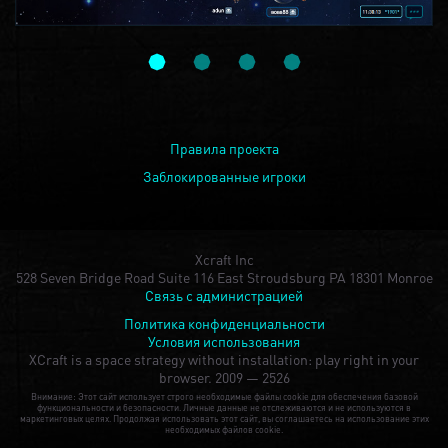
Правила проекта
Заблокированные игроки
Xcraft Inc
528 Seven Bridge Road Suite 116 East Stroudsburg PA 18301 Monroe
Связь с администрацией
Политика конфиденциальности
Условия использования
XCraft is a space strategy without installation: play right in your
browser.
2009 — 2526
Внимание: Этот сайт использует строго необходимые файлы cookie для обеспечения базовой
функциональности и безопасности. Личные данные не отслеживаются и не используются в
маркетинговых целях. Продолжая использовать этот сайт, вы соглашаетесь на использование этих
необходимых файлов cookie.