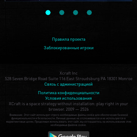
Правила проекта
Заблокированные игроки
Xcraft Inc
528 Seven Bridge Road Suite 116 East Stroudsburg PA 18301 Monroe
Связь с администрацией
Политика конфиденциальности
Условия использования
XCraft is a space strategy without installation: play right in your
browser.
2009 — 2526
Внимание: Этот сайт использует строго необходимые файлы cookie для обеспечения базовой
функциональности и безопасности. Личные данные не отслеживаются и не используются в
маркетинговых целях. Продолжая использовать этот сайт, вы соглашаетесь на использование этих
необходимых файлов cookie.