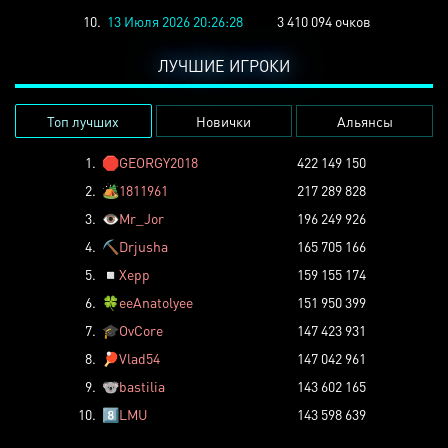
10.
13 Июля 2026 20:26:28
3 410 094 очков
ЛУЧШИЕ ИГРОКИ
Топ лучших
Новички
Альянсы
1.
🛑
GEORGY2018
422 149 150
2.
🏕️
1811961
217 289 828
3.
👁️
Mr_Jor
196 249 926
4.
⛏️
Drjusha
165 705 166
5.
◽
Xepp
159 155 174
6.
🍀
eeAnatolyee
151 950 399
7.
🎓
OvCore
147 423 931
8.
🏓
Vlad54
147 042 961
9.
🐨
bastilia
143 602 165
10.
8️⃣
LMU
143 598 639