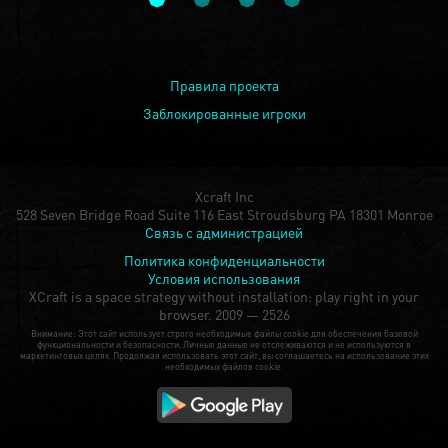
Правила проекта
Заблокированные игроки
Xcraft Inc
528 Seven Bridge Road Suite 116 East Stroudsburg PA 18301 Monroe
Связь с администрацией
Политика конфиденциальности
Условия использования
XCraft is a space strategy without installation: play right in your
browser.
2009 — 2526
Внимание: Этот сайт использует строго необходимые файлы cookie для обеспечения базовой
функциональности и безопасности. Личные данные не отслеживаются и не используются в
маркетинговых целях. Продолжая использовать этот сайт, вы соглашаетесь на использование этих
необходимых файлов cookie.