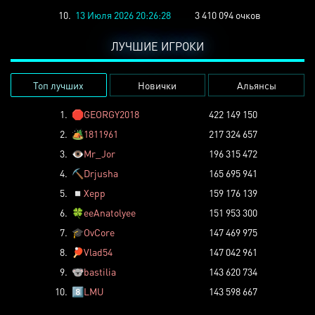
10.
13 Июля 2026 20:26:28
3 410 094 очков
ЛУЧШИЕ ИГРОКИ
Топ лучших
Новички
Альянсы
1.
🛑
GEORGY2018
422 149 150
2.
🏕️
1811961
217 324 657
3.
👁️
Mr_Jor
196 315 472
4.
⛏️
Drjusha
165 695 941
5.
◽
Xepp
159 176 139
6.
🍀
eeAnatolyee
151 953 300
7.
🎓
OvCore
147 469 975
8.
🏓
Vlad54
147 042 961
9.
🐨
bastilia
143 620 734
10.
8️⃣
LMU
143 598 667