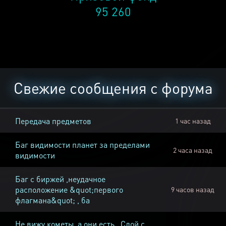
95 260
Свежие сообщения с форума
Передача предметов
1 час назад
Баг видимости планет за пределами
2 часа назад
видимости
Баг с биржей ,неудачное
расположение &quot;первого
9 часов назад
флагмана&quot; , ба
Не вижу кометы, а они есть , Слой с