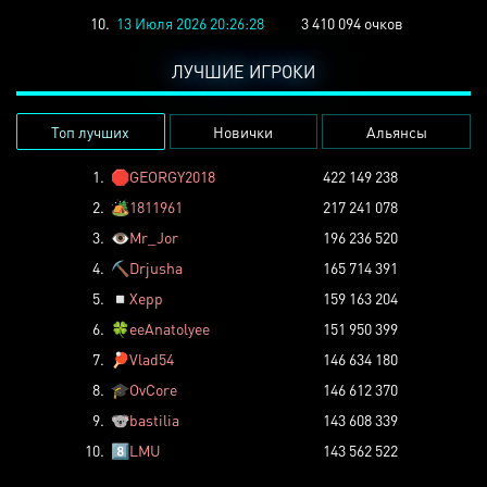
10.
13 Июля 2026 20:26:28
3 410 094 очков
ЛУЧШИЕ ИГРОКИ
Топ лучших
Новички
Альянсы
1.
🛑
GEORGY2018
422 149 238
2.
🏕️
1811961
217 241 078
3.
👁️
Mr_Jor
196 236 520
4.
⛏️
Drjusha
165 714 391
5.
◽
Xepp
159 163 204
6.
🍀
eeAnatolyee
151 950 399
7.
🏓
Vlad54
146 634 180
8.
🎓
OvCore
146 612 370
9.
🐨
bastilia
143 608 339
10.
8️⃣
LMU
143 562 522