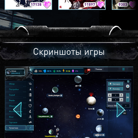
17138
11897
9303
Скриншоты игры