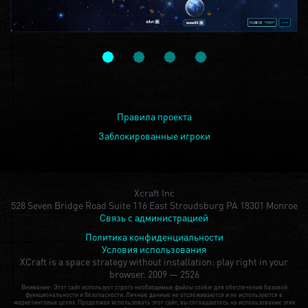
Правила проекта
Заблокированные игроки
Xcraft Inc
528 Seven Bridge Road Suite 116 East Stroudsburg PA 18301 Monroe
Связь с администрацией
Политика конфиденциальности
Условия использования
XCraft is a space strategy without installation: play right in your
browser.
2009 — 2526
Внимание: Этот сайт использует строго необходимые файлы cookie для обеспечения базовой
функциональности и безопасности. Личные данные не отслеживаются и не используются в
маркетинговых целях. Продолжая использовать этот сайт, вы соглашаетесь на использование этих