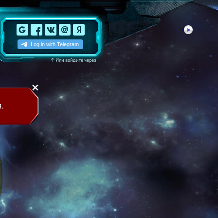
↑
Или войдите через
.