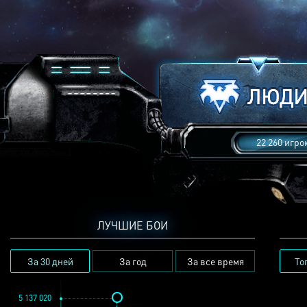
22 260 игро
ЛУЧШИЕ БОИ
За 30 дней
За год
За все время
То
5 137 020