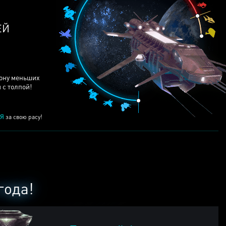
ЕЙ
рону меньших
 с толпой!
Я
за свою расу!
года!