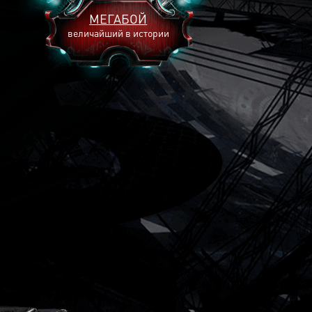
МЕГАБОЙ
величайший в истории
2893
2269
2240