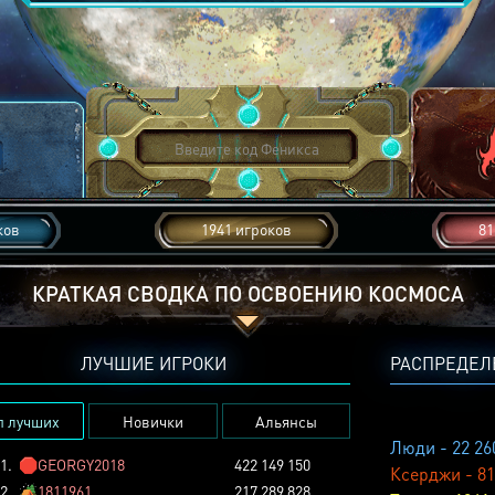
ков
1941 игроков
81
КРАТКАЯ СВОДКА ПО ОСВОЕНИЮ КОСМОСА
ЛУЧШИЕ ИГРОКИ
РАСПРЕДЕЛ
п лучших
Новички
Альянсы
Люди - 22 26
1.
🛑
GEORGY2018
422 149 150
Ксерджи - 81
2.
🏕️
1811961
217 289 828