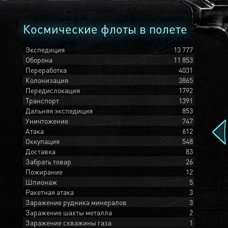
Космические флоты в полете
Экспедиция
13 777
Оборона
11 853
Переработка
4031
Колонизация
3865
Передислокация
1792
Транспорт
1391
Дальняя экспедиция
853
Уничтожение
747
Атака
612
Оккупация
548
Доставка
83
Забрать товар
26
Пожирание
12
Шпионаж
5
Ракетная атака
3
Заражение рудника минералов
3
Заражение шахты металла
2
Заражение скважины газа
1