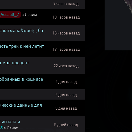
9 часов назад
Assault_Z
в
Ловим
10 часов назад
флагмана&quot; , ба
18 часов назад
есть трек к ней летит
19 часов назад
м мал процент
22 часа назад
собранных в коцмасе
2 дня назад
2 дня назад
ические данные для
3 дня назад
сигнала и
5 дней назад
45
в
Сенат