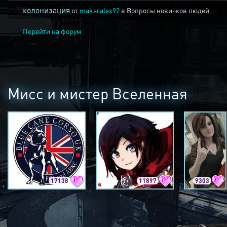
колонизация
от
makaralex92
в
Вопросы новичков людей
Перейти на форум
Мисс и мистер Вселенная
17138
11897
9303