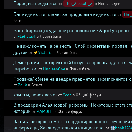
Передача предметов
от
The_Assault_Z
в
Новые идеи
Баг видимости планет за пределами видимости
от
The_
баги
Баг с биржей ,неудачное расположение &quot;первого 
от
vladislav1
в
Ловим баги
Не вижу кометы, а они есть , Слой с кометами пропал , 
другой
от
⚡
Victoria
в
Ловим баги
Демократия - некоректный бонус за пропаганду, совсе
выработки.
от
UncleanOne
в
Ловим баги
Продажа/ обмен на дендре предметов и компонентов 
от
Zakk
в
Сенат
кометы, поиск комет
от
Seen
в
Общий форум
В предверии Альянсовой реформы, Некоторые статист
истории
от
MAMOHT
в
Общий форум
Защита авторов тем от скоординированного глушения 
информаци, Законодательная инициатива.
от
🏦
bank123