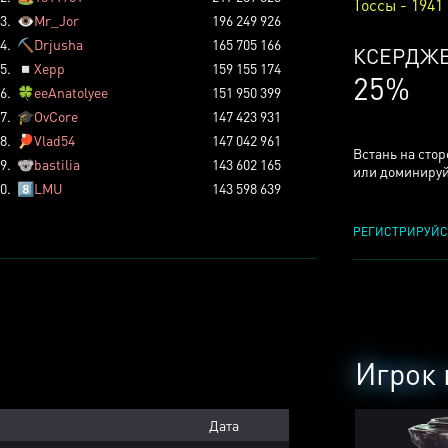
Тоссы - 1941
3.
👁️
Mr_Jor
196 249 926
4.
⛏️
Drjusha
165 705 166
КСЕРДЖ
5.
◽
Xepp
159 155 174
25%
6.
🍀
eeAnatolyee
151 950 399
7.
🎓
OvCore
147 423 931
8.
🏓
Vlad54
147 042 961
Встань на сто
9.
🐨
bastilia
143 602 165
или доминируй
0.
8️⃣
LMU
143 598 639
РЕГИСТРИРУЙС
Игрок 
Дата