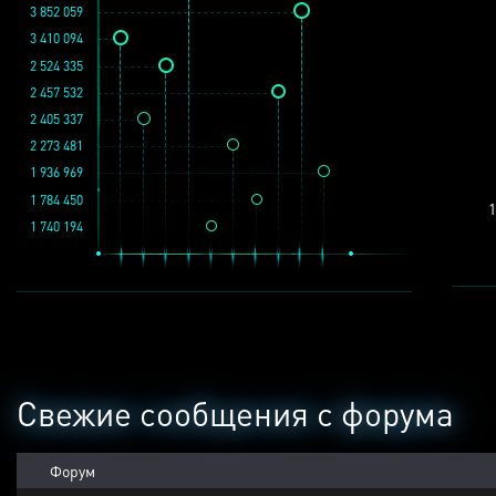
3 852 059
3 410 094
2 524 335
2 457 532
2 405 337
2 273 481
1 936 969
1 784 450
1
1 740 194
Свежие сообщения с форума
Форум