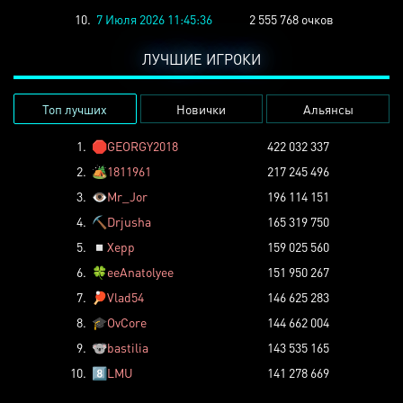
10.
7 Июля 2026 11:45:36
2 555 768 очков
ЛУЧШИЕ ИГРОКИ
Топ лучших
Новички
Альянсы
1.
🛑
GEORGY2018
422 032 337
2.
🏕️
1811961
217 245 496
3.
👁️
Mr_Jor
196 114 151
4.
⛏️
Drjusha
165 319 750
5.
◽
Xepp
159 025 560
6.
🍀
eeAnatolyee
151 950 267
7.
🏓
Vlad54
146 625 283
8.
🎓
OvCore
144 662 004
9.
🐨
bastilia
143 535 165
10.
8️⃣
LMU
141 278 669