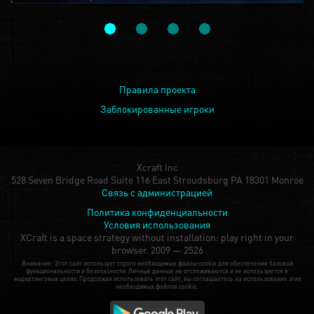
Правила проекта
Заблокированные игроки
Xcraft Inc
528 Seven Bridge Road Suite 116 East Stroudsburg PA 18301 Monroe
Связь с администрацией
Политика конфиденциальности
Условия использования
XCraft is a space strategy without installation: play right in your
browser.
2009 — 2526
Внимание: Этот сайт использует строго необходимые файлы cookie для обеспечения базовой
функциональности и безопасности. Личные данные не отслеживаются и не используются в
маркетинговых целях. Продолжая использовать этот сайт, вы соглашаетесь на использование этих
необходимых файлов cookie.