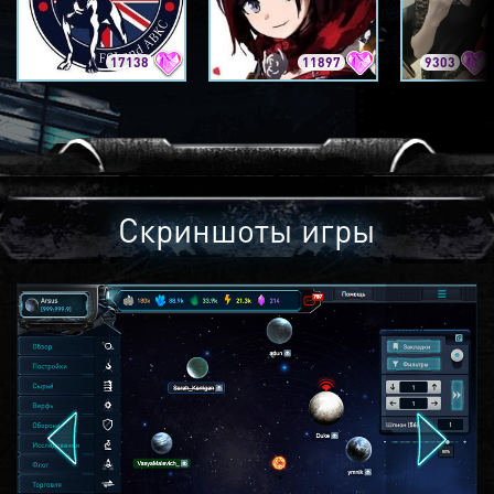
17138
11897
9303
Скриншоты игры