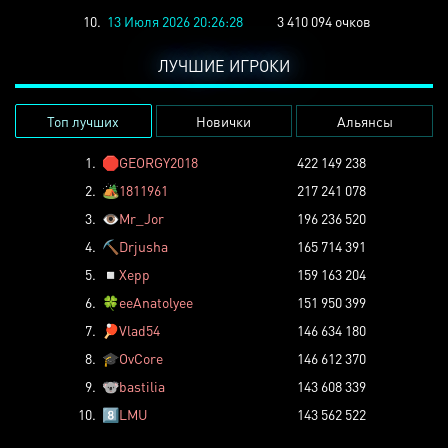
10.
13 Июля 2026 20:26:28
3 410 094 очков
ЛУЧШИЕ ИГРОКИ
Топ лучших
Новички
Альянсы
1.
🛑
GEORGY2018
422 149 238
2.
🏕️
1811961
217 241 078
3.
👁️
Mr_Jor
196 236 520
4.
⛏️
Drjusha
165 714 391
5.
◽
Xepp
159 163 204
6.
🍀
eeAnatolyee
151 950 399
7.
🏓
Vlad54
146 634 180
8.
🎓
OvCore
146 612 370
9.
🐨
bastilia
143 608 339
10.
8️⃣
LMU
143 562 522