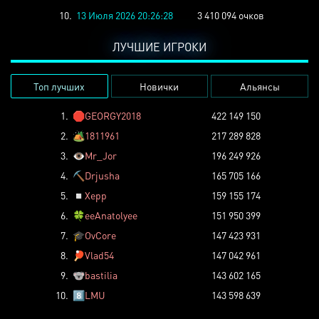
10.
13 Июля 2026 20:26:28
3 410 094 очков
ЛУЧШИЕ ИГРОКИ
Топ лучших
Новички
Альянсы
1.
🛑
GEORGY2018
422 149 150
2.
🏕️
1811961
217 289 828
3.
👁️
Mr_Jor
196 249 926
4.
⛏️
Drjusha
165 705 166
5.
◽
Xepp
159 155 174
6.
🍀
eeAnatolyee
151 950 399
7.
🎓
OvCore
147 423 931
8.
🏓
Vlad54
147 042 961
9.
🐨
bastilia
143 602 165
10.
8️⃣
LMU
143 598 639