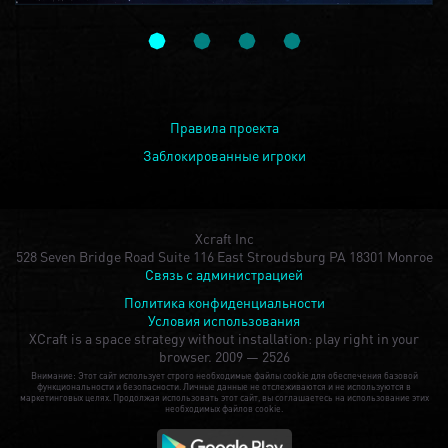
Правила проекта
Заблокированные игроки
Xcraft Inc
528 Seven Bridge Road Suite 116 East Stroudsburg PA 18301 Monroe
Связь с администрацией
Политика конфиденциальности
Условия использования
XCraft is a space strategy without installation: play right in your
browser.
2009 — 2526
Внимание: Этот сайт использует строго необходимые файлы cookie для обеспечения базовой
функциональности и безопасности. Личные данные не отслеживаются и не используются в
маркетинговых целях. Продолжая использовать этот сайт, вы соглашаетесь на использование этих
необходимых файлов cookie.