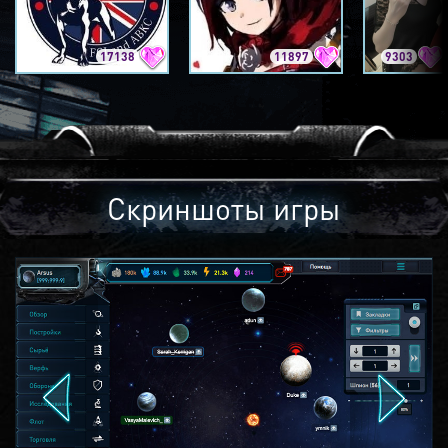
17138
11897
9303
Скриншоты игры