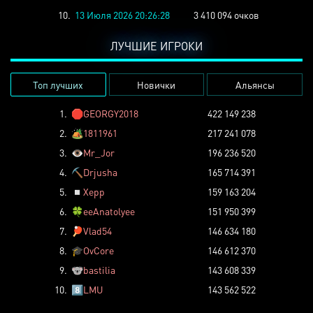
10.
13 Июля 2026 20:26:28
3 410 094 очков
ЛУЧШИЕ ИГРОКИ
Топ лучших
Новички
Альянсы
1.
🛑
GEORGY2018
422 149 238
2.
🏕️
1811961
217 241 078
3.
👁️
Mr_Jor
196 236 520
4.
⛏️
Drjusha
165 714 391
5.
◽
Xepp
159 163 204
6.
🍀
eeAnatolyee
151 950 399
7.
🏓
Vlad54
146 634 180
8.
🎓
OvCore
146 612 370
9.
🐨
bastilia
143 608 339
10.
8️⃣
LMU
143 562 522