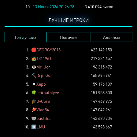
10.
13 Июля 2026 20:26:28
3 410 094 очков
ЛУЧШИЕ ИГРОКИ
Топ лучших
Новички
Альянсы
1.
🛑
GEORGY2018
422 149 150
2.
🏕️
1811961
217 324 657
3.
👁️
Mr_Jor
196 315 472
4.
⛏️
Drjusha
165 695 941
5.
◽
Xepp
159 176 139
6.
🍀
eeAnatolyee
151 953 300
7.
🎓
OvCore
147 469 975
8.
🏓
Vlad54
147 042 961
9.
🐨
bastilia
143 620 734
10.
8️⃣
LMU
143 598 667