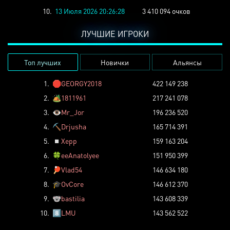
10.
13 Июля 2026 20:26:28
3 410 094 очков
ЛУЧШИЕ ИГРОКИ
Топ лучших
Новички
Альянсы
1.
🛑
GEORGY2018
422 149 238
2.
🏕️
1811961
217 241 078
3.
👁️
Mr_Jor
196 236 520
4.
⛏️
Drjusha
165 714 391
5.
◽
Xepp
159 163 204
6.
🍀
eeAnatolyee
151 950 399
7.
🏓
Vlad54
146 634 180
8.
🎓
OvCore
146 612 370
9.
🐨
bastilia
143 608 339
10.
8️⃣
LMU
143 562 522