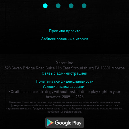
Правила проекта
Заблокированные игроки
Xcraft Inc
528 Seven Bridge Road Suite 116 East Stroudsburg PA 18301 Monroe
Связь с администрацией
Политика конфиденциальности
Условия использования
XCraft is a space strategy without installation: play right in your
browser.
2009 — 2526
Внимание: Этот сайт использует строго необходимые файлы cookie для обеспечения базовой
функциональности и безопасности. Личные данные не отслеживаются и не используются в
маркетинговых целях. Продолжая использовать этот сайт, вы соглашаетесь на использование этих
необходимых файлов cookie.