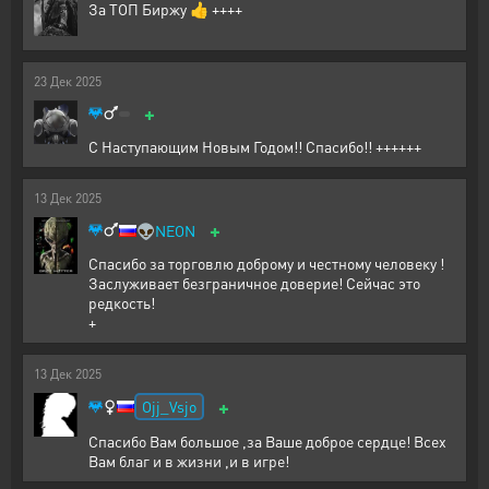
За ТОП Биржу 👍 ++++
23
Дек
2025
+
С Наступающим Новым Годом!! Спасибо!! ++++++
13
Дек
2025
+
👽
NEON
Спасибо за торговлю доброму и честному человеку !
Заслуживает безграничное доверие! Сейчас это
редкость!
+
13
Дек
2025
+
Ojj_Vsjo
Спасибо Вам большое ,за Ваше доброе сердце! Всех
Вам благ и в жизни ,и в игре!