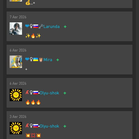
💰,,+
7
Авг
2026
+
🗝️
Larunda
✨🔥✨
6
Авг
2026
+
🦉
Mira
+
6
Авг
2026
+
▪️
Olyu-shok
🔥🔥🔥
3
Авг
2026
+
▪️
Olyu-shok
💥💢💥