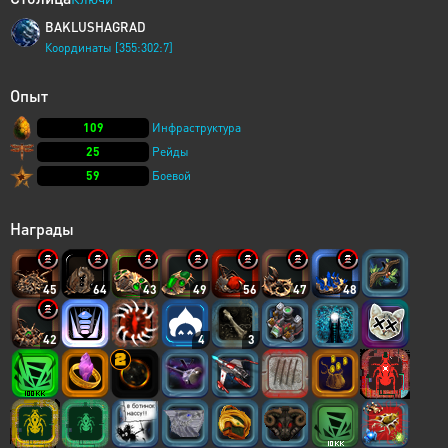
BAKLUSHAGRAD
Координаты [355:302:7]
Опыт
109
Инфраструктура
25
Рейды
59
Боевой
Награды
45
64
43
49
56
47
48
42
4
3