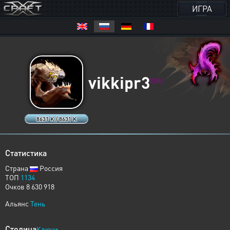
ИГРА
vikkipr3
XERJ
8631 K / 8631 K
Статистика
Страна
Россия
ТОП
1134
Очков 8 630 918
Альянс
Тень
Столица
Ключи