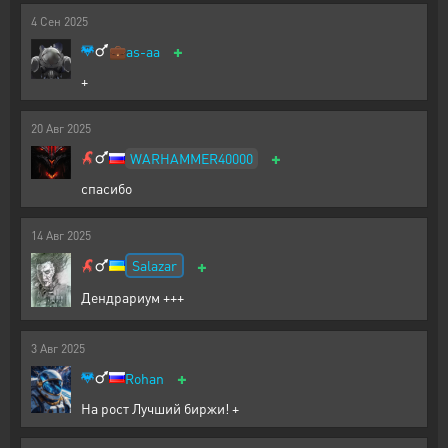
4
Сен
2025
+
💼
as-aa
+
20
Авг
2025
+
WARHAMMER40000
спасибо
14
Авг
2025
+
Salazar
Дендрариум +++
3
Авг
2025
+
Rohan
На рост Лучший биржи! +