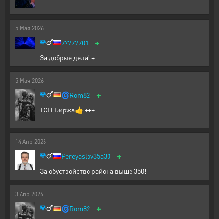
5
Мая
2026
+
77777701
За добрые дела! +
5
Мая
2026
+
🌀
Rom82
ТОП Биржа👍 +++
14
Апр
2026
+
Pereyaslov35a30
За обустройство района выше 350!
3
Апр
2026
+
🌀
Rom82