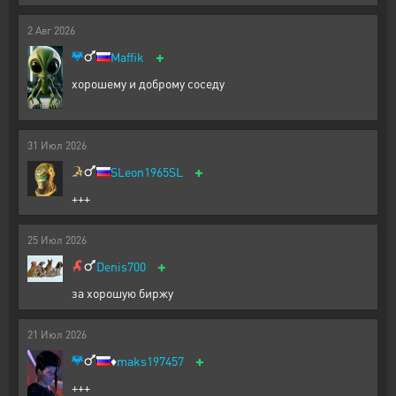
2
Авг
2026
+
Maffik
хорошему и доброму соседу
31
Июл
2026
+
SLeon1965SL
+++
25
Июл
2026
+
Denis700
за хорошую биржу
21
Июл
2026
+
♦️
maks197457
+++