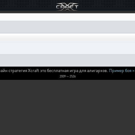
айн стратегия Xcraft это бесплатная игра для алигархов.
Пример боя >
2009 — 2526