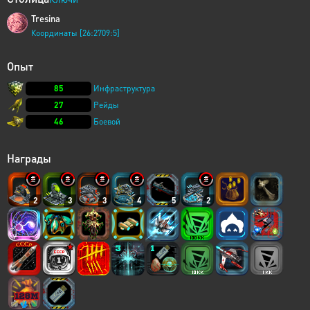
Tresina
Координаты [26:2709:5]
Опыт
85
Инфраструктура
27
Рейды
46
Боевой
Награды
2
3
3
4
5
2