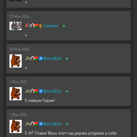
+
23
Мая
2026
+
🐓
Leomus
+
23
Мая
2026
+
♐
Born2Evil
+
4
Янв
2025
+
♐
Born2Evil
С новым Годом!
1
Янв
2024
+
♐
Born2Evil
С НГ Глава! Весь этот год держи штурвал у себя