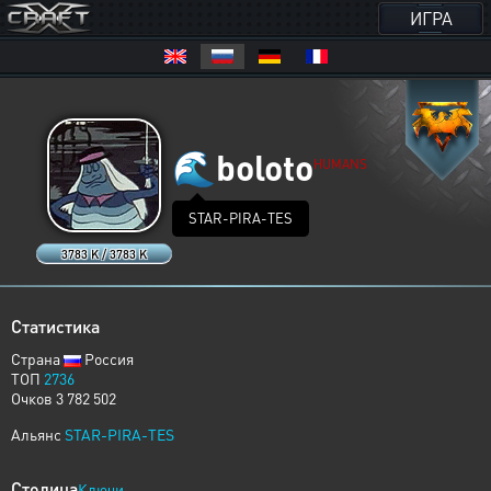
ИГРА
🌊
boloto
HUMANS
STAR-PIRA-TES
3783 K / 3783 K
Статистика
Страна
Россия
ТОП
2736
Очков 3 782 502
Альянс
STAR-PIRA-TES
Столица
Ключи