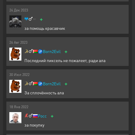
24
Дек
2023
+
за помощь красавчик
26
Авг
2023
+
♐
Born2Evil
Последний пиксель не пожалеет, ради ала
30
Июл
2022
+
♐
Born2Evil
За сплочённость ала
18
Янв
2022
+
Pocc
за покупку