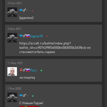
19
Окт
2021
-
[удалено]
3
Мая
2021
-
bagrat39
https://xcraft.ru/battle/index.php?
battle_id=ccff074398f3d050b458305562d3fbcb не
стесняются бить сервис
11
Мар
2021
+
Pocc
за покупку
1
Янв
2020
+
С Новым Годом!