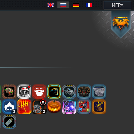
ИГРА
2
2