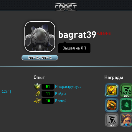
bagrat39
HUMANS
Вышел на ЛП
2049 K / 2049 K
Опыт
Награды
51
Инфраструктура
:943:1]
11
Рейды
10
Боевой