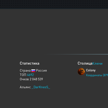
Статистика
Столица
Ключи
Страна
Россия
Colony
ТОП
4692
Координаты [879
Очков 2 048 539
Альянс
_DarKnesS_